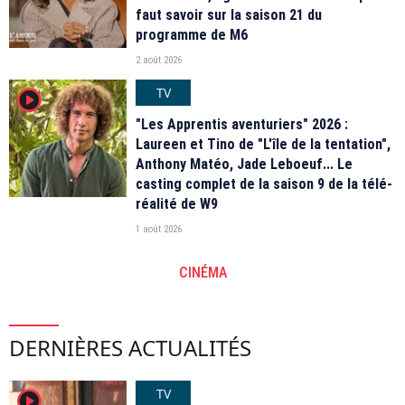
faut savoir sur la saison 21 du
programme de M6
2 août 2026
TV
player2
"Les Apprentis aventuriers" 2026 :
Laureen et Tino de "L'île de la tentation",
Anthony Matéo, Jade Leboeuf... Le
casting complet de la saison 9 de la télé-
réalité de W9
1 août 2026
CINÉMA
DERNIÈRES ACTUALITÉS
TV
player2