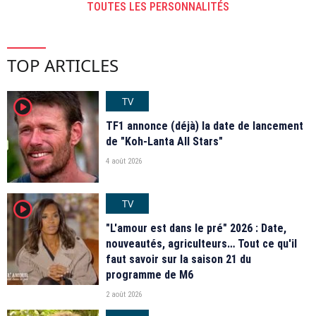
TOUTES LES PERSONNALITÉS
TOP ARTICLES
TV
player2
TF1 annonce (déjà) la date de lancement
de "Koh-Lanta All Stars"
4 août 2026
TV
player2
"L'amour est dans le pré" 2026 : Date,
nouveautés, agriculteurs… Tout ce qu'il
faut savoir sur la saison 21 du
programme de M6
2 août 2026