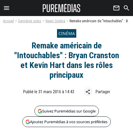
menu
newsletter
search
Accueil
Dernières actus
News Cinéma
Remake américain de "Intouchables" : Bryan Cranston et Kevin Hart dans les rôles principaux
CINÉMA
Remake américain de
"Intouchables" : Bryan Cranston
et Kevin Hart dans les rôles
principaux
share
Publié le 31 mars 2016 à 14:43
Partager
Suivez Puremédias sur Google
Ajoutez Puremédias à vos sources préférées