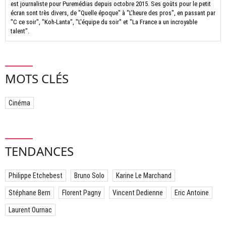
est journaliste pour Puremédias depuis octobre 2015. Ses goûts pour le petit
écran sont très divers, de "Quelle époque" à "L'heure des pros", en passant par
"C ce soir", "Koh-Lanta", "L'équipe du soir" et "La France a un incroyable
talent".
MOTS CLÉS
Cinéma
TENDANCES
Philippe Etchebest
Bruno Solo
Karine Le Marchand
Stéphane Bern
Florent Pagny
Vincent Dedienne
Eric Antoine
Laurent Ournac