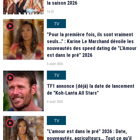
la saison 2026
16:01
TV
player2
"Pour la première fois, ils sont vraiment
seuls…" : Karine Le Marchand dévoile les
nouveautés des speed dating de "L'Amour
est dans le pré" 2026
5 août 2026
TV
player2
TF1 annonce (déjà) la date de lancement
de "Koh-Lanta All Stars"
4 août 2026
TV
player2
"L'amour est dans le pré" 2026 : Date,
nouveautés, agriculteurs… Tout ce qu'il