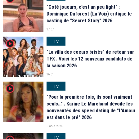
"Coté joueurs, c’est un peu light" :
Dominique Duforest (La Voix) critique le
casting de "Secret Story" 2026
17:07
TV
player2
"La villa des coeurs brisés" de retour sur
TFX : Voici les 12 nouveaux candidats de
la saison 2026
16:01
TV
player2
"Pour la première fois, ils sont vraiment
seuls…" : Karine Le Marchand dévoile les
nouveautés des speed dating de "L'Amour
est dans le pré" 2026
5 août 2026
TV