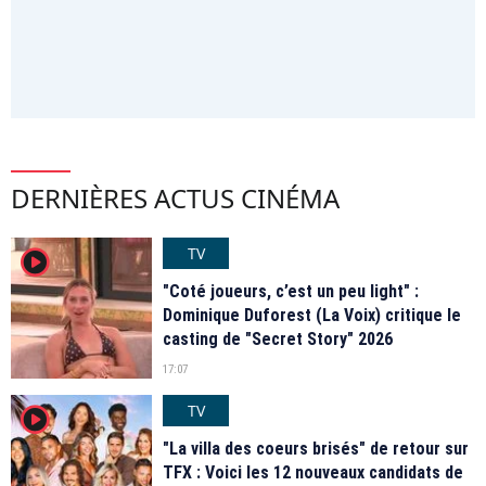
DERNIÈRES ACTUS CINÉMA
TV
player2
"Coté joueurs, c’est un peu light" :
Dominique Duforest (La Voix) critique le
casting de "Secret Story" 2026
17:07
TV
player2
"La villa des coeurs brisés" de retour sur
TFX : Voici les 12 nouveaux candidats de