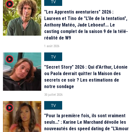
TV
player2
"Les Apprentis aventuriers" 2026 :
Laureen et Tino de "L'île de la tentation",
Anthony Matéo, Jade Leboeuf... Le
casting complet de la saison 9 de la télé-
réalité de W9
1 août 2026
TV
player2
"Secret Story" 2026 : Qui d'Arthur, Léonie
ou Paola devrait quitter la Maison des
secrets ce soir ? Les estimations de
notre sondage
30 juillet 2026
TV
player2
"Pour la première fois, ils sont vraiment
seuls…" : Karine Le Marchand dévoile les
nouveautés des speed dating de "L'Amour