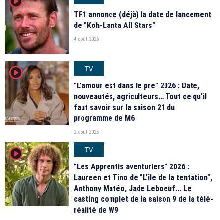
player2
TF1 annonce (déjà) la date de lancement
de "Koh-Lanta All Stars"
4 août 2026
TV
player2
"L'amour est dans le pré" 2026 : Date,
nouveautés, agriculteurs… Tout ce qu'il
faut savoir sur la saison 21 du
programme de M6
2 août 2026
TV
player2
"Les Apprentis aventuriers" 2026 :
Laureen et Tino de "L'île de la tentation",
Anthony Matéo, Jade Leboeuf... Le
casting complet de la saison 9 de la télé-
réalité de W9