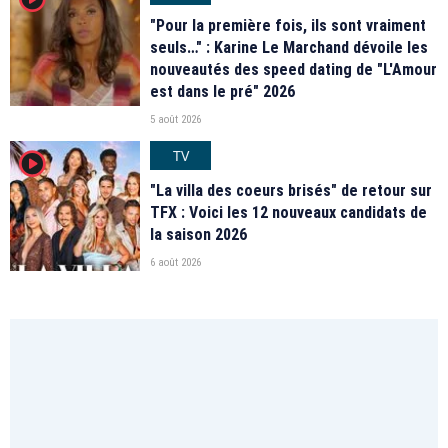
"Pour la première fois, ils sont vraiment
seuls…" : Karine Le Marchand dévoile les
nouveautés des speed dating de "L'Amour
est dans le pré" 2026
5 août 2026
TV
player2
"La villa des coeurs brisés" de retour sur
TFX : Voici les 12 nouveaux candidats de
la saison 2026
6 août 2026