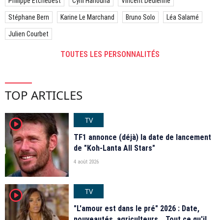
Philippe Etchebest
Cyril Hanouna
Vincent Dedienne
Stéphane Bern
Karine Le Marchand
Bruno Solo
Léa Salamé
Julien Courbet
TOUTES LES PERSONNALITÉS
TOP ARTICLES
TV
player2
TF1 annonce (déjà) la date de lancement
de "Koh-Lanta All Stars"
4 août 2026
TV
player2
"L'amour est dans le pré" 2026 : Date,
nouveautés, agriculteurs… Tout ce qu'il