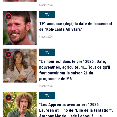
5 août 2026
TV
player2
TF1 annonce (déjà) la date de lancement
de "Koh-Lanta All Stars"
4 août 2026
TV
player2
"L'amour est dans le pré" 2026 : Date,
nouveautés, agriculteurs… Tout ce qu'il
faut savoir sur la saison 21 du
programme de M6
2 août 2026
TV
player2
"Les Apprentis aventuriers" 2026 :
Laureen et Tino de "L'île de la tentation",
Anthony Matéo, Jade Leboeuf... Le