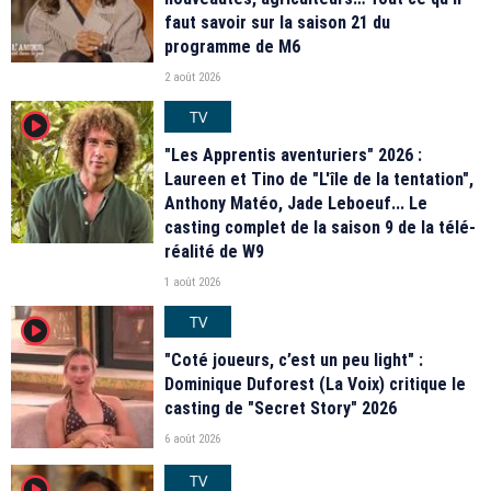
faut savoir sur la saison 21 du
programme de M6
2 août 2026
TV
player2
"Les Apprentis aventuriers" 2026 :
Laureen et Tino de "L'île de la tentation",
Anthony Matéo, Jade Leboeuf... Le
casting complet de la saison 9 de la télé-
réalité de W9
1 août 2026
TV
player2
"Coté joueurs, c’est un peu light" :
Dominique Duforest (La Voix) critique le
casting de "Secret Story" 2026
6 août 2026
TV
player2