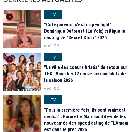
TV
player2
"Coté joueurs, c’est un peu light" :
Dominique Duforest (La Voix) critique le
casting de "Secret Story" 2026
6 août 2026
TV
player2
"La villa des coeurs brisés" de retour sur
TFX : Voici les 12 nouveaux candidats de
la saison 2026
6 août 2026
TV
player2
"Pour la première fois, ils sont vraiment
seuls…" : Karine Le Marchand dévoile les
nouveautés des speed dating de "L'Amour
est dans le pré" 2026