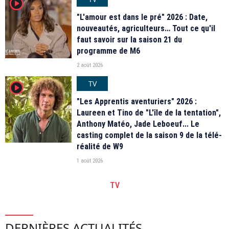
player2
"L'amour est dans le pré" 2026 : Date,
nouveautés, agriculteurs… Tout ce qu'il
faut savoir sur la saison 21 du
programme de M6
2 août 2026
TV
player2
"Les Apprentis aventuriers" 2026 :
Laureen et Tino de "L'île de la tentation",
Anthony Matéo, Jade Leboeuf... Le
casting complet de la saison 9 de la télé-
réalité de W9
1 août 2026
TV
DERNIÈRES ACTUALITÉS