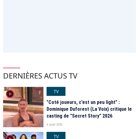
DERNIÈRES ACTUS TV
TV
player2
"Coté joueurs, c’est un peu light" :
Dominique Duforest (La Voix) critique le
casting de "Secret Story" 2026
6 août 2026
TV
player2