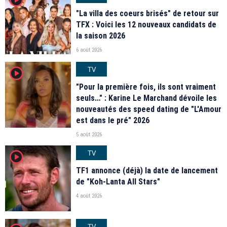
"La villa des coeurs brisés" de retour sur
TFX : Voici les 12 nouveaux candidats de
la saison 2026
6 août 2026
TV
player2
"Pour la première fois, ils sont vraiment
seuls…" : Karine Le Marchand dévoile les
nouveautés des speed dating de "L'Amour
est dans le pré" 2026
5 août 2026
TV
player2
TF1 annonce (déjà) la date de lancement
de "Koh-Lanta All Stars"
4 août 2026
TV