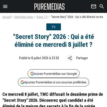
menu
newsletter
search
Accueil
Dernières actus
Actus TV
"Secret Story" 2026 : Qui a été éliminé ce mercredi 8 juillet ?
TV
"Secret Story" 2026 : Qui a été
éliminé ce mercredi 8 juillet ?
share
Publié le 8 juillet 2026 à 23:20
Partager
Suivez Puremédias sur Google
Ajoutez Puremédias à vos sources préférées
Ce mercredi 8 juillet, TMC diffusait le deuxième prime de
"Secret Story" 2026. Découvrez quel candidat a été
éliminé de la maison des secrets à la fin de la soirée.