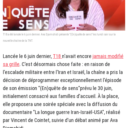
T18 a été lancée le 6 juin dernier. Ava Djamshidi présente "(En)quête de sens" les lundi soir sur la
nouvelle chaîne de la TNT.
Lancée le 6 juin dernier,
T18
n'avait encore
jamais modifié
sa grille
. C'est désormais chose faite : en raison de
l'escalade militaire entre l'Iran et Israël, la chaîne a pris la
décision de déprogrammer exceptionnellement l'épisode
de son émission "(En)quête de sens"prévu le 30 juin,
initialement consacré aux familles d'accueil. À la place,
elle proposera une soirée spéciale avec la diffusion du
documentaire "La longue guerre Iran-Israël-USA", réalisé
par Vincent de Cointet, suivie d'un débat animé par Ava