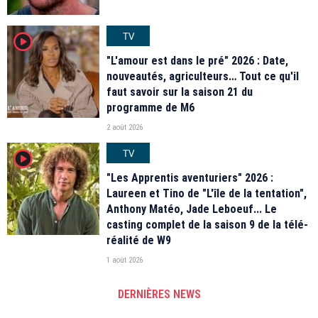
TV
player2
"L'amour est dans le pré" 2026 : Date,
nouveautés, agriculteurs… Tout ce qu'il
faut savoir sur la saison 21 du
programme de M6
2 août 2026
TV
player2
"Les Apprentis aventuriers" 2026 :
Laureen et Tino de "L'île de la tentation",
Anthony Matéo, Jade Leboeuf... Le
casting complet de la saison 9 de la télé-
réalité de W9
1 août 2026
DERNIÈRES NEWS