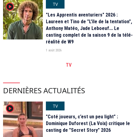
TV
player2
"Les Apprentis aventuriers" 2026 :
Laureen et Tino de "L'île de la tentation",
Anthony Matéo, Jade Leboeuf... Le
casting complet de la saison 9 de la télé-
réalité de W9
1 août 2026
TV
DERNIÈRES ACTUALITÉS
TV
player2
"Coté joueurs, c’est un peu light" :
Dominique Duforest (La Voix) critique le
casting de "Secret Story" 2026