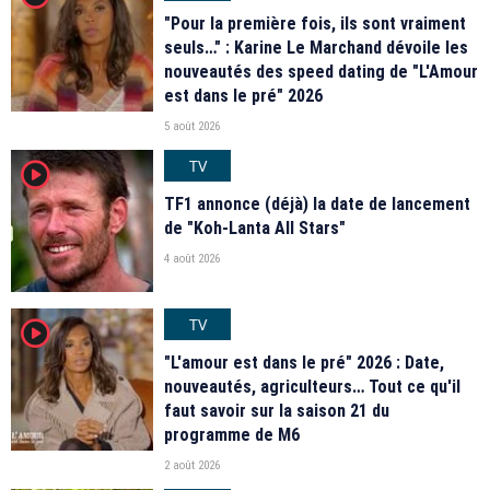
"Pour la première fois, ils sont vraiment
seuls…" : Karine Le Marchand dévoile les
nouveautés des speed dating de "L'Amour
est dans le pré" 2026
5 août 2026
TV
player2
TF1 annonce (déjà) la date de lancement
de "Koh-Lanta All Stars"
4 août 2026
TV
player2
"L'amour est dans le pré" 2026 : Date,
nouveautés, agriculteurs… Tout ce qu'il
faut savoir sur la saison 21 du
programme de M6
2 août 2026