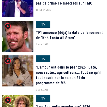
pas de prime ce mercredi sur TMC
15 juillet 2026
TV
player2
TF1 annonce (déjà) la date de lancement
de "Koh-Lanta All Stars"
4 août 2026
TV
player2
"L'amour est dans le pré" 2026 : Date,
nouveautés, agriculteurs… Tout ce qu'il
faut savoir sur la saison 21 du
programme de M6
2 août 2026
TV
player2
"Les Apprentis aventuriers" 2026 :