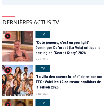
DERNIÈRES ACTUS TV
TV
player2
"Coté joueurs, c’est un peu light" :
Dominique Duforest (La Voix) critique le
casting de "Secret Story" 2026
6 août 2026
TV
player2
"La villa des coeurs brisés" de retour sur
TFX : Voici les 12 nouveaux candidats de
la saison 2026
6 août 2026
TV
player2