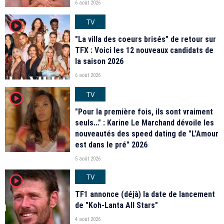
6 août 2026
TV
player2
"La villa des coeurs brisés" de retour sur
TFX : Voici les 12 nouveaux candidats de
la saison 2026
6 août 2026
TV
player2
"Pour la première fois, ils sont vraiment
seuls…" : Karine Le Marchand dévoile les
nouveautés des speed dating de "L'Amour
est dans le pré" 2026
5 août 2026
TV
player2
TF1 annonce (déjà) la date de lancement
de "Koh-Lanta All Stars"
4 août 2026