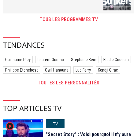
TOUS LES PROGRAMMES TV
TENDANCES
Guillaume Pley
Laurent Ournac
Stéphane Bern
Elodie Gossuin
Philippe Etchebest
Cyril Hanouna
Luc Ferry
Kendji Girac
TOUTES LES PERSONNALITÉS
TOP ARTICLES TV
TV
player2
"Secret Story" : Voici pourquoi il n'y aura