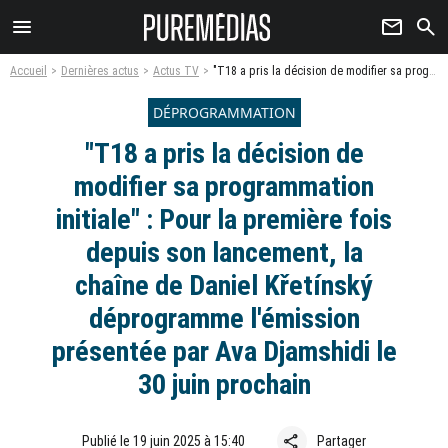
menu
newsletter
search
Accueil
Dernières actus
Actus TV
"T18 a pris la décision de modifier sa programmation initiale" : Pour la première fois depuis son lancement, la chaîne de Daniel Křetínský déprogramme l'émission présentée par Ava Djamshidi le 30 juin prochain
DÉPROGRAMMATION
"T18 a pris la décision de
modifier sa programmation
initiale" : Pour la première fois
depuis son lancement, la
chaîne de Daniel Křetínský
déprogramme l'émission
présentée par Ava Djamshidi le
30 juin prochain
share
Publié le 19 juin 2025 à 15:40
Partager