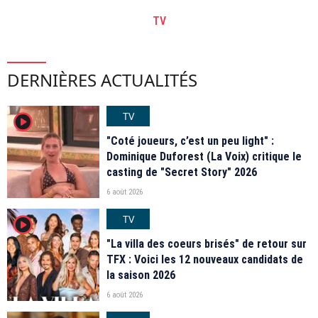
TV
DERNIÈRES ACTUALITÉS
TV
player2
"Coté joueurs, c’est un peu light" :
Dominique Duforest (La Voix) critique le
casting de "Secret Story" 2026
6 août 2026
TV
player2
"La villa des coeurs brisés" de retour sur
TFX : Voici les 12 nouveaux candidats de
la saison 2026
6 août 2026