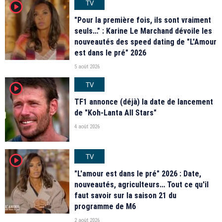
TV
player2
"Pour la première fois, ils sont vraiment
seuls…" : Karine Le Marchand dévoile les
nouveautés des speed dating de "L'Amour
est dans le pré" 2026
5 août 2026
TV
player2
TF1 annonce (déjà) la date de lancement
de "Koh-Lanta All Stars"
4 août 2026
TV
player2
"L'amour est dans le pré" 2026 : Date,
nouveautés, agriculteurs… Tout ce qu'il
faut savoir sur la saison 21 du
programme de M6
2 août 2026