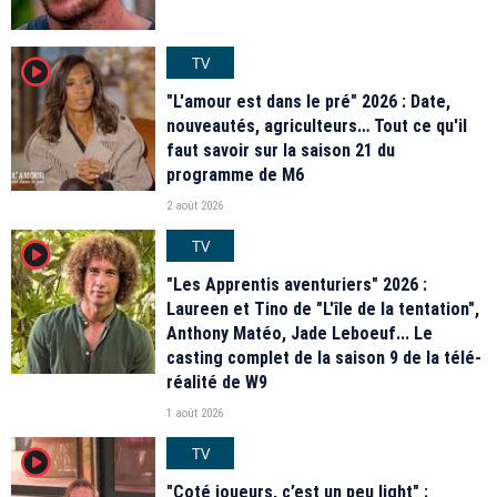
TV
player2
"L'amour est dans le pré" 2026 : Date,
nouveautés, agriculteurs… Tout ce qu'il
faut savoir sur la saison 21 du
programme de M6
2 août 2026
TV
player2
"Les Apprentis aventuriers" 2026 :
Laureen et Tino de "L'île de la tentation",
Anthony Matéo, Jade Leboeuf... Le
casting complet de la saison 9 de la télé-
réalité de W9
1 août 2026
TV
player2
"Coté joueurs, c’est un peu light" :