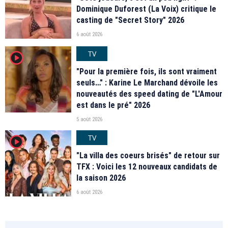
Dominique Duforest (La Voix) critique le
casting de "Secret Story" 2026
6 août 2026
TV
player2
"Pour la première fois, ils sont vraiment
seuls…" : Karine Le Marchand dévoile les
nouveautés des speed dating de "L'Amour
est dans le pré" 2026
5 août 2026
TV
player2
"La villa des coeurs brisés" de retour sur
TFX : Voici les 12 nouveaux candidats de
la saison 2026
6 août 2026