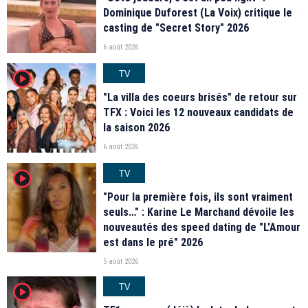
Dominique Duforest (La Voix) critique le
casting de "Secret Story" 2026
6 août 2026
TV
player2
"La villa des coeurs brisés" de retour sur
TFX : Voici les 12 nouveaux candidats de
la saison 2026
6 août 2026
TV
player2
"Pour la première fois, ils sont vraiment
seuls…" : Karine Le Marchand dévoile les
nouveautés des speed dating de "L'Amour
est dans le pré" 2026
5 août 2026
TV
player2