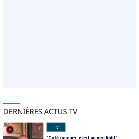
DERNIÈRES ACTUS TV
TV
player2
"Coté joueurs, c’est un peu light" :