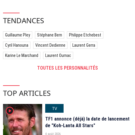
TENDANCES
Guillaume Pley
Stéphane Bern
Philippe Etchebest
Cyril Hanouna
Vincent Dedienne
Laurent Gerra
Karine Le Marchand
Laurent Ournac
TOUTES LES PERSONNALITÉS
TOP ARTICLES
TV
player2
TF1 annonce (déjà) la date de lancement
de "Koh-Lanta All Stars"
4 août 2026