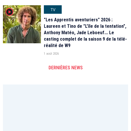
TV
player2
"Les Apprentis aventuriers" 2026 :
Laureen et Tino de "L'île de la tentation",
Anthony Matéo, Jade Leboeuf... Le
casting complet de la saison 9 de la télé-
réalité de W9
1 août 2026
DERNIÈRES NEWS