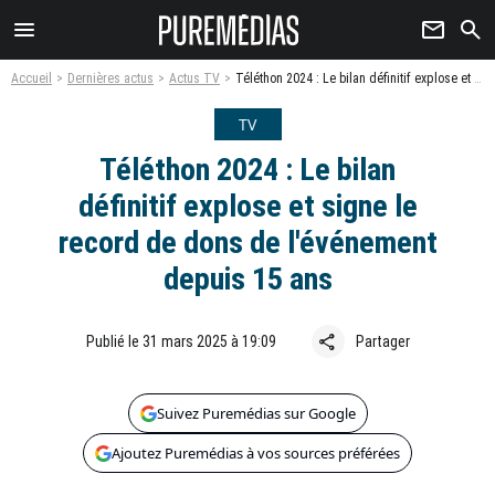
menu
newsletter
search
Accueil
Dernières actus
Actus TV
Téléthon 2024 : Le bilan définitif explose et signe le record de dons de l'événement depuis 15 ans
TV
Téléthon 2024 : Le bilan
définitif explose et signe le
record de dons de l'événement
depuis 15 ans
share
Publié le 31 mars 2025 à 19:09
Partager
Suivez Puremédias sur Google
Ajoutez Puremédias à vos sources préférées