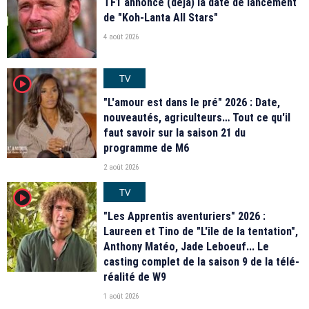
TF1 annonce (déjà) la date de lancement
de "Koh-Lanta All Stars"
4 août 2026
TV
player2
"L'amour est dans le pré" 2026 : Date,
nouveautés, agriculteurs… Tout ce qu'il
faut savoir sur la saison 21 du
programme de M6
2 août 2026
TV
player2
"Les Apprentis aventuriers" 2026 :
Laureen et Tino de "L'île de la tentation",
Anthony Matéo, Jade Leboeuf... Le
casting complet de la saison 9 de la télé-
réalité de W9
1 août 2026