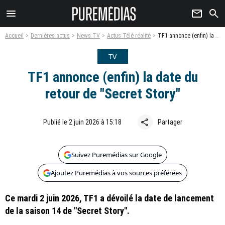
menu
newsletter
search
Accueil
Dernières actus
News TV
Actus Télé réalité
TF1 annonce (enfin) la date du retour de "Secret Story"
TV
TF1 annonce (enfin) la date du
retour de "Secret Story"
share
Publié le 2 juin 2026 à 15:18
Partager
Suivez Puremédias sur Google
Ajoutez Puremédias à vos sources préférées
Ce mardi 2 juin 2026, TF1 a dévoilé la date de lancement
de la saison 14 de "Secret Story".