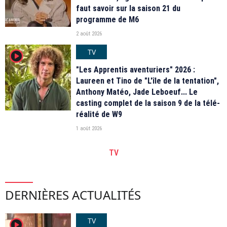
faut savoir sur la saison 21 du
programme de M6
2 août 2026
TV
player2
"Les Apprentis aventuriers" 2026 :
Laureen et Tino de "L'île de la tentation",
Anthony Matéo, Jade Leboeuf... Le
casting complet de la saison 9 de la télé-
réalité de W9
1 août 2026
TV
DERNIÈRES ACTUALITÉS
TV
player2