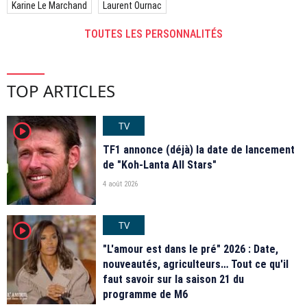
Karine Le Marchand
Laurent Ournac
TOUTES LES PERSONNALITÉS
TOP ARTICLES
TV
player2
TF1 annonce (déjà) la date de lancement
de "Koh-Lanta All Stars"
4 août 2026
TV
player2
"L'amour est dans le pré" 2026 : Date,
nouveautés, agriculteurs… Tout ce qu'il
faut savoir sur la saison 21 du
programme de M6