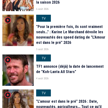
la saison 2026
6 août 2026
TV
player2
"Pour la première fois, ils sont vraiment
seuls…" : Karine Le Marchand dévoile les
nouveautés des speed dating de "L'Amour
est dans le pré" 2026
5 août 2026
TV
player2
TF1 annonce (déjà) la date de lancement
de "Koh-Lanta All Stars"
4 août 2026
TV
player2
"L'amour est dans le pré" 2026 : Date,
nouveautés, agriculteurs… Tout ce qu'il