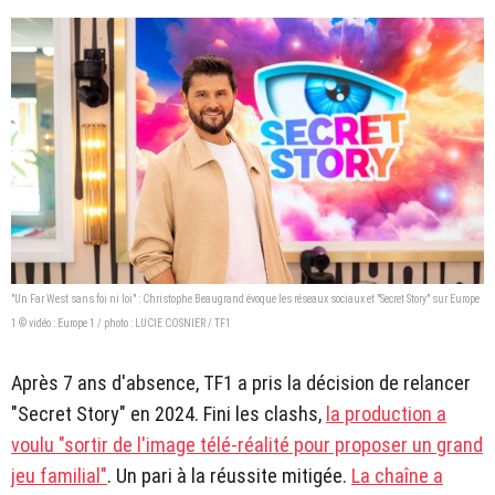
"Un Far West sans foi ni loi" : Christophe Beaugrand évoque les réseaux sociaux et "Secret Story" sur Europe
1 © vidéo : Europe 1 / photo : LUCIE COSNIER / TF1
Après 7 ans d'absence, TF1 a pris la décision de relancer
"Secret Story" en 2024. Fini les clashs,
la production a
voulu "sortir de l'image télé-réalité pour proposer un grand
jeu familial"
. Un pari à la réussite mitigée.
La chaîne a