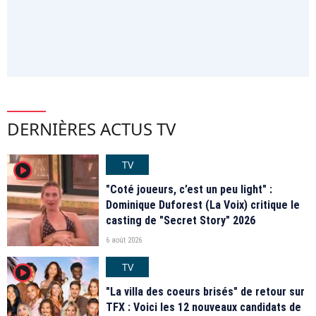
DERNIÈRES ACTUS TV
TV
player2
"Coté joueurs, c’est un peu light" :
Dominique Duforest (La Voix) critique le
casting de "Secret Story" 2026
6 août 2026
TV
player2
"La villa des coeurs brisés" de retour sur
TFX : Voici les 12 nouveaux candidats de