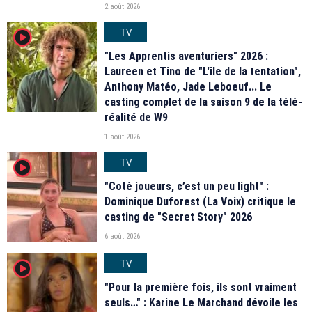
2 août 2026
TV
player2
"Les Apprentis aventuriers" 2026 :
Laureen et Tino de "L'île de la tentation",
Anthony Matéo, Jade Leboeuf... Le
casting complet de la saison 9 de la télé-
réalité de W9
1 août 2026
TV
player2
"Coté joueurs, c’est un peu light" :
Dominique Duforest (La Voix) critique le
casting de "Secret Story" 2026
6 août 2026
TV
player2
"Pour la première fois, ils sont vraiment
seuls…" : Karine Le Marchand dévoile les