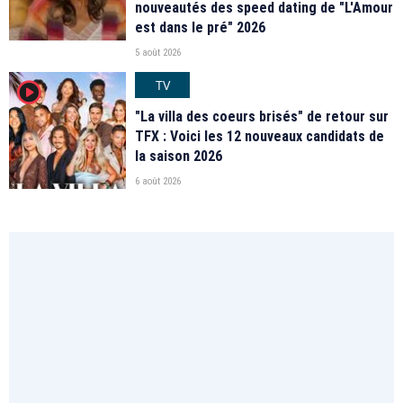
nouveautés des speed dating de "L'Amour
est dans le pré" 2026
5 août 2026
TV
player2
"La villa des coeurs brisés" de retour sur
TFX : Voici les 12 nouveaux candidats de
la saison 2026
6 août 2026