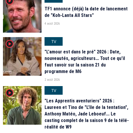
player2
TF1 annonce (déjà) la date de lancement
de "Koh-Lanta All Stars"
4 août 2026
TV
player2
"L'amour est dans le pré" 2026 : Date,
nouveautés, agriculteurs… Tout ce qu'il
faut savoir sur la saison 21 du
programme de M6
2 août 2026
TV
player2
"Les Apprentis aventuriers" 2026 :
Laureen et Tino de "L'île de la tentation",
Anthony Matéo, Jade Leboeuf... Le
casting complet de la saison 9 de la télé-
réalité de W9