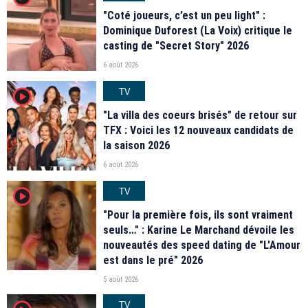
"Coté joueurs, c’est un peu light" :
Dominique Duforest (La Voix) critique le
casting de "Secret Story" 2026
6 août 2026
TV
player2
"La villa des coeurs brisés" de retour sur
TFX : Voici les 12 nouveaux candidats de
la saison 2026
6 août 2026
TV
player2
"Pour la première fois, ils sont vraiment
seuls…" : Karine Le Marchand dévoile les
nouveautés des speed dating de "L'Amour
est dans le pré" 2026
5 août 2026
TV