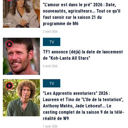
"L'amour est dans le pré" 2026 : Date,
nouveautés, agriculteurs… Tout ce qu'il
faut savoir sur la saison 21 du
programme de M6
2 août 2026
TV
player2
TF1 annonce (déjà) la date de lancement
de "Koh-Lanta All Stars"
4 août 2026
TV
player2
"Les Apprentis aventuriers" 2026 :
Laureen et Tino de "L'île de la tentation",
Anthony Matéo, Jade Leboeuf... Le
casting complet de la saison 9 de la télé-
réalité de W9
1 août 2026