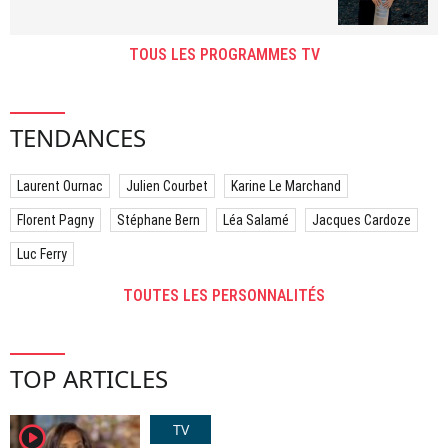
TOUS LES PROGRAMMES TV
TENDANCES
Laurent Ournac
Julien Courbet
Karine Le Marchand
Florent Pagny
Stéphane Bern
Léa Salamé
Jacques Cardoze
Luc Ferry
TOUTES LES PERSONNALITÉS
TOP ARTICLES
TV
player2