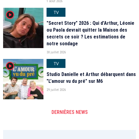
1 août 2026
TV
player2
"Secret Story" 2026 : Qui d'Arthur, Léonie
ou Paola devrait quitter la Maison des
secrets ce soir ? Les estimations de
notre sondage
30 juillet 2026
TV
player2
Studio Danielle et Arthur débarquent dans
"L’amour vu du pré" sur M6
29 juillet 2026
DERNIÈRES NEWS