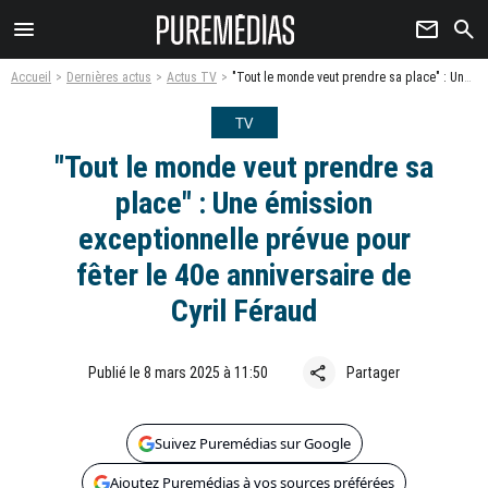
menu
newsletter
search
Accueil
Dernières actus
Actus TV
"Tout le monde veut prendre sa place" : Une émission exceptionnelle prévue pour fêter le 40e anniversaire de Cyril Féraud
TV
"Tout le monde veut prendre sa
place" : Une émission
exceptionnelle prévue pour
fêter le 40e anniversaire de
Cyril Féraud
share
Publié le 8 mars 2025 à 11:50
Partager
Suivez Puremédias sur Google
Ajoutez Puremédias à vos sources préférées