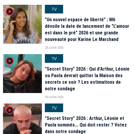
TV
player2
"Un nouvel espace de liberté" : M6
dévoile la date de lancement de "L'amour
est dans le pré" 2026 et une grande
nouveauté pour Karine Le Marchand
28 juillet 2026
TV
player2
"Secret Story" 2026 : Qui d'Arthur, Léonie
ou Paola devrait quitter la Maison des
secrets ce soir ? Les estimations de
notre sondage
30 juillet 2026
TV
player2
"Secret Story" 2026 : Arthur, Léonie et
Paola nommés... Qui doit rester ? Votez
dans notre sondage