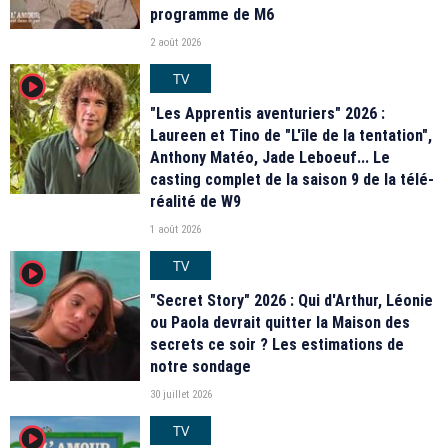
programme de M6
2 août 2026
TV
player2
"Les Apprentis aventuriers" 2026 :
Laureen et Tino de "L'île de la tentation",
Anthony Matéo, Jade Leboeuf... Le
casting complet de la saison 9 de la télé-
réalité de W9
1 août 2026
TV
player2
"Secret Story" 2026 : Qui d'Arthur, Léonie
ou Paola devrait quitter la Maison des
secrets ce soir ? Les estimations de
notre sondage
30 juillet 2026
TV
player2