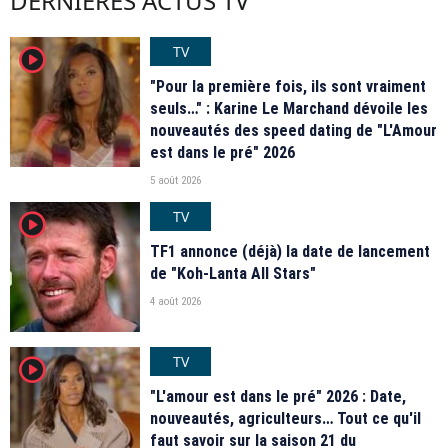
DERNIÈRES ACTUS TV
TV
player2
"Pour la première fois, ils sont vraiment
seuls…" : Karine Le Marchand dévoile les
nouveautés des speed dating de "L'Amour
est dans le pré" 2026
5 août 2026
TV
player2
TF1 annonce (déjà) la date de lancement
de "Koh-Lanta All Stars"
4 août 2026
TV
player2
"L'amour est dans le pré" 2026 : Date,
nouveautés, agriculteurs… Tout ce qu'il
faut savoir sur la saison 21 du