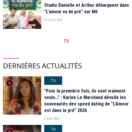
Studio Danielle et Arthur débarquent dans
"L’amour vu du pré" sur M6
29 juillet 2026
TV
DERNIÈRES ACTUALITÉS
TV
player2
"Pour la première fois, ils sont vraiment
seuls…" : Karine Le Marchand dévoile les
nouveautés des speed dating de "L'Amour
est dans le pré" 2026
5 août 2026
TV
player2