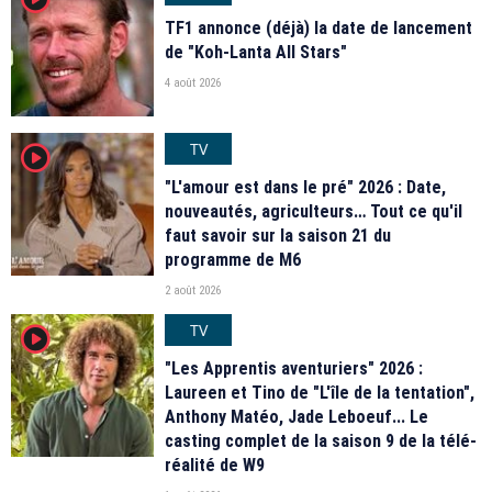
TF1 annonce (déjà) la date de lancement
de "Koh-Lanta All Stars"
4 août 2026
TV
player2
"L'amour est dans le pré" 2026 : Date,
nouveautés, agriculteurs… Tout ce qu'il
faut savoir sur la saison 21 du
programme de M6
2 août 2026
TV
player2
"Les Apprentis aventuriers" 2026 :
Laureen et Tino de "L'île de la tentation",
Anthony Matéo, Jade Leboeuf... Le
casting complet de la saison 9 de la télé-
réalité de W9