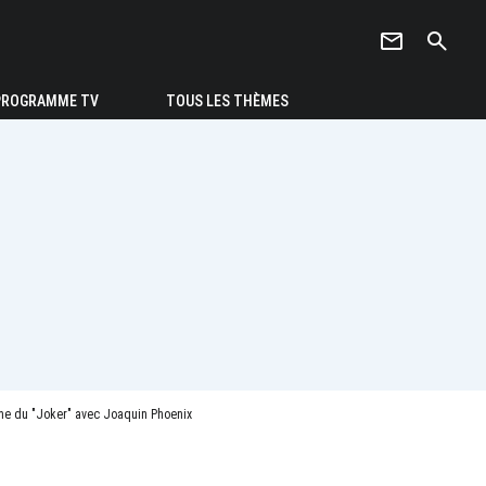
newsletter
search
PROGRAMME TV
TOUS LES THÈMES
ime du "Joker" avec Joaquin Phoenix