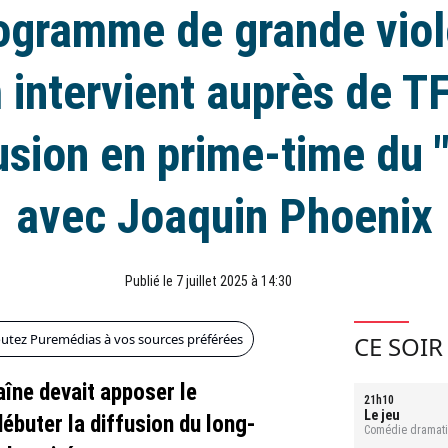
ogramme de grande viol
 intervient auprès de T
fusion en prime-time du 
avec Joaquin Phoenix
Publié le 7 juillet 2025 à 14:30
outez Puremédias à vos sources préférées
CE SOIR
aîne devait apposer le
21h10
Le jeu
ébuter la diffusion du long-
Comédie dramati