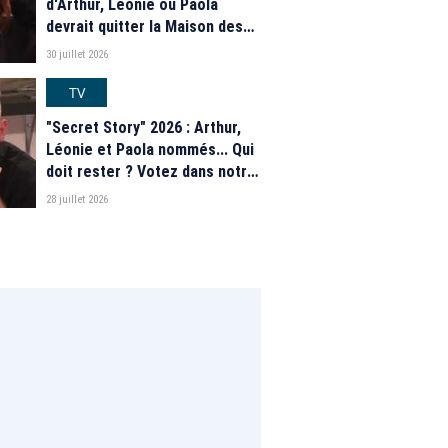
d'Arthur, Léonie ou Paola
devrait quitter la Maison des
secrets ce soir ? Les
30 juillet 2026
estimations de notre sondage
TV
"Secret Story" 2026 : Arthur,
Léonie et Paola nommés... Qui
doit rester ? Votez dans notre
sondage
28 juillet 2026