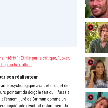
player2
 intérêt" : Étrillé par la critique, "Joker,
player2
 flop au box-office
ar son réalisateur
drame psychologique avait été l'objet de
s pointant du doigt le fait qu'il faisait
player2
tait l'ennemi juré de Batman comme un
eur inquiétude résultait notamment du