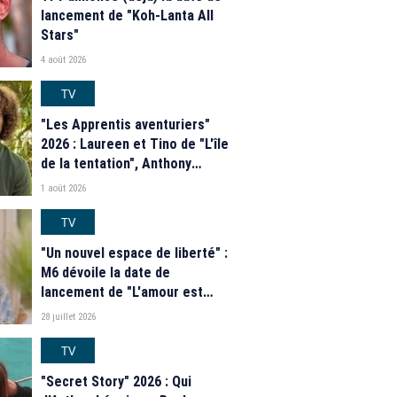
lancement de "Koh-Lanta All
Stars"
4 août 2026
TV
"Les Apprentis aventuriers"
2026 : Laureen et Tino de "L'île
de la tentation", Anthony
Matéo, Jade Leboeuf... Le
1 août 2026
casting complet de la saison 9
de la télé-réalité de W9
TV
"Un nouvel espace de liberté" :
M6 dévoile la date de
lancement de "L'amour est
dans le pré" 2026 et une
28 juillet 2026
grande nouveauté pour Karine
Le Marchand
TV
"Secret Story" 2026 : Qui