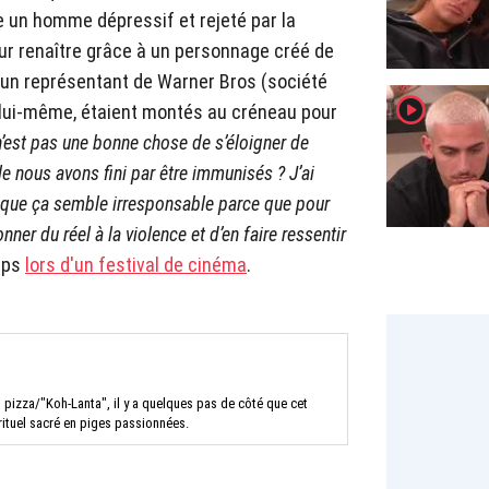
 un homme dépressif et rejeté par la
our renaître grâce à un personnage créé de
, un représentant de Warner Bros (société
player2
ur, lui-même, étaient montés au créneau pour
n’est pas une bonne chose de s’éloigner de
lle nous avons fini par être immunisés ? J’ai
 que ça semble irresponsable parce que pour
nner du réel à la violence et d’en faire ressentir
lips
lors d'un festival de cinéma
.
 pizza/"Koh-Lanta", il y a quelques pas de côté que cet
rituel sacré en piges passionnées.