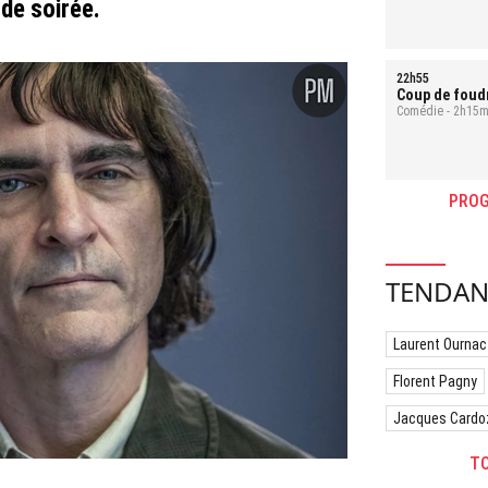
de soirée.
22h55
Coup de foudr
Comédie - 2h15m
PROG
TENDAN
Laurent Ournac
Florent Pagny
Jacques Cardo
TO