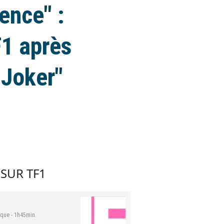
ence" :
F1 après
"Joker"
 SUR TF1
que - 1h45min.