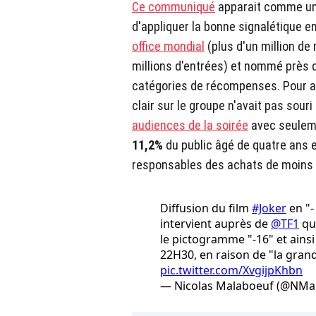
Ce communiqué
apparait comme un
d'appliquer la bonne signalétique e
office mondial
(plus d'un million de 
millions d'entrées) et nommé près d
catégories de récompenses. Pour aut
clair sur le groupe n'avait pas souri
audiences de la soirée
avec seule
11,2%
du public âgé de quatre ans e
responsables des achats de moins 
Diffusion du film
#Joker
en "- 
intervient auprès de
@TF1
qui
le pictogramme "-16" et ainsi
22H30, en raison de "la gran
pic.twitter.com/XvgijpKhbn
— Nicolas Malaboeuf (@NMa