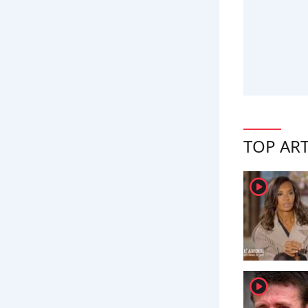
TOP ART
player2
player2