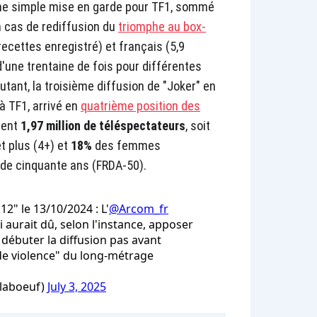
e simple mise en garde pour TF1, sommé
n cas de rediffusion du
triomphe au box-
recettes enregistré) et français (5,9
'une trentaine de fois pour différentes
ant, la troisième diffusion de "Joker" en
 à TF1, arrivé en
quatrième position des
ment
1,97 million de téléspectateurs
, soit
t plus (4+) et
18%
des femmes
de cinquante ans (FRDA-50).
12" le 13/10/2024 : L'
@Arcom_fr
 aurait dû, selon l'instance, apposer
 débuter la diffusion pas avant
de violence" du long-métrage
laboeuf)
July 3, 2025