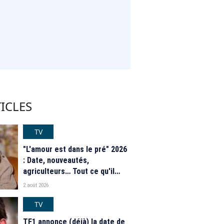
ICLES
TV
"L'amour est dans le pré" 2026
: Date, nouveautés,
agriculteurs… Tout ce qu'il
faut savoir sur la saison 21 du
2 août 2026
programme de M6
TV
TF1 annonce (déjà) la date de