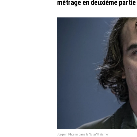
métrage en deuxième partie 
Joaquin Phoenix dans le "Joker"© Warner