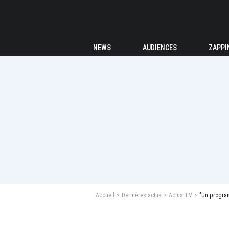
NEWS
AUDIENCES
ZAPPI
Accueil
Dernières actus
Actus TV
"Un program