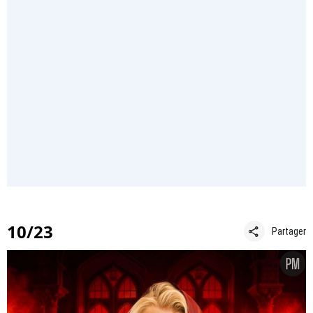
10/23
share
Partager