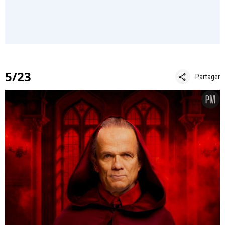
5/23
share
Partager