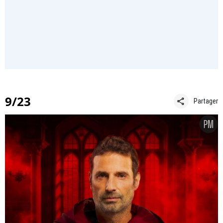
9/23
share
Partager