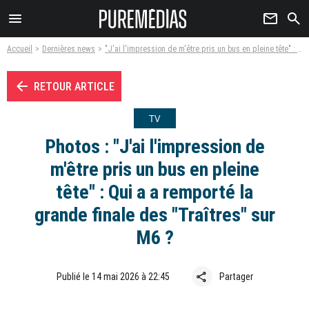
menu
newsletter
search
Accueil
Dernières news
"J'ai l'impression de m'être pris un bus en pleine tête" : Qui a a remporté la grande finale des "Traîtres" sur M6 ?
arrow_left
RETOUR ARTICLE
TV
Photos : "J'ai l'impression de
m'être pris un bus en pleine
tête" : Qui a a remporté la
grande finale des "Traîtres" sur
M6 ?
share
Publié le 14 mai 2026 à 22:45
Partager