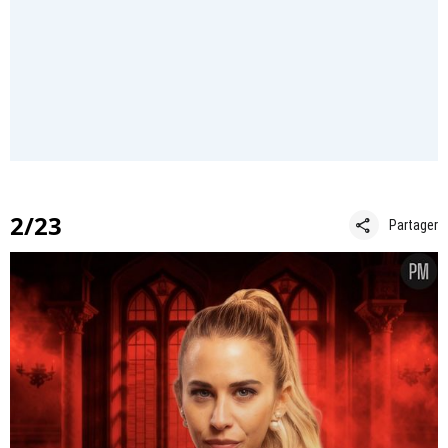
2/23
share
Partager