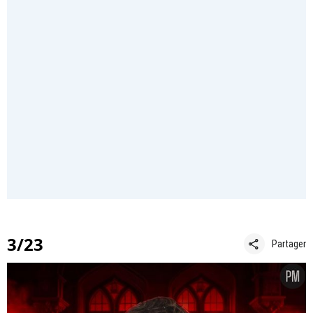
3/23
share
Partager