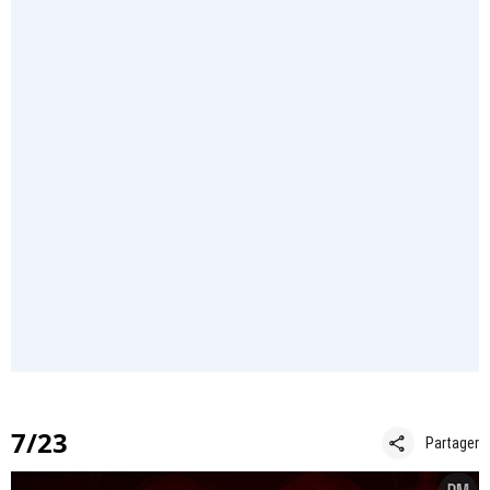
7/23
share
Partager