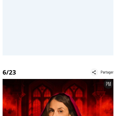
6/23
share
Partager