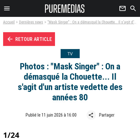
menu
newsletter
search
Accueil
Dernières news
"Mask Singer" : On a démasqué la Chouette... Il s'agit d'un artiste vedette des années 80
arrow_left
RETOUR ARTICLE
TV
Photos : "Mask Singer" : On a
démasqué la Chouette... Il
s'agit d'un artiste vedette des
années 80
share
Publié le 11 juin 2026 à 16:00
Partager
1/24