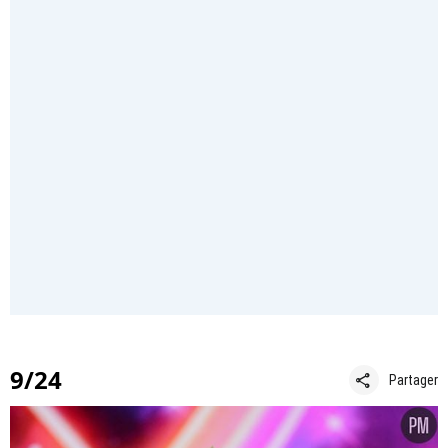
9/24
share
Partager