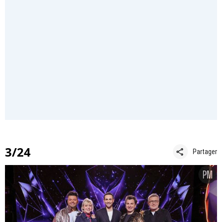
3/24
share
Partager