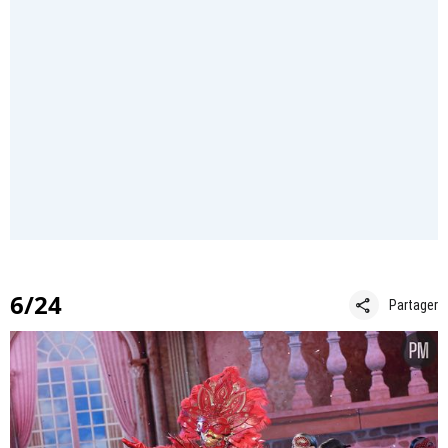
6/24
share
Partager