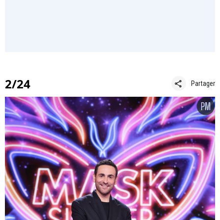
2/24
share
Partager