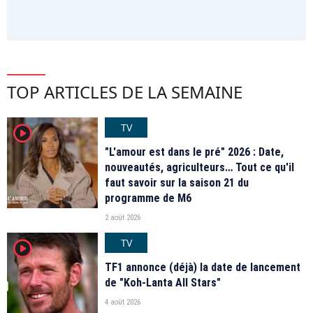
TOP ARTICLES DE LA SEMAINE
TV
player2
"L'amour est dans le pré" 2026 : Date,
nouveautés, agriculteurs… Tout ce qu'il
faut savoir sur la saison 21 du
programme de M6
2 août 2026
TV
player2
TF1 annonce (déjà) la date de lancement
de "Koh-Lanta All Stars"
4 août 2026