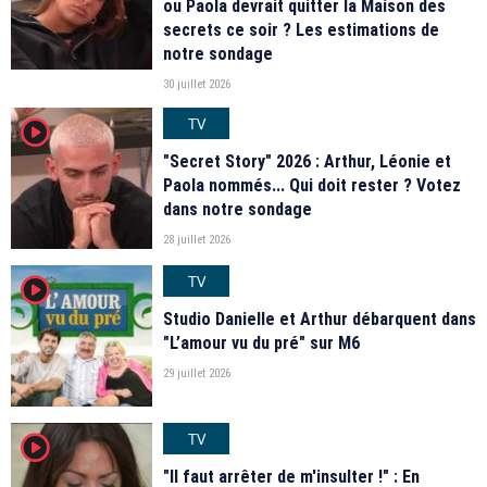
ou Paola devrait quitter la Maison des
secrets ce soir ? Les estimations de
notre sondage
30 juillet 2026
TV
player2
"Secret Story" 2026 : Arthur, Léonie et
Paola nommés... Qui doit rester ? Votez
dans notre sondage
28 juillet 2026
TV
player2
Studio Danielle et Arthur débarquent dans
"L’amour vu du pré" sur M6
29 juillet 2026
TV
player2
"Il faut arrêter de m'insulter !" : En