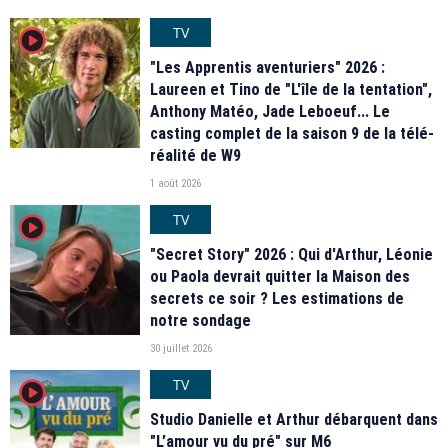
TV
player2
"Les Apprentis aventuriers" 2026 :
Laureen et Tino de "L'île de la tentation",
Anthony Matéo, Jade Leboeuf... Le
casting complet de la saison 9 de la télé-
réalité de W9
1 août 2026
TV
player2
"Secret Story" 2026 : Qui d'Arthur, Léonie
ou Paola devrait quitter la Maison des
secrets ce soir ? Les estimations de
notre sondage
30 juillet 2026
TV
player2
Studio Danielle et Arthur débarquent dans
"L’amour vu du pré" sur M6