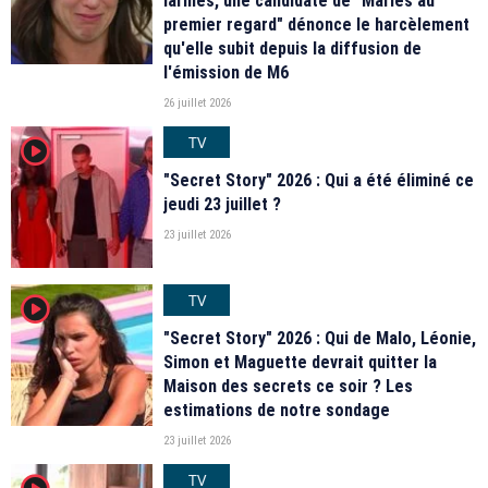
larmes, une candidate de "Mariés au
premier regard" dénonce le harcèlement
qu'elle subit depuis la diffusion de
l'émission de M6
26 juillet 2026
TV
player2
"Secret Story" 2026 : Qui a été éliminé ce
jeudi 23 juillet ?
23 juillet 2026
TV
player2
"Secret Story" 2026 : Qui de Malo, Léonie,
Simon et Maguette devrait quitter la
Maison des secrets ce soir ? Les
estimations de notre sondage
23 juillet 2026
TV
player2