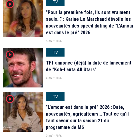
TV
player2
"Pour la première fois, ils sont vraiment
seuls…" : Karine Le Marchand dévoile les
nouveautés des speed dating de "L'Amour
est dans le pré" 2026
5 août 2026
TV
player2
TF1 annonce (déjà) la date de lancement
de "Koh-Lanta All Stars"
4 août 2026
TV
player2
"L'amour est dans le pré" 2026 : Date,
nouveautés, agriculteurs… Tout ce qu'il
faut savoir sur la saison 21 du
programme de M6
2 août 2026