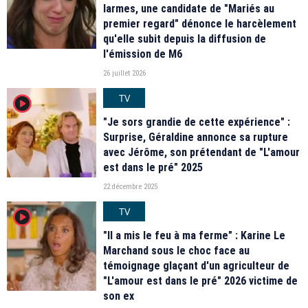
larmes, une candidate de "Mariés au
premier regard" dénonce le harcèlement
qu'elle subit depuis la diffusion de
l'émission de M6
26 juillet 2026
TV
player2
"Je sors grandie de cette expérience" :
Surprise, Géraldine annonce sa rupture
avec Jérôme, son prétendant de "L'amour
est dans le pré" 2025
22 décembre 2025
TV
player2
"Il a mis le feu à ma ferme" : Karine Le
Marchand sous le choc face au
témoignage glaçant d'un agriculteur de
"L'amour est dans le pré" 2026 victime de
son ex