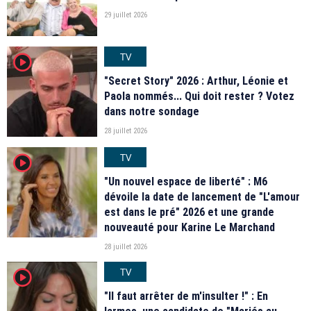
29 juillet 2026
TV
player2
"Secret Story" 2026 : Arthur, Léonie et
Paola nommés... Qui doit rester ? Votez
dans notre sondage
28 juillet 2026
TV
player2
"Un nouvel espace de liberté" : M6
dévoile la date de lancement de "L'amour
est dans le pré" 2026 et une grande
nouveauté pour Karine Le Marchand
28 juillet 2026
TV
player2
"Il faut arrêter de m'insulter !" : En