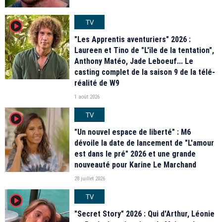
TV
player2
"Les Apprentis aventuriers" 2026 :
Laureen et Tino de "L'île de la tentation",
Anthony Matéo, Jade Leboeuf... Le
casting complet de la saison 9 de la télé-
réalité de W9
1 août 2026
TV
player2
"Un nouvel espace de liberté" : M6
dévoile la date de lancement de "L'amour
est dans le pré" 2026 et une grande
nouveauté pour Karine Le Marchand
28 juillet 2026
TV
player2
"Secret Story" 2026 : Qui d'Arthur, Léonie