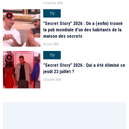
19 janvier 2026
TV
player2
"Secret Story" 2026 : On a (enfin) trouvé
la pub mondiale d'un des habitants de la
maison des secrets
26 juin 2026
TV
player2
"Secret Story" 2026 : Qui a été éliminé ce
jeudi 23 juillet ?
23 juillet 2026