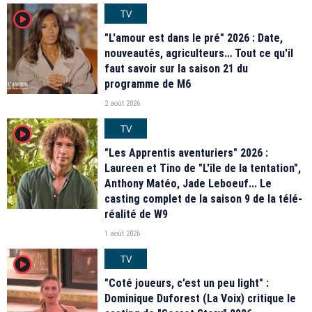
TV
player2
"L'amour est dans le pré" 2026 : Date,
nouveautés, agriculteurs… Tout ce qu'il
faut savoir sur la saison 21 du
programme de M6
2 août 2026
TV
player2
"Les Apprentis aventuriers" 2026 :
Laureen et Tino de "L'île de la tentation",
Anthony Matéo, Jade Leboeuf... Le
casting complet de la saison 9 de la télé-
réalité de W9
1 août 2026
TV
player2
"Coté joueurs, c’est un peu light" :
Dominique Duforest (La Voix) critique le