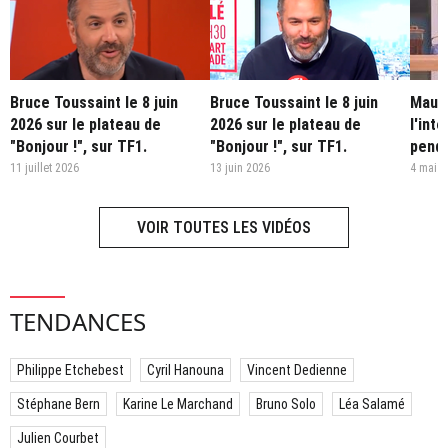
Bruce Toussaint le 8 juin
Bruce Toussaint le 8 juin
Maud
2026 sur le plateau de
2026 sur le plateau de
l'int
"Bonjour !", sur TF1.
"Bonjour !", sur TF1.
penda
11 juillet 2026
13 juin 2026
4 mai 2
VOIR TOUTES LES VIDÉOS
TENDANCES
Philippe Etchebest
Cyril Hanouna
Vincent Dedienne
Stéphane Bern
Karine Le Marchand
Bruno Solo
Léa Salamé
Julien Courbet