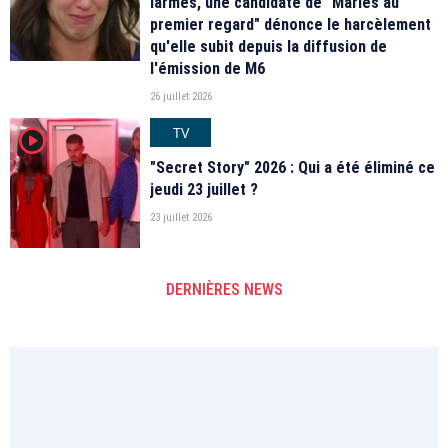
larmes, une candidate de "Mariés au
premier regard" dénonce le harcèlement
qu'elle subit depuis la diffusion de
l'émission de M6
26 juillet 2026
TV
player2
"Secret Story" 2026 : Qui a été éliminé ce
jeudi 23 juillet ?
23 juillet 2026
DERNIÈRES NEWS