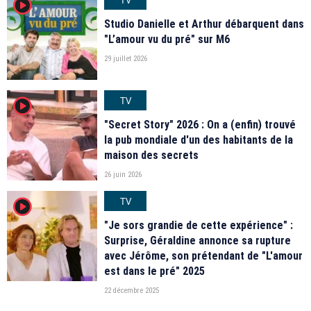
player2
Studio Danielle et Arthur débarquent dans
"L’amour vu du pré" sur M6
29 juillet 2026
TV
player2
"Secret Story" 2026 : On a (enfin) trouvé
la pub mondiale d'un des habitants de la
maison des secrets
26 juin 2026
TV
player2
"Je sors grandie de cette expérience" :
Surprise, Géraldine annonce sa rupture
avec Jérôme, son prétendant de "L'amour
est dans le pré" 2025
22 décembre 2025