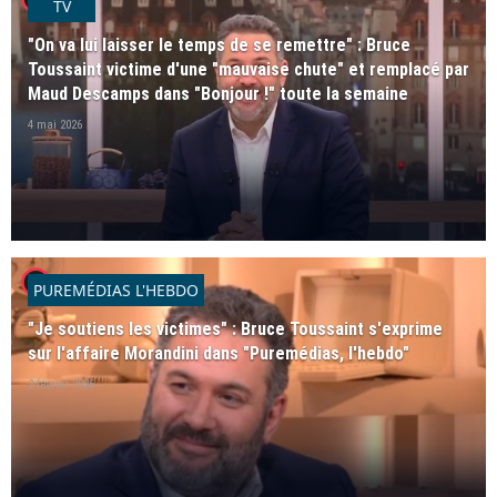
TV
"On va lui laisser le temps de se remettre" : Bruce
Toussaint victime d'une "mauvaise chute" et remplacé par
Maud Descamps dans "Bonjour !" toute la semaine
4 mai 2026
player2
PUREMÉDIAS L'HEBDO
"Je soutiens les victimes" : Bruce Toussaint s'exprime
sur l'affaire Morandini dans "Puremédias, l'hebdo"
2 février 2026