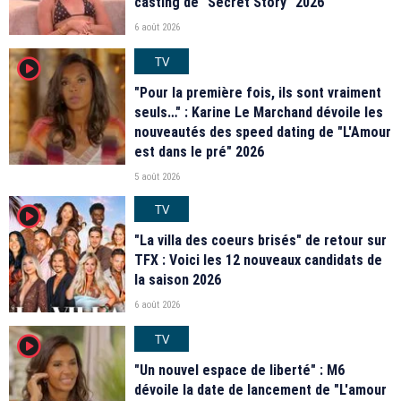
casting de "Secret Story" 2026
6 août 2026
TV
player2
"Pour la première fois, ils sont vraiment
seuls…" : Karine Le Marchand dévoile les
nouveautés des speed dating de "L'Amour
est dans le pré" 2026
5 août 2026
TV
player2
"La villa des coeurs brisés" de retour sur
TFX : Voici les 12 nouveaux candidats de
la saison 2026
6 août 2026
TV
player2
"Un nouvel espace de liberté" : M6
dévoile la date de lancement de "L'amour