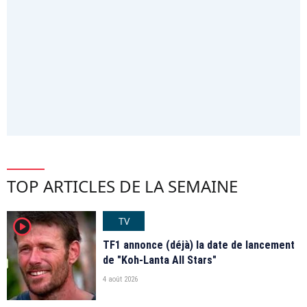
TOP ARTICLES DE LA SEMAINE
TV
player2
TF1 annonce (déjà) la date de lancement
de "Koh-Lanta All Stars"
4 août 2026