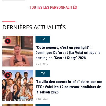
TOUTES LES PERSONNALITÉS
DERNIÈRES ACTUALITÉS
TV
player2
"Coté joueurs, c’est un peu light" :
Dominique Duforest (La Voix) critique le
casting de "Secret Story" 2026
6 août 2026
TV
player2
"La villa des coeurs brisés" de retour sur
TFX : Voici les 12 nouveaux candidats de
la saison 2026
6 août 2026