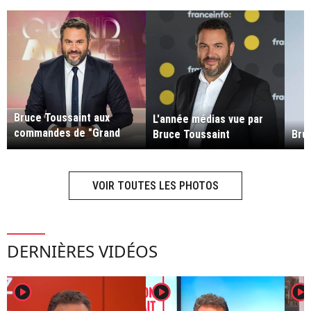
Bruce Toussaint aux
L'année médias vue par
commandes de "Grand
Bruce Toussaint
Bru
Angle" sur BFMTV
VOIR TOUTES LES PHOTOS
DERNIÈRES VIDÉOS
player2
player2
player2