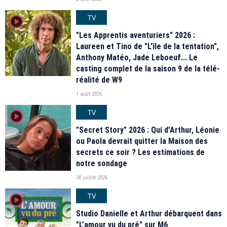
TV
player2
"Les Apprentis aventuriers" 2026 :
Laureen et Tino de "L'île de la tentation",
Anthony Matéo, Jade Leboeuf... Le
casting complet de la saison 9 de la télé-
réalité de W9
1 août 2026
TV
player2
"Secret Story" 2026 : Qui d'Arthur, Léonie
ou Paola devrait quitter la Maison des
secrets ce soir ? Les estimations de
notre sondage
30 juillet 2026
TV
player2
Studio Danielle et Arthur débarquent dans
"L’amour vu du pré" sur M6