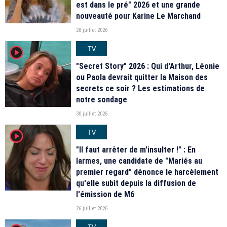
est dans le pré" 2026 et une grande
nouveauté pour Karine Le Marchand
28 juillet 2026
TV
player2
"Secret Story" 2026 : Qui d'Arthur, Léonie
ou Paola devrait quitter la Maison des
secrets ce soir ? Les estimations de
notre sondage
30 juillet 2026
TV
player2
"Il faut arrêter de m'insulter !" : En
larmes, une candidate de "Mariés au
premier regard" dénonce le harcèlement
qu'elle subit depuis la diffusion de
l'émission de M6
26 juillet 2026
TV