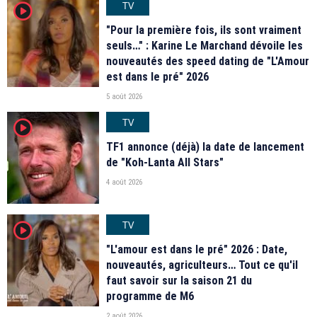
TV
player2
"Pour la première fois, ils sont vraiment
seuls…" : Karine Le Marchand dévoile les
nouveautés des speed dating de "L'Amour
est dans le pré" 2026
5 août 2026
TV
player2
TF1 annonce (déjà) la date de lancement
de "Koh-Lanta All Stars"
4 août 2026
TV
player2
"L'amour est dans le pré" 2026 : Date,
nouveautés, agriculteurs… Tout ce qu'il
faut savoir sur la saison 21 du
programme de M6
2 août 2026