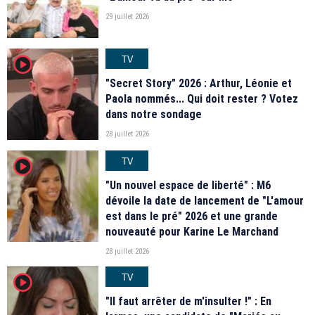
29 juillet 2026
TV
player2
"Secret Story" 2026 : Arthur, Léonie et
Paola nommés... Qui doit rester ? Votez
dans notre sondage
28 juillet 2026
TV
player2
"Un nouvel espace de liberté" : M6
dévoile la date de lancement de "L'amour
est dans le pré" 2026 et une grande
nouveauté pour Karine Le Marchand
28 juillet 2026
TV
player2
"Il faut arrêter de m'insulter !" : En