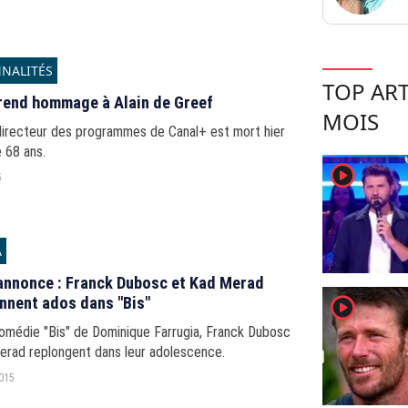
NALITÉS
TOP ART
rend hommage à Alain de Greef
MOIS
 directeur des programmes de Canal+ est mort hier
e 68 ans.
player2
5
A
nnonce : Franck Dubosc et Kad Merad
player2
nnent ados dans "Bis"
comédie "Bis" de Dominique Farrugia, Franck Dubosc
erad replongent dans leur adolescence.
2015