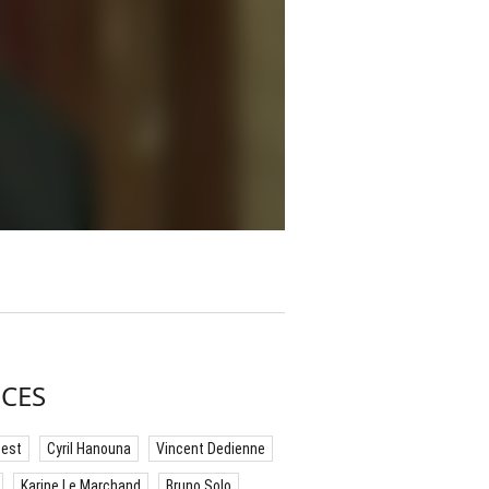
CES
best
Cyril Hanouna
Vincent Dedienne
Karine Le Marchand
Bruno Solo