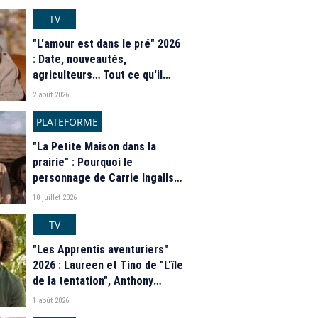
TV
"L'amour est dans le pré" 2026
: Date, nouveautés,
agriculteurs… Tout ce qu'il
faut savoir sur la saison 21 du
2 août 2026
programme de M6
PLATEFORME
"La Petite Maison dans la
prairie" : Pourquoi le
personnage de Carrie Ingalls
est absente de la nouvelle
10 juillet 2026
série de Netflix ?
TV
"Les Apprentis aventuriers"
2026 : Laureen et Tino de "L'île
de la tentation", Anthony
Matéo, Jade Leboeuf... Le
1 août 2026
casting complet de la saison 9