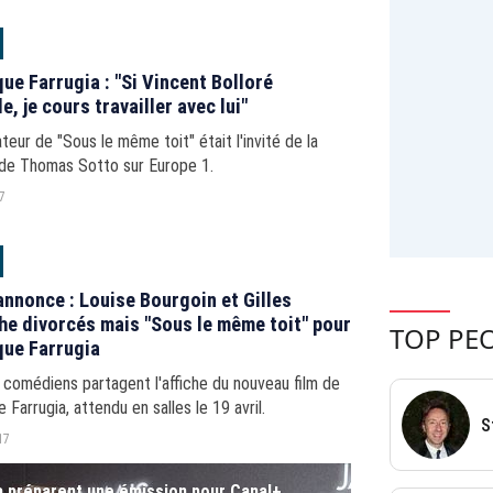
ue Farrugia : "Si Vincent Bolloré
e, je cours travailler avec lui"
ateur de "Sous le même toit" était l'invité de la
 de Thomas Sotto sur Europe 1.
17
nnonce : Louise Bourgoin et Gilles
he divorcés mais "Sous le même toit" pour
TOP PE
ue Farrugia
comédiens partagent l'affiche du nouveau film de
 Farrugia, attendu en salles le 19 avril.
S
17
a préparent une émission pour Canal+