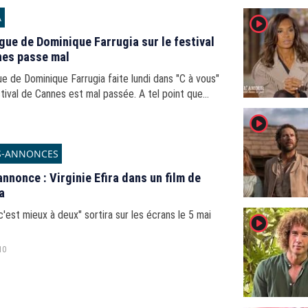
A
player2
gue de Dominique Farrugia sur le festival
nes passe mal
e de Dominique Farrugia faite lundi dans "C à vous"
stival de Cannes est mal passée. A tel point que
s'est finalement excusé sur Twitter.
player2
S-ANNONCES
nnonce : Virginie Efira dans un film de
a
c'est mieux à deux" sortira sur les écrans le 5 mai
player2
10