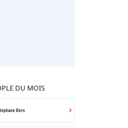
OPLE DU MOIS
chevron_right
téphane Bern