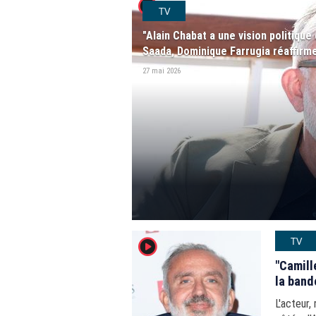
player2
TV
"Alain Chabat a une vision politiqu
Saada, Dominique Farrugia réaffirme 
27 mai 2026
TV
player2
"Camill
la band
L'acteur,