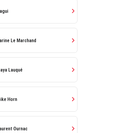
chevron_right
agui
chevron_right
arine Le Marchand
chevron_right
aya Lauqué
chevron_right
ike Horn
chevron_right
aurent Ournac