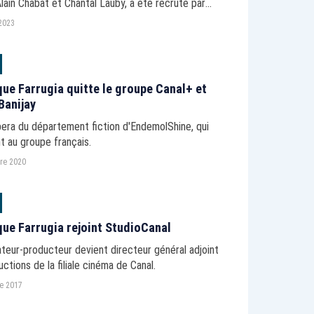
lain Chabat et Chantal Lauby, a été recruté par
2023
ue Farrugia quitte le groupe Canal+ et
 Banijay
pera du département fiction d'EndemolShine, qui
t au groupe français.
re 2020
ue Farrugia rejoint StudioCanal
ateur-producteur devient directeur général adjoint
ctions de la filiale cinéma de Canal.
e 2017