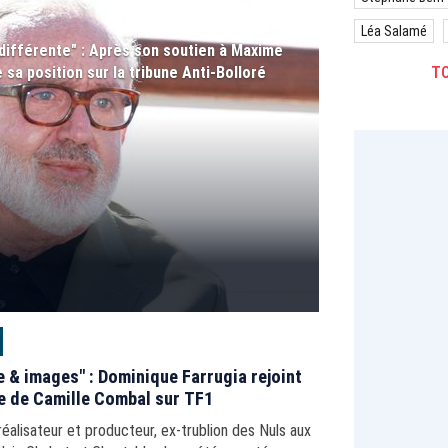
Léa Salamé
e différente" : Après son soutien à Maxime
sa position sur la tribune Anti-Bolloré
TO
e & images" : Dominique Farrugia rejoint
e de Camille Combal sur TF1
 réalisateur et producteur, ex-trublion des Nuls aux