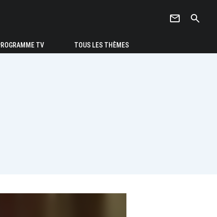
newsletter
search
PROGRAMME TV
TOUS LES THÈMES