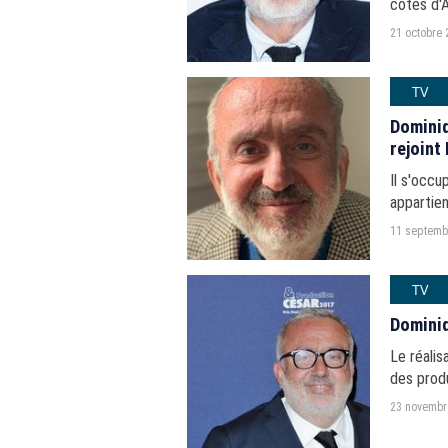
côtés d'A
TF1.
21 octobre 
TV
Dominiq
rejoint
Il s'occu
appartien
11 septemb
TV
Dominiq
Le réalis
des produ
23 novembr