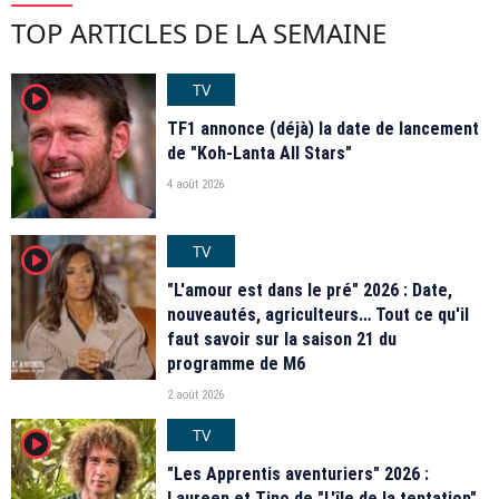
TOP ARTICLES DE LA SEMAINE
TV
player2
TF1 annonce (déjà) la date de lancement
de "Koh-Lanta All Stars"
4 août 2026
TV
player2
"L'amour est dans le pré" 2026 : Date,
nouveautés, agriculteurs… Tout ce qu'il
faut savoir sur la saison 21 du
programme de M6
2 août 2026
TV
player2
"Les Apprentis aventuriers" 2026 :
Laureen et Tino de "L'île de la tentation",