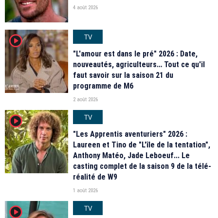
4 août 2026
TV
player2
"L'amour est dans le pré" 2026 : Date,
nouveautés, agriculteurs… Tout ce qu'il
faut savoir sur la saison 21 du
programme de M6
2 août 2026
TV
player2
"Les Apprentis aventuriers" 2026 :
Laureen et Tino de "L'île de la tentation",
Anthony Matéo, Jade Leboeuf... Le
casting complet de la saison 9 de la télé-
réalité de W9
1 août 2026
TV
player2