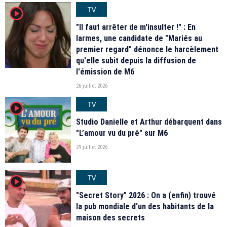
TV
player2
"Il faut arrêter de m'insulter !" : En
larmes, une candidate de "Mariés au
premier regard" dénonce le harcèlement
qu'elle subit depuis la diffusion de
l'émission de M6
26 juillet 2026
TV
player2
Studio Danielle et Arthur débarquent dans
"L’amour vu du pré" sur M6
29 juillet 2026
TV
player2
"Secret Story" 2026 : On a (enfin) trouvé
la pub mondiale d'un des habitants de la
maison des secrets