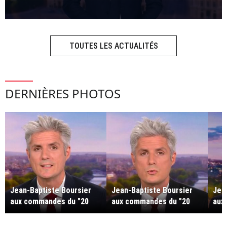
TOUTES LES ACTUALITÉS
DERNIÈRES PHOTOS
Jean-Baptiste Boursier
Jean-Baptiste Boursier
Jea
aux commandes du "20
aux commandes du "20
aux
Heures" de TF1.
Heures" de TF1.
Heur