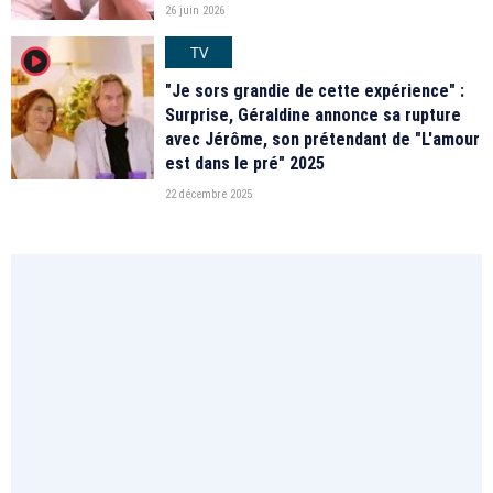
26 juin 2026
TV
player2
"Je sors grandie de cette expérience" :
Surprise, Géraldine annonce sa rupture
avec Jérôme, son prétendant de "L'amour
est dans le pré" 2025
22 décembre 2025