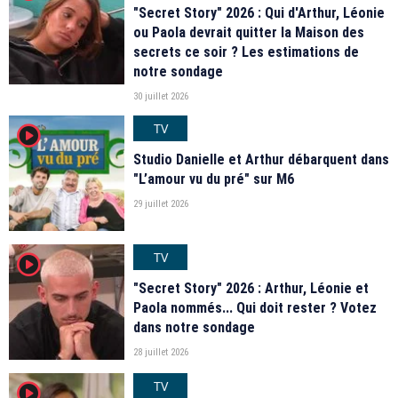
"Secret Story" 2026 : Qui d'Arthur, Léonie
ou Paola devrait quitter la Maison des
secrets ce soir ? Les estimations de
notre sondage
30 juillet 2026
TV
player2
Studio Danielle et Arthur débarquent dans
"L’amour vu du pré" sur M6
29 juillet 2026
TV
player2
"Secret Story" 2026 : Arthur, Léonie et
Paola nommés... Qui doit rester ? Votez
dans notre sondage
28 juillet 2026
TV
player2