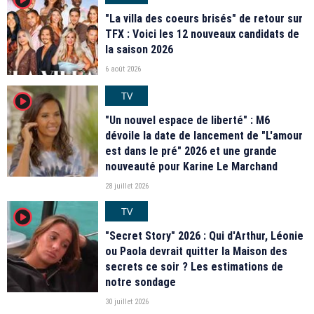
"La villa des coeurs brisés" de retour sur
TFX : Voici les 12 nouveaux candidats de
la saison 2026
6 août 2026
TV
player2
"Un nouvel espace de liberté" : M6
dévoile la date de lancement de "L'amour
est dans le pré" 2026 et une grande
nouveauté pour Karine Le Marchand
28 juillet 2026
TV
player2
"Secret Story" 2026 : Qui d'Arthur, Léonie
ou Paola devrait quitter la Maison des
secrets ce soir ? Les estimations de
notre sondage
30 juillet 2026