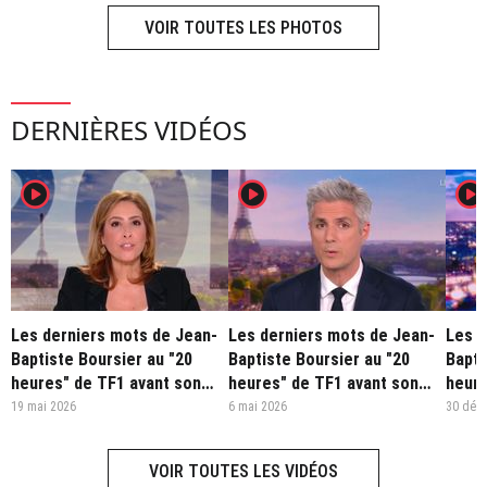
VOIR TOUTES LES PHOTOS
DERNIÈRES VIDÉOS
player2
player2
player2
Les derniers mots de Jean-
Les derniers mots de Jean-
Les d
Baptiste Boursier au "20
Baptiste Boursier au "20
Bapti
heures" de TF1 avant son
heures" de TF1 avant son
heure
retour sur LCI à la rentrée
retour sur LCI à la rentrée
retou
19 mai 2026
6 mai 2026
30 déc
VOIR TOUTES LES VIDÉOS