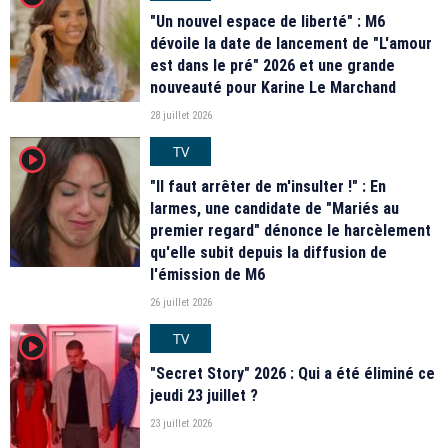
"Un nouvel espace de liberté" : M6
dévoile la date de lancement de "L'amour
est dans le pré" 2026 et une grande
nouveauté pour Karine Le Marchand
28 juillet 2026
TV
player2
"Il faut arrêter de m'insulter !" : En
larmes, une candidate de "Mariés au
premier regard" dénonce le harcèlement
qu'elle subit depuis la diffusion de
l'émission de M6
26 juillet 2026
TV
player2
"Secret Story" 2026 : Qui a été éliminé ce
jeudi 23 juillet ?
23 juillet 2026