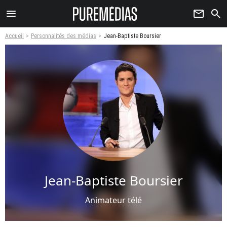
menu
newsletter
search
Accueil
Personnalités des médias
Jean-Baptiste Boursier
Jean-Baptiste Boursier
Animateur télé