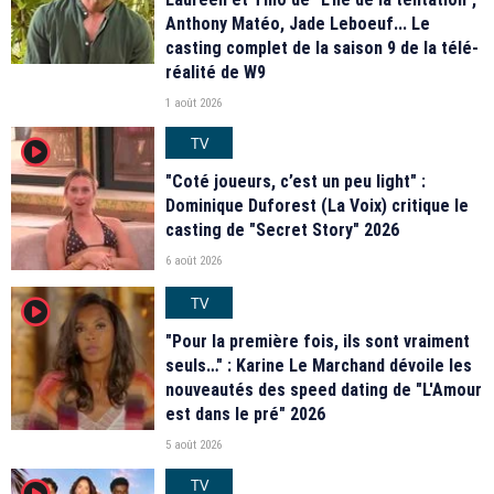
Anthony Matéo, Jade Leboeuf... Le
casting complet de la saison 9 de la télé-
réalité de W9
1 août 2026
TV
player2
"Coté joueurs, c’est un peu light" :
Dominique Duforest (La Voix) critique le
casting de "Secret Story" 2026
6 août 2026
TV
player2
"Pour la première fois, ils sont vraiment
seuls…" : Karine Le Marchand dévoile les
nouveautés des speed dating de "L'Amour
est dans le pré" 2026
5 août 2026
TV
player2