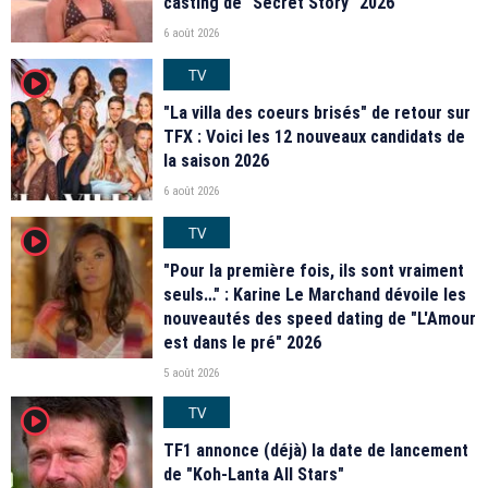
casting de "Secret Story" 2026
6 août 2026
TV
player2
"La villa des coeurs brisés" de retour sur
TFX : Voici les 12 nouveaux candidats de
la saison 2026
6 août 2026
TV
player2
"Pour la première fois, ils sont vraiment
seuls…" : Karine Le Marchand dévoile les
nouveautés des speed dating de "L'Amour
est dans le pré" 2026
5 août 2026
TV
player2
TF1 annonce (déjà) la date de lancement
de "Koh-Lanta All Stars"