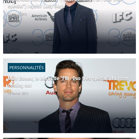
spécial") rejoint Lady Gaga
16 mars 2015
PERSONNALITÉS
Matt Bomer, le héros de "FBI : Duo très spécial", fait son
coming out
14 février 2012