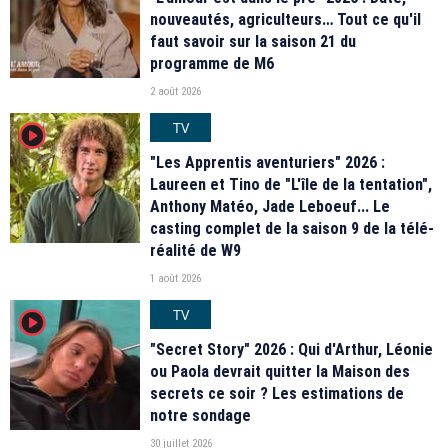
nouveautés, agriculteurs… Tout ce qu'il
faut savoir sur la saison 21 du
programme de M6
2 août 2026
TV
player2
"Les Apprentis aventuriers" 2026 :
Laureen et Tino de "L'île de la tentation",
Anthony Matéo, Jade Leboeuf... Le
casting complet de la saison 9 de la télé-
réalité de W9
1 août 2026
TV
player2
"Secret Story" 2026 : Qui d'Arthur, Léonie
ou Paola devrait quitter la Maison des
secrets ce soir ? Les estimations de
notre sondage
30 juillet 2026