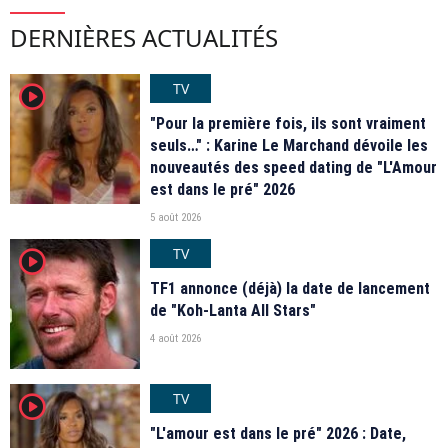
DERNIÈRES ACTUALITÉS
TV
player2
"Pour la première fois, ils sont vraiment
seuls…" : Karine Le Marchand dévoile les
nouveautés des speed dating de "L'Amour
est dans le pré" 2026
5 août 2026
TV
player2
TF1 annonce (déjà) la date de lancement
de "Koh-Lanta All Stars"
4 août 2026
TV
player2
"L'amour est dans le pré" 2026 : Date,