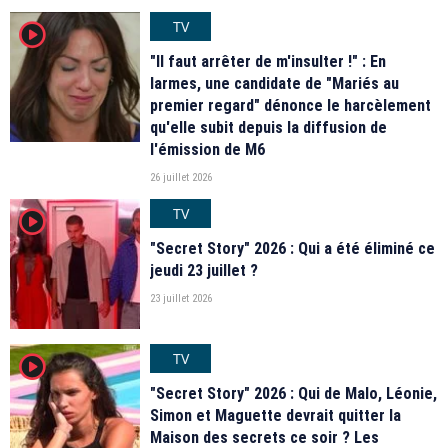
TV
player2
"Il faut arrêter de m'insulter !" : En
larmes, une candidate de "Mariés au
premier regard" dénonce le harcèlement
qu'elle subit depuis la diffusion de
l'émission de M6
26 juillet 2026
TV
player2
"Secret Story" 2026 : Qui a été éliminé ce
jeudi 23 juillet ?
23 juillet 2026
TV
player2
"Secret Story" 2026 : Qui de Malo, Léonie,
Simon et Maguette devrait quitter la
Maison des secrets ce soir ? Les