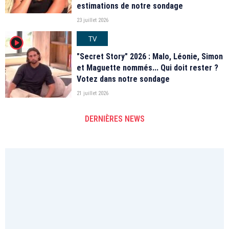
estimations de notre sondage
23 juillet 2026
TV
player2
"Secret Story" 2026 : Malo, Léonie, Simon
et Maguette nommés... Qui doit rester ?
Votez dans notre sondage
21 juillet 2026
DERNIÈRES NEWS