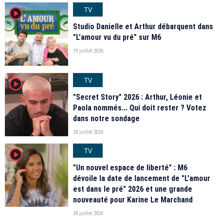
TV
player2
Studio Danielle et Arthur débarquent dans
"L’amour vu du pré" sur M6
29 juillet 2026
TV
player2
"Secret Story" 2026 : Arthur, Léonie et
Paola nommés... Qui doit rester ? Votez
dans notre sondage
28 juillet 2026
TV
player2
"Un nouvel espace de liberté" : M6
dévoile la date de lancement de "L'amour
est dans le pré" 2026 et une grande
nouveauté pour Karine Le Marchand
28 juillet 2026