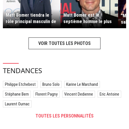
Matt Bomer tiendra le
Matt Bomer est le
"Ma
rôle principal masculin de
septième homme le plus
sall
la saison 5 d'"American
sexy du monde selon
Horror Story"
People en 2014
VOIR TOUTES LES PHOTOS
TENDANCES
Philippe Etchebest
Bruno Solo
Karine Le Marchand
Stéphane Bern
Florent Pagny
Vincent Dedienne
Eric Antoine
Laurent Ournac
TOUTES LES PERSONNALITÉS