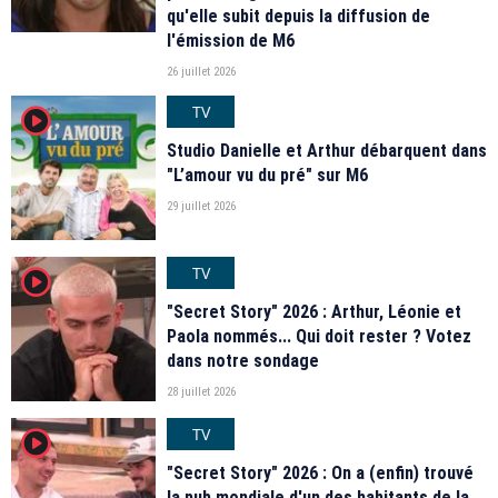
qu'elle subit depuis la diffusion de
l'émission de M6
26 juillet 2026
TV
player2
Studio Danielle et Arthur débarquent dans
"L’amour vu du pré" sur M6
29 juillet 2026
TV
player2
"Secret Story" 2026 : Arthur, Léonie et
Paola nommés... Qui doit rester ? Votez
dans notre sondage
28 juillet 2026
TV
player2
"Secret Story" 2026 : On a (enfin) trouvé
la pub mondiale d'un des habitants de la