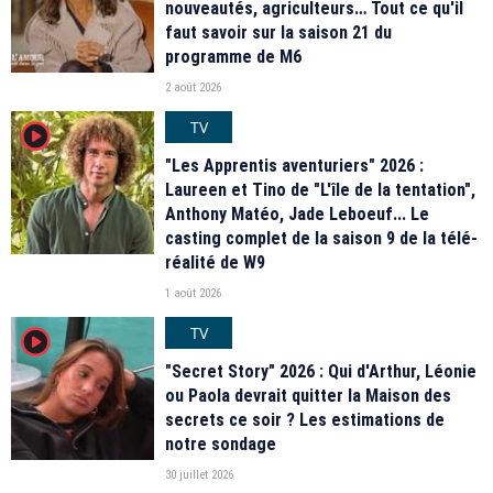
nouveautés, agriculteurs… Tout ce qu'il
faut savoir sur la saison 21 du
programme de M6
2 août 2026
TV
player2
"Les Apprentis aventuriers" 2026 :
Laureen et Tino de "L'île de la tentation",
Anthony Matéo, Jade Leboeuf... Le
casting complet de la saison 9 de la télé-
réalité de W9
1 août 2026
TV
player2
"Secret Story" 2026 : Qui d'Arthur, Léonie
ou Paola devrait quitter la Maison des
secrets ce soir ? Les estimations de
notre sondage
30 juillet 2026