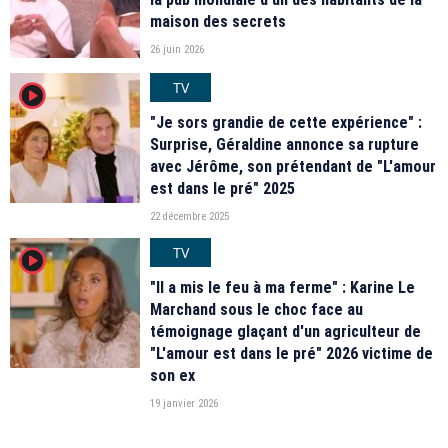
maison des secrets
26 juin 2026
TV
player2
"Je sors grandie de cette expérience" :
Surprise, Géraldine annonce sa rupture
avec Jérôme, son prétendant de "L'amour
est dans le pré" 2025
22 décembre 2025
TV
player2
"Il a mis le feu à ma ferme" : Karine Le
Marchand sous le choc face au
témoignage glaçant d'un agriculteur de
"L'amour est dans le pré" 2026 victime de
son ex
19 janvier 2026