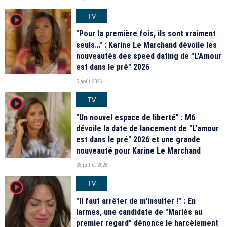
TV
player2
"Pour la première fois, ils sont vraiment
seuls…" : Karine Le Marchand dévoile les
nouveautés des speed dating de "L'Amour
est dans le pré" 2026
5 août 2026
TV
player2
"Un nouvel espace de liberté" : M6
dévoile la date de lancement de "L'amour
est dans le pré" 2026 et une grande
nouveauté pour Karine Le Marchand
28 juillet 2026
TV
player2
"Il faut arrêter de m'insulter !" : En
larmes, une candidate de "Mariés au
premier regard" dénonce le harcèlement