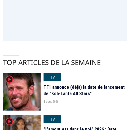
TOP ARTICLES DE LA SEMAINE
TV
player2
TF1 annonce (déjà) la date de lancement
de "Koh-Lanta All Stars"
4 août 2026
TV
player2
"L'amour est dans le pré" 2026 : Date,