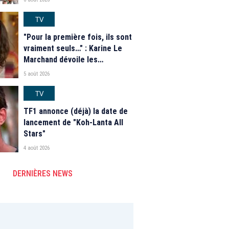
TV
"Pour la première fois, ils sont
vraiment seuls…" : Karine Le
Marchand dévoile les
nouveautés des speed dating
5 août 2026
de "L'Amour est dans le pré"
2026
TV
TF1 annonce (déjà) la date de
lancement de "Koh-Lanta All
Stars"
4 août 2026
DERNIÈRES NEWS