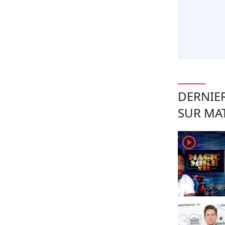
DERNIER
SUR MA
player2