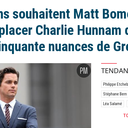
ns souhaitent Matt Bom
placer Charlie Hunnam 
inquante nuances de Gr
TENDAN
Philippe Etche
Stéphane Bern
Léa Salamé
TO