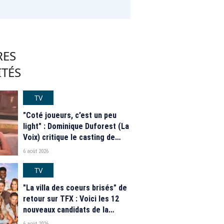
RES
ITÉS
TV
"Coté joueurs, c’est un peu
light" : Dominique Duforest (La
Voix) critique le casting de
"Secret Story" 2026
6 août 2026
TV
"La villa des coeurs brisés" de
retour sur TFX : Voici les 12
nouveaux candidats de la
saison 2026
6 août 2026