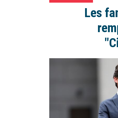
Les fa
rem
"C