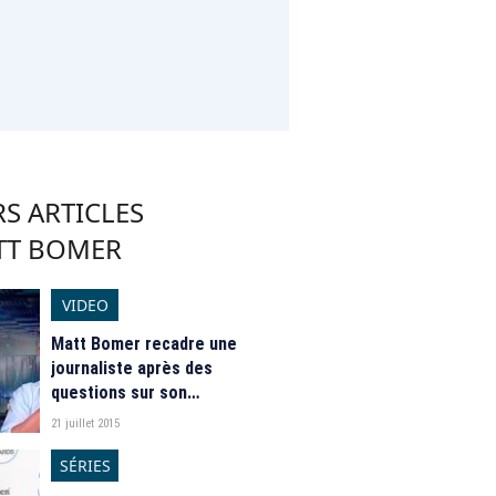
S ARTICLES
TT BOMER
VIDEO
Matt Bomer recadre une
journaliste après des
questions sur son
homosexualité
21 juillet 2015
SÉRIES