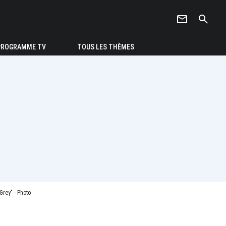
newsletter
search
PROGRAMME TV
TOUS LES THÈMES
rey" - Photo