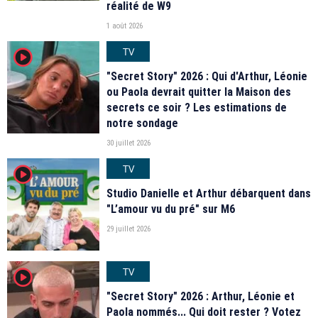
réalité de W9
1 août 2026
TV
player2
"Secret Story" 2026 : Qui d'Arthur, Léonie
ou Paola devrait quitter la Maison des
secrets ce soir ? Les estimations de
notre sondage
30 juillet 2026
TV
player2
Studio Danielle et Arthur débarquent dans
"L’amour vu du pré" sur M6
29 juillet 2026
TV
player2
"Secret Story" 2026 : Arthur, Léonie et
Paola nommés... Qui doit rester ? Votez