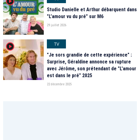
player2
Studio Danielle et Arthur débarquent dans
"L’amour vu du pré" sur M6
29 juillet 2026
TV
player2
"Je sors grandie de cette expérience" :
Surprise, Géraldine annonce sa rupture
avec Jérôme, son prétendant de "L'amour
est dans le pré" 2025
22 décembre 2025