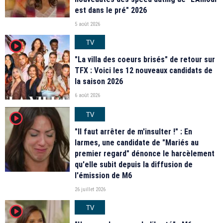
est dans le pré" 2026
5 août 2026
TV
player2
"La villa des coeurs brisés" de retour sur
TFX : Voici les 12 nouveaux candidats de
la saison 2026
6 août 2026
TV
player2
"Il faut arrêter de m'insulter !" : En
larmes, une candidate de "Mariés au
premier regard" dénonce le harcèlement
qu'elle subit depuis la diffusion de
l'émission de M6
26 juillet 2026
TV
player2