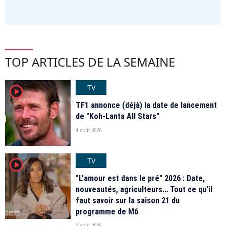
TOP ARTICLES DE LA SEMAINE
TV
player2
TF1 annonce (déjà) la date de lancement
de "Koh-Lanta All Stars"
4 août 2026
TV
player2
"L'amour est dans le pré" 2026 : Date,
nouveautés, agriculteurs… Tout ce qu'il
faut savoir sur la saison 21 du
programme de M6
2 août 2026