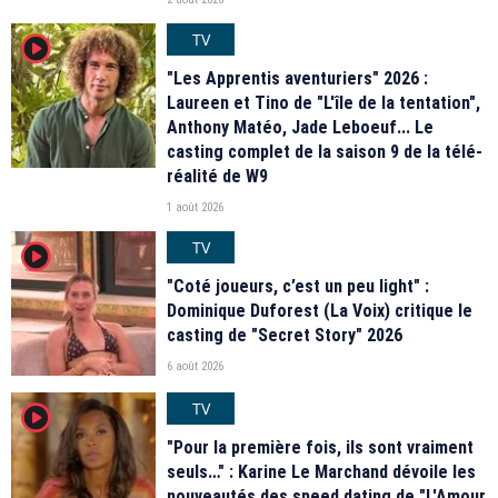
TV
player2
"Les Apprentis aventuriers" 2026 :
Laureen et Tino de "L'île de la tentation",
Anthony Matéo, Jade Leboeuf... Le
casting complet de la saison 9 de la télé-
réalité de W9
1 août 2026
TV
player2
"Coté joueurs, c’est un peu light" :
Dominique Duforest (La Voix) critique le
casting de "Secret Story" 2026
6 août 2026
TV
player2
"Pour la première fois, ils sont vraiment
seuls…" : Karine Le Marchand dévoile les
nouveautés des speed dating de "L'Amour