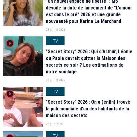
"Un nouvel espace de liberté" : M6
dévoile la date de lancement de "L'amour
est dans le pré" 2026 et une grande
nouveauté pour Karine Le Marchand
28 juillet 2026
TV
player2
"Secret Story" 2026 : Qui d'Arthur, Léonie
ou Paola devrait quitter la Maison des
secrets ce soir ? Les estimations de
notre sondage
30 juillet 2026
TV
player2
"Secret Story" 2026 : On a (enfin) trouvé
la pub mondiale d'un des habitants de la
maison des secrets
26 juin 2026
TV