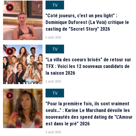
TV
player2
"Coté joueurs, c’est un peu light" :
Dominique Duforest (La Voix) critique le
casting de "Secret Story" 2026
6 août 2026
TV
player2
"La villa des coeurs brisés" de retour sur
TFX : Voici les 12 nouveaux candidats de
la saison 2026
6 août 2026
TV
player2
"Pour la première fois, ils sont vraiment
seuls…" : Karine Le Marchand dévoile les
nouveautés des speed dating de "L'Amour
est dans le pré" 2026
5 août 2026