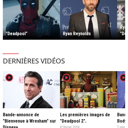
Rya
"Deadpool"
Ryan Reynolds
"De
DERNIÈRES VIDÉOS
player2
player2
player2
Bande-annonce de
Les premières images de
Band
"Bienvenue à Wrexham" sur
"Deadpool 2".
Body
Disney+
8 février 2018
7 juin 