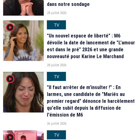
dans notre sondage
28 juillet 2026
TV
player2
"Un nouvel espace de liberté" : M6
dévoile la date de lancement de "L'amour
est dans le pré" 2026 et une grande
nouveauté pour Karine Le Marchand
28 juillet 2026
TV
player2
"Il faut arrêter de m'insulter !" : En
larmes, une candidate de "Mariés au
premier regard" dénonce le harcèlement
qu'elle subit depuis la diffusion de
l'émission de M6
26 juillet 2026
TV
player2