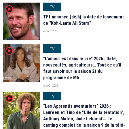
TV
player2
TF1 annonce (déjà) la date de lancement
de "Koh-Lanta All Stars"
4 août 2026
TV
player2
"L'amour est dans le pré" 2026 : Date,
nouveautés, agriculteurs… Tout ce qu'il
faut savoir sur la saison 21 du
programme de M6
2 août 2026
TV
player2
"Les Apprentis aventuriers" 2026 :
Laureen et Tino de "L'île de la tentation",
Anthony Matéo, Jade Leboeuf... Le
casting complet de la saison 9 de la télé-