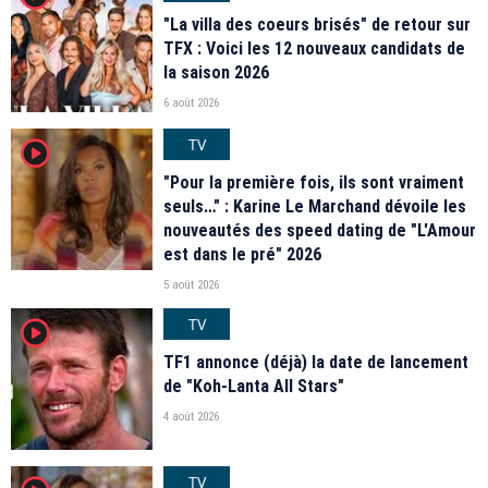
"La villa des coeurs brisés" de retour sur
TFX : Voici les 12 nouveaux candidats de
la saison 2026
6 août 2026
TV
player2
"Pour la première fois, ils sont vraiment
seuls…" : Karine Le Marchand dévoile les
nouveautés des speed dating de "L'Amour
est dans le pré" 2026
5 août 2026
TV
player2
TF1 annonce (déjà) la date de lancement
de "Koh-Lanta All Stars"
4 août 2026
TV