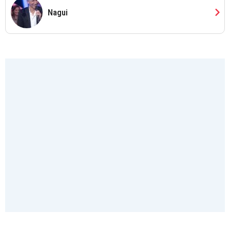
chevron_right
Nagui