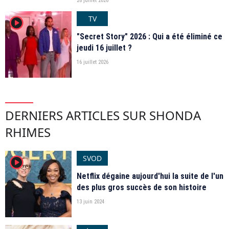
26 juillet 2026
TV
player2
"Secret Story" 2026 : Qui a été éliminé ce
jeudi 16 juillet ?
16 juillet 2026
DERNIERS ARTICLES SUR SHONDA
RHIMES
SVOD
player2
Netflix dégaine aujourd'hui la suite de l'un
des plus gros succès de son histoire
13 juin 2024