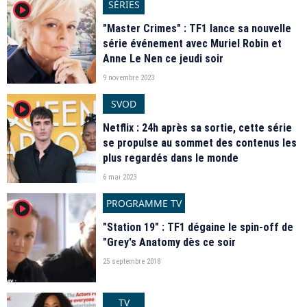
SÉRIES
player2
"Master Crimes" : TF1 lance sa nouvelle
série événement avec Muriel Robin et
Anne Le Nen ce jeudi soir
9 novembre 2023
SVOD
player2
Netflix : 24h après sa sortie, cette série
se propulse au sommet des contenus les
plus regardés dans le monde
6 mai 2023
PROGRAMME TV
player2
"Station 19" : TF1 dégaine le spin-off de
"Grey's Anatomy dès ce soir
25 septembre 2018
TV