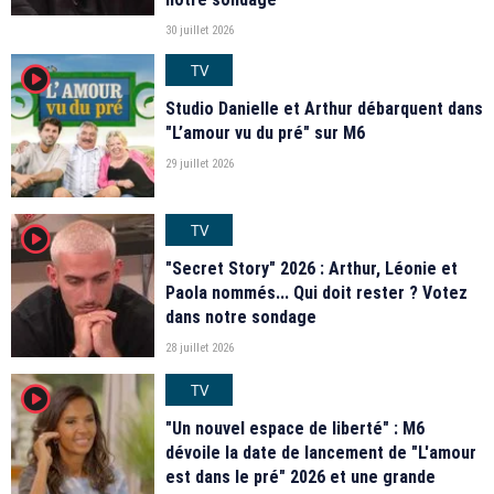
30 juillet 2026
TV
player2
Studio Danielle et Arthur débarquent dans
"L’amour vu du pré" sur M6
29 juillet 2026
TV
player2
"Secret Story" 2026 : Arthur, Léonie et
Paola nommés... Qui doit rester ? Votez
dans notre sondage
28 juillet 2026
TV
player2
"Un nouvel espace de liberté" : M6
dévoile la date de lancement de "L'amour
est dans le pré" 2026 et une grande