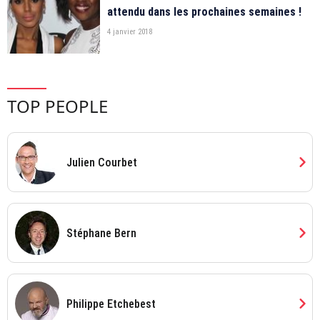
attendu dans les prochaines semaines !
4 janvier 2018
TOP PEOPLE
chevron_right
Julien Courbet
chevron_right
Stéphane Bern
chevron_right
Philippe Etchebest