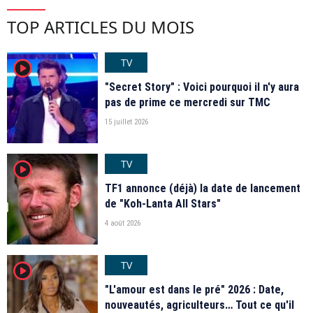
TOP ARTICLES DU MOIS
TV
player2
"Secret Story" : Voici pourquoi il n'y aura
pas de prime ce mercredi sur TMC
15 juillet 2026
TV
player2
TF1 annonce (déjà) la date de lancement
de "Koh-Lanta All Stars"
4 août 2026
TV
player2
"L'amour est dans le pré" 2026 : Date,
nouveautés, agriculteurs… Tout ce qu'il