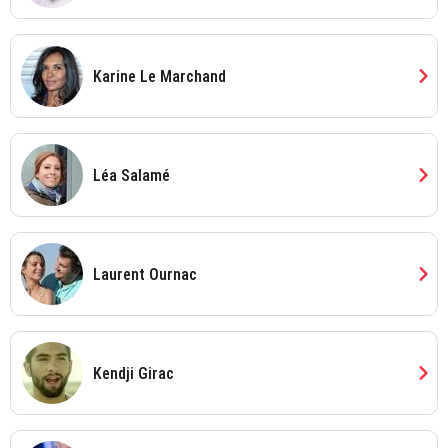
chevron_right
Karine Le Marchand
chevron_right
Léa Salamé
chevron_right
Laurent Ournac
chevron_right
Kendji Girac