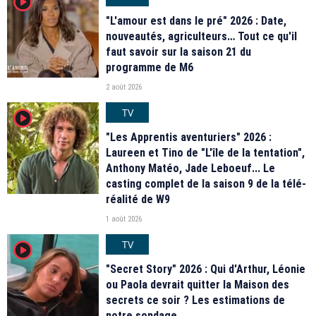
player2
"L'amour est dans le pré" 2026 : Date,
nouveautés, agriculteurs… Tout ce qu'il
faut savoir sur la saison 21 du
programme de M6
2 août 2026
TV
player2
"Les Apprentis aventuriers" 2026 :
Laureen et Tino de "L'île de la tentation",
Anthony Matéo, Jade Leboeuf... Le
casting complet de la saison 9 de la télé-
réalité de W9
1 août 2026
TV
player2
"Secret Story" 2026 : Qui d'Arthur, Léonie
ou Paola devrait quitter la Maison des
secrets ce soir ? Les estimations de
notre sondage