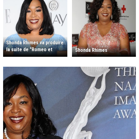
Shonda Rhimes va produire
la suite de "Romeo et
Shonda Rhimes
Juliette"