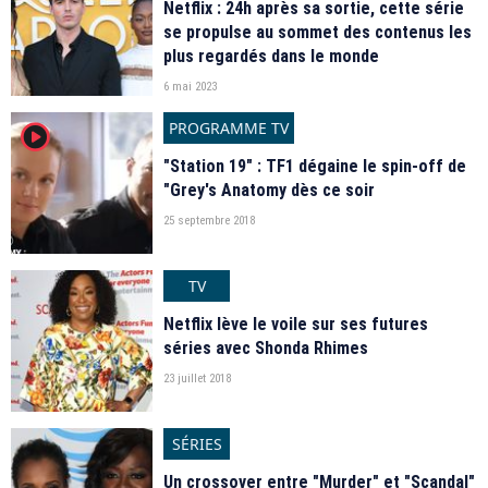
Netflix : 24h après sa sortie, cette série
se propulse au sommet des contenus les
plus regardés dans le monde
6 mai 2023
PROGRAMME TV
player2
"Station 19" : TF1 dégaine le spin-off de
"Grey's Anatomy dès ce soir
25 septembre 2018
TV
Netflix lève le voile sur ses futures
séries avec Shonda Rhimes
23 juillet 2018
SÉRIES
Un crossover entre "Murder" et "Scandal"