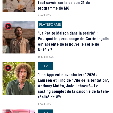
faut savoir sur la saison 21 du
programme de M6
2 août 2026
PLATEFORME
player2
"La Petite Maison dans la prairie" :
Pourquoi le personnage de Carrie Ingalls
est absente de la nouvelle série de
Netflix ?
10 juillet 2026
TV
player2
"Les Apprentis aventuriers" 2026 :
Laureen et Tino de "L'île de la tentation",
Anthony Matéo, Jade Leboeuf... Le
casting complet de la saison 9 de la télé-
réalité de W9
1 août 2026