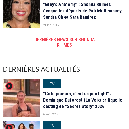
"Grey's Anatomy" : Shonda Rhimes
évoque les départs de Patrick Dempsey,
Sandra Oh et Sara Ramirez
24 mai 2016
DERNIÈRES NEWS SUR SHONDA
RHIMES
DERNIÈRES ACTUALITÉS
TV
player2
"Coté joueurs, c’est un peu light" :
Dominique Duforest (La Voix) critique le
casting de "Secret Story" 2026
6 août 2026
TV
player2