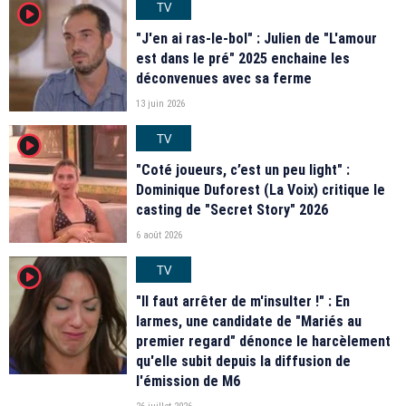
TV
player2
"J'en ai ras-le-bol" : Julien de "L'amour
est dans le pré" 2025 enchaine les
déconvenues avec sa ferme
13 juin 2026
TV
player2
"Coté joueurs, c’est un peu light" :
Dominique Duforest (La Voix) critique le
casting de "Secret Story" 2026
6 août 2026
TV
player2
"Il faut arrêter de m'insulter !" : En
larmes, une candidate de "Mariés au
premier regard" dénonce le harcèlement
qu'elle subit depuis la diffusion de
l'émission de M6