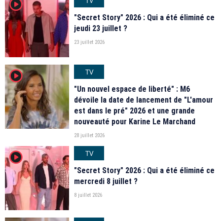
TV
player2
"Secret Story" 2026 : Qui a été éliminé ce
jeudi 23 juillet ?
23 juillet 2026
TV
player2
"Un nouvel espace de liberté" : M6
dévoile la date de lancement de "L'amour
est dans le pré" 2026 et une grande
nouveauté pour Karine Le Marchand
28 juillet 2026
TV
player2
"Secret Story" 2026 : Qui a été éliminé ce
mercredi 8 juillet ?
8 juillet 2026