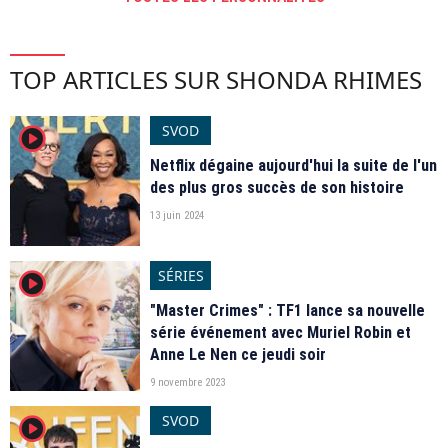
TOP ARTICLES SUR SHONDA RHIMES
SVOD
player2
Netflix dégaine aujourd'hui la suite de l'un
des plus gros succès de son histoire
13 juin 2024
SÉRIES
player2
"Master Crimes" : TF1 lance sa nouvelle
série événement avec Muriel Robin et
Anne Le Nen ce jeudi soir
9 novembre 2023
SVOD
player2