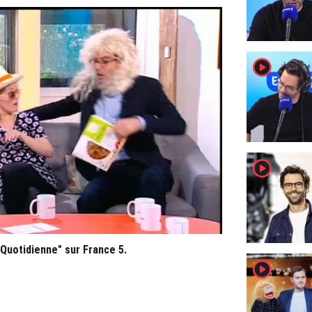
player2
player2
Quotidienne" sur France 5.
player2