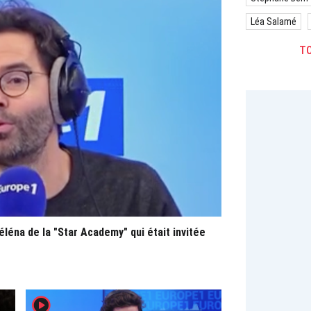
Léa Salamé
TO
éléna de la "Star Academy" qui était invitée
player2