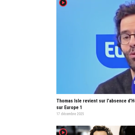
player2
Thomas Isle revient sur l'absence d'H
sur Europe 1
17 décembre 2025
player2