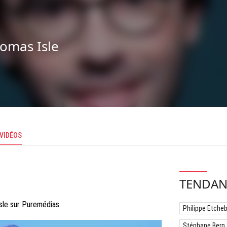
omas Isle
VIDÉOS
TENDAN
sle sur Puremédias.
Philippe Etche
Stéphane Bern