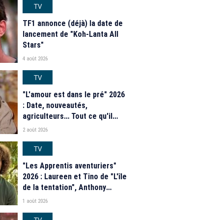
TV
TF1 annonce (déjà) la date de
lancement de "Koh-Lanta All
Stars"
4 août 2026
TV
"L'amour est dans le pré" 2026
: Date, nouveautés,
agriculteurs… Tout ce qu'il
faut savoir sur la saison 21 du
2 août 2026
programme de M6
TV
"Les Apprentis aventuriers"
2026 : Laureen et Tino de "L'île
de la tentation", Anthony
Matéo, Jade Leboeuf... Le
1 août 2026
casting complet de la saison 9
de la télé-réalité de W9
TV