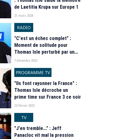
: Thomas Isle salue la mémoire
de Laetitia Krupa sur Europe 1
21 mars 2024
RADIO
"C'est un échec complet" :
Moment de solitude pour
Thomas Isle perturbé par un
problème téléphonique dans
7 décembre 2023
"Culture médias" sur Europe 1
PROGRAMME TV
"Ils font rayonner la France" :
Thomas Isle décroche un
prime time sur France 3 ce soir
22 février 2023
TV
"J'en tremble..." : Jeff
Panacloc vit mal la pression