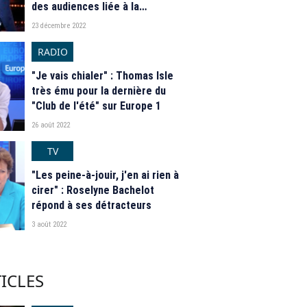
des audiences liée à la
diffusion de ses spectacles
23 décembre 2022
sur TF1
RADIO
"Je vais chialer" : Thomas Isle
très ému pour la dernière du
"Club de l'été" sur Europe 1
26 août 2022
TV
"Les peine-à-jouir, j'en ai rien à
cirer" : Roselyne Bachelot
répond à ses détracteurs
3 août 2022
ICLES