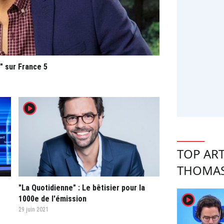
" sur France 5
player2
TOP ART
THOMAS
"La Quotidienne" : Le bêtisier pour la
player2
1000e de l'émission
29 juin 2021