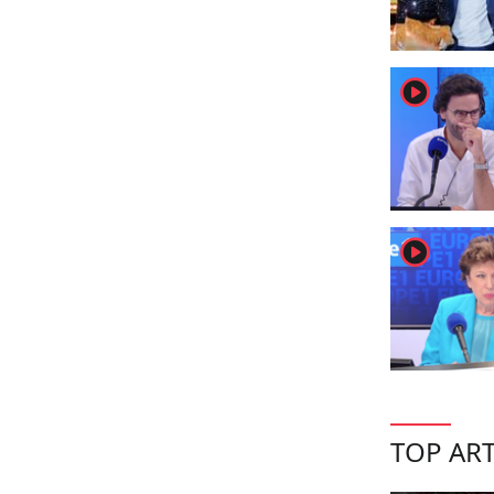
player2
player2
TOP ART