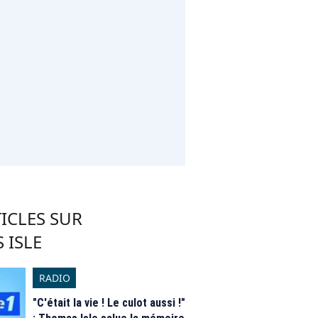
ICLES SUR
 ISLE
RADIO
"C'était la vie ! Le culot aussi !"