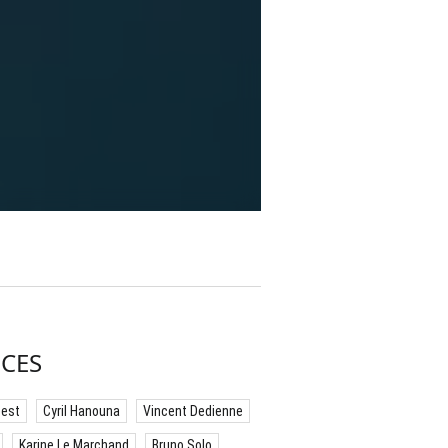
CES
best
Cyril Hanouna
Vincent Dedienne
Karine Le Marchand
Bruno Solo