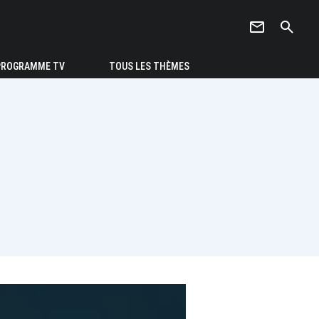
newsletter
search
PROGRAMME TV
TOUS LES THÈMES