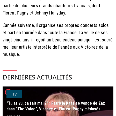
partie de plusieurs grands chanteurs français, dont
Florent Pagny et Johnny Hallyday.
L'année suivante, il organise ses propres concerts solos
et part en tournée dans toute la France. La veille de ses
vingt-cinq ans, il reçoit un beau cadeau puisqu'il est sacré
meilleur artiste interprète de l'année aux Victoires de la
musique.
DERNIÈRES ACTUALITÉS
player2
TV
"Tu as vu, ça fait mal ?" : Patricia Kaas se venge de Zaz
dans "The Voice", Vianney et Florent Pagny médusés