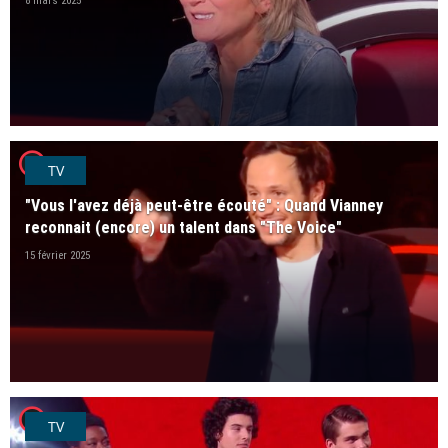
8 mars 2025
player2
TV
"Vous l'avez déjà peut-être écouté" : Quand Vianney
reconnait (encore) un talent dans "The Voice"
15 février 2025
player2
TV