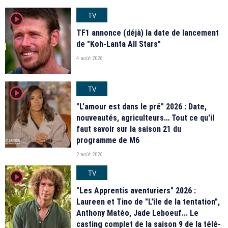
TV
player2
TF1 annonce (déjà) la date de lancement
de "Koh-Lanta All Stars"
4 août 2026
TV
player2
"L'amour est dans le pré" 2026 : Date,
nouveautés, agriculteurs… Tout ce qu'il
faut savoir sur la saison 21 du
programme de M6
2 août 2026
TV
player2
"Les Apprentis aventuriers" 2026 :
Laureen et Tino de "L'île de la tentation",
Anthony Matéo, Jade Leboeuf... Le
casting complet de la saison 9 de la télé-