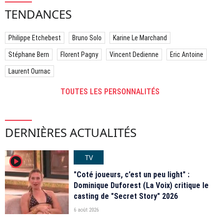
TENDANCES
Philippe Etchebest
Bruno Solo
Karine Le Marchand
Stéphane Bern
Florent Pagny
Vincent Dedienne
Eric Antoine
Laurent Ournac
TOUTES LES PERSONNALITÉS
DERNIÈRES ACTUALITÉS
TV
player2
"Coté joueurs, c’est un peu light" :
Dominique Duforest (La Voix) critique le
casting de "Secret Story" 2026
6 août 2026