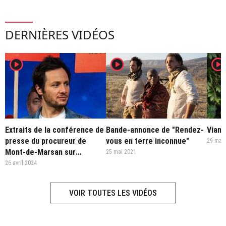
DERNIÈRES VIDÉOS
player2
player2
player2
Extraits de la conférence de
Bande-annonce de "Rendez-
Viann
presse du procureur de
vous en terre inconnue"
29 mar
Mont-de-Marsan sur
25 mai 2021
l'affaire Kendji Girac
26 avril 2024
VOIR TOUTES LES VIDÉOS