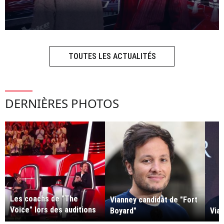
TOUTES LES ACTUALITÉS
DERNIÈRES PHOTOS
Les coachs de "The
Vianney candidat de "Fort
Voice" lors des auditions
Boyard"
Via
à l'aveugle.