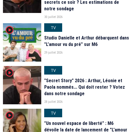
secrets ce soir ? Les estimations de
notre sondage
30 juillet 2026
TV
player2
Studio Danielle et Arthur débarquent dans
"L’amour vu du pré" sur M6
29 juillet 2026
TV
player2
"Secret Story" 2026 : Arthur, Léonie et
Paola nommés... Qui doit rester ? Votez
dans notre sondage
28 juillet 2026
TV
player2
"Un nouvel espace de liberté" : M6
dévoile la date de lancement de "L'amour