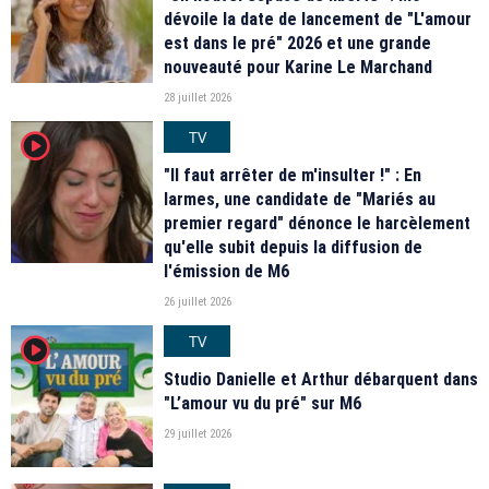
dévoile la date de lancement de "L'amour
est dans le pré" 2026 et une grande
nouveauté pour Karine Le Marchand
28 juillet 2026
TV
player2
"Il faut arrêter de m'insulter !" : En
larmes, une candidate de "Mariés au
premier regard" dénonce le harcèlement
qu'elle subit depuis la diffusion de
l'émission de M6
26 juillet 2026
TV
player2
Studio Danielle et Arthur débarquent dans
"L’amour vu du pré" sur M6
29 juillet 2026