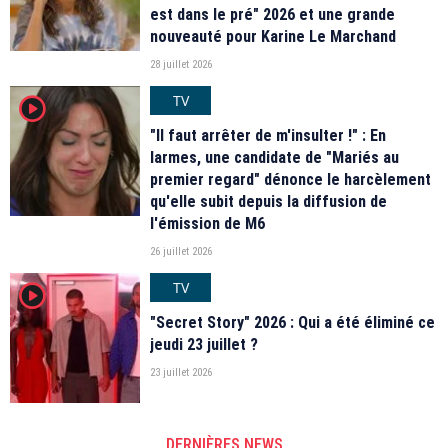
est dans le pré" 2026 et une grande
nouveauté pour Karine Le Marchand
28 juillet 2026
TV
player2
"Il faut arrêter de m'insulter !" : En
larmes, une candidate de "Mariés au
premier regard" dénonce le harcèlement
qu'elle subit depuis la diffusion de
l'émission de M6
26 juillet 2026
TV
player2
"Secret Story" 2026 : Qui a été éliminé ce
jeudi 23 juillet ?
23 juillet 2026
DERNIÈRES NEWS