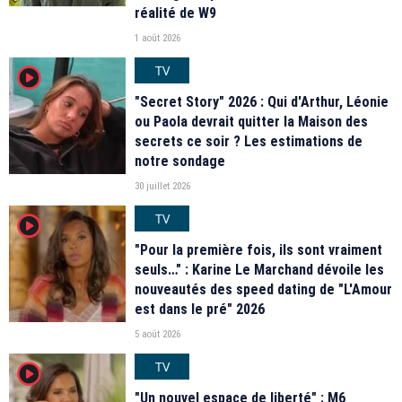
réalité de W9
1 août 2026
TV
player2
"Secret Story" 2026 : Qui d'Arthur, Léonie
ou Paola devrait quitter la Maison des
secrets ce soir ? Les estimations de
notre sondage
30 juillet 2026
TV
player2
"Pour la première fois, ils sont vraiment
seuls…" : Karine Le Marchand dévoile les
nouveautés des speed dating de "L'Amour
est dans le pré" 2026
5 août 2026
TV
player2
"Un nouvel espace de liberté" : M6