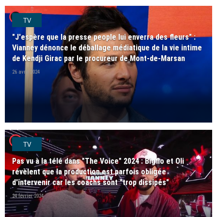
player2
TV
"J'espère que la presse people lui enverra des fleurs" :
Vianney dénonce le déballage médiatique de la vie intime
de Kendji Girac par le procureur de Mont-de-Marsan
26 avril 2024
player2
TV
Pas vu à la télé dans "The Voice" 2024 : Bigflo et Oli
révèlent que la production est parfois obligée
d'intervenir car les coachs sont "trop dissipés"
24 février 2024