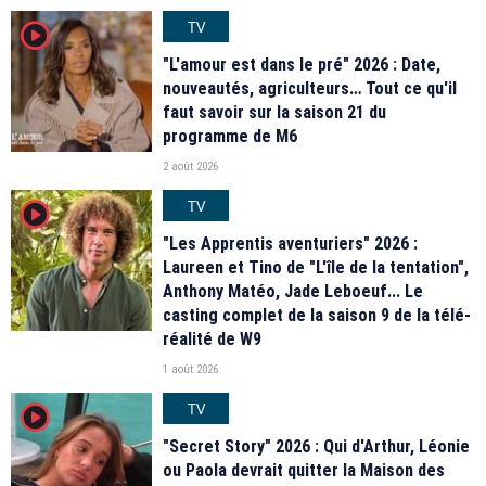
TV
player2
"L'amour est dans le pré" 2026 : Date,
nouveautés, agriculteurs… Tout ce qu'il
faut savoir sur la saison 21 du
programme de M6
2 août 2026
TV
player2
"Les Apprentis aventuriers" 2026 :
Laureen et Tino de "L'île de la tentation",
Anthony Matéo, Jade Leboeuf... Le
casting complet de la saison 9 de la télé-
réalité de W9
1 août 2026
TV
player2
"Secret Story" 2026 : Qui d'Arthur, Léonie
ou Paola devrait quitter la Maison des