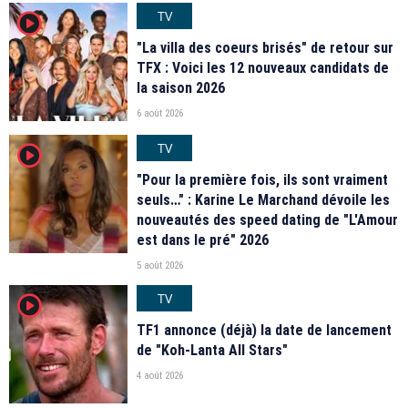
TV
player2
"La villa des coeurs brisés" de retour sur
TFX : Voici les 12 nouveaux candidats de
la saison 2026
6 août 2026
TV
player2
"Pour la première fois, ils sont vraiment
seuls…" : Karine Le Marchand dévoile les
nouveautés des speed dating de "L'Amour
est dans le pré" 2026
5 août 2026
TV
player2
TF1 annonce (déjà) la date de lancement
de "Koh-Lanta All Stars"
4 août 2026