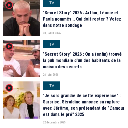
TV
player2
"Secret Story" 2026 : Arthur, Léonie et
Paola nommés... Qui doit rester ? Votez
dans notre sondage
28 juillet 2026
TV
player2
"Secret Story" 2026 : On a (enfin) trouvé
la pub mondiale d'un des habitants de la
maison des secrets
26 juin 2026
TV
player2
"Je sors grandie de cette expérience" :
Surprise, Géraldine annonce sa rupture
avec Jérôme, son prétendant de "L'amour
est dans le pré" 2025
22 décembre 2025