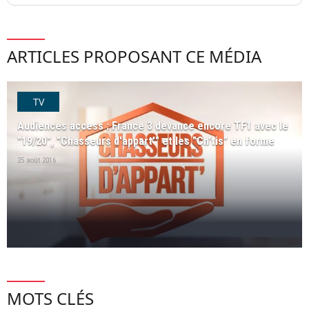
ARTICLES PROPOSANT CE MÉDIA
TV
Audiences access : France 3 devance encore TF1 avec le
"19/20", "Chasseurs d'appart'" et les "Ch'tis" en forme
25 août 2016
MOTS CLÉS