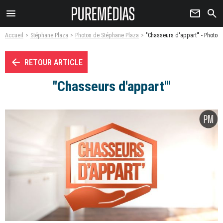
menu
newsletter
search
Accueil
Stéphane Plaza
Photos de Stéphane Plaza
"Chasseurs d'appart'" - Photo
arrow_left
RETOUR ARTICLE
"Chasseurs d'appart'"