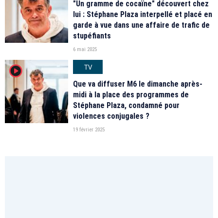
"Un gramme de cocaïne" découvert chez
lui : Stéphane Plaza interpellé et placé en
garde à vue dans une affaire de trafic de
stupéfiants
6 mai 2025
TV
player2
Que va diffuser M6 le dimanche après-
midi à la place des programmes de
Stéphane Plaza, condamné pour
violences conjugales ?
19 février 2025