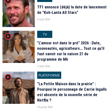
player2
TF1 annonce (déjà) la date de lancement
de "Koh-Lanta All Stars"
4 août 2026
TV
player2
"L'amour est dans le pré" 2026 : Date,
nouveautés, agriculteurs… Tout ce qu'il
faut savoir sur la saison 21 du
programme de M6
2 août 2026
PLATEFORME
player2
"La Petite Maison dans la prairie" :
Pourquoi le personnage de Carrie Ingalls
est absente de la nouvelle série de
Netflix ?
10 juillet 2026