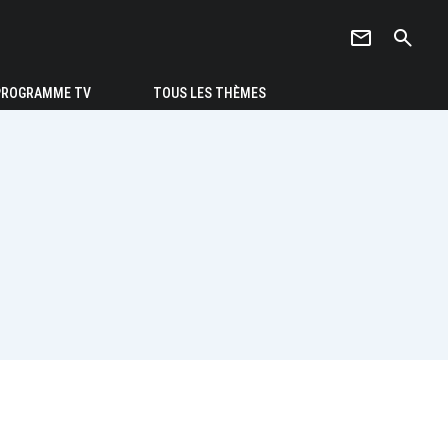
newsletter
search
PROGRAMME TV
TOUS LES THÈMES