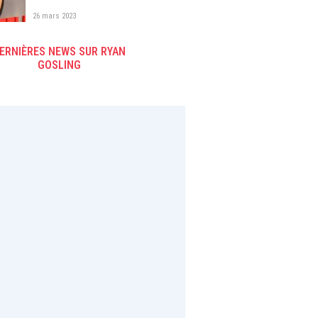
Bone" du top 1 de la
26 mars 2023
plateforme
ERNIÈRES NEWS SUR RYAN
GOSLING