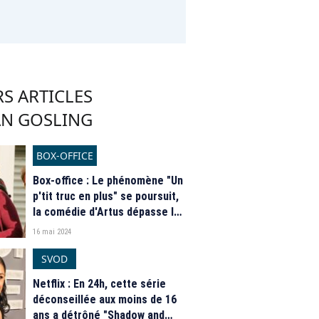
S ARTICLES
AN GOSLING
BOX-OFFICE
Box-office : Le phénomène "Un
p'tit truc en plus" se poursuit,
la comédie d'Artus dépasse les
2 millions d'entrées en France
16 mai 2024
SVOD
Netflix : En 24h, cette série
déconseillée aux moins de 16
ans a détrôné "Shadow and