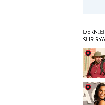
DERNIER
SUR RY
player2
player2