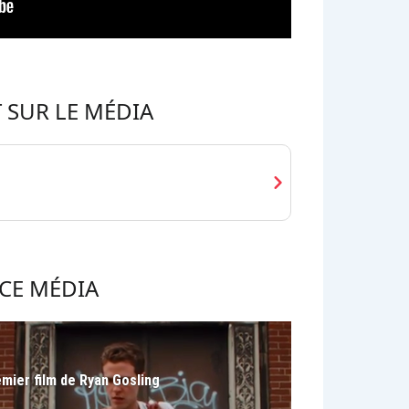
 SUR LE MÉDIA
chevron_right
CE MÉDIA
emier film de Ryan Gosling