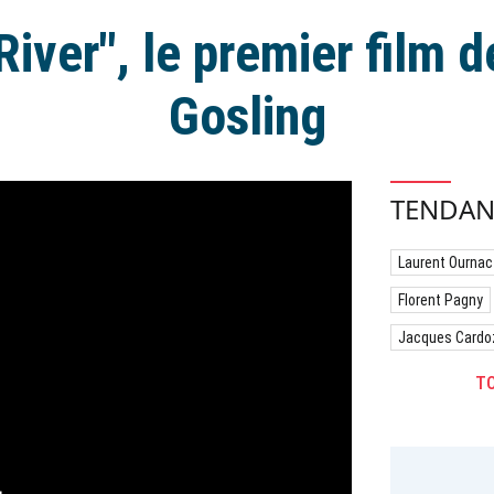
River", le premier film 
Gosling
TENDAN
Laurent Ournac
Florent Pagny
Jacques Cardo
TO