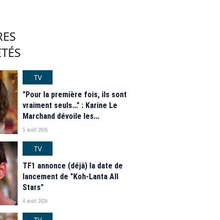
RES
ITÉS
TV
"Pour la première fois, ils sont
vraiment seuls…" : Karine Le
Marchand dévoile les
nouveautés des speed dating
5 août 2026
de "L'Amour est dans le pré"
2026
TV
TF1 annonce (déjà) la date de
lancement de "Koh-Lanta All
Stars"
4 août 2026
TV