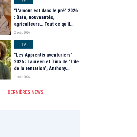
"L'amour est dans le pré" 2026
: Date, nouveautés,
agriculteurs… Tout ce qu'il
faut savoir sur la saison 21 du
2 août 2026
programme de M6
TV
"Les Apprentis aventuriers"
2026 : Laureen et Tino de "L'île
de la tentation", Anthony
Matéo, Jade Leboeuf... Le
1 août 2026
casting complet de la saison 9
de la télé-réalité de W9
DERNIÈRES NEWS