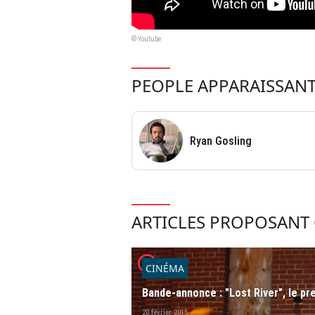
© Youtube
PEOPLE APPARAISSANT
Ryan Gosling
ARTICLES PROPOSANT 
player2
CINÉMA
Bande-annonce : "Lost River", le pr
20 février 2015