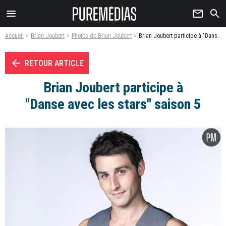
menu
newsletter
search
Accueil
Brian Joubert
Photos de Brian Joubert
Brian Joubert participe à "Danse avec les stars" saison 5 - Photo
arrow_left
RETOUR ARTICLE
Brian Joubert participe à
"Danse avec les stars" saison 5