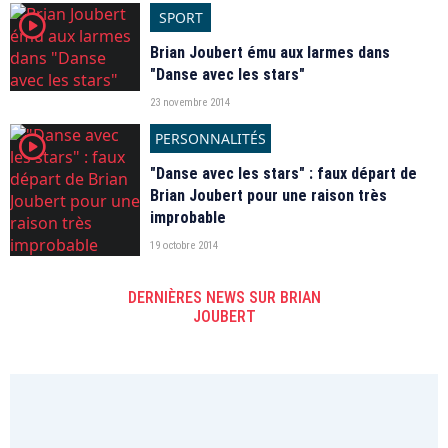
SPORT
player2
Brian Joubert ému aux larmes dans
"Danse avec les stars"
23 novembre 2014
PERSONNALITÉS
player2
"Danse avec les stars" : faux départ de
Brian Joubert pour une raison très
improbable
19 octobre 2014
DERNIÈRES NEWS SUR BRIAN
JOUBERT