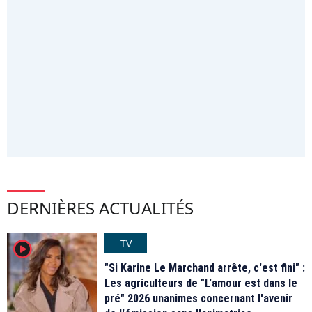
DERNIÈRES ACTUALITÉS
TV
player2
"Si Karine Le Marchand arrête, c'est fini" :
Les agriculteurs de "L'amour est dans le
pré" 2026 unanimes concernant l'avenir