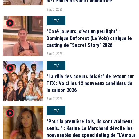
de l'émission sans l'animatrice
9 août 2026
TV
player2
"Coté joueurs, c’est un peu light" :
Dominique Duforest (La Voix) critique le
casting de "Secret Story" 2026
6 août 2026
TV
player2
"La villa des coeurs brisés" de retour sur
TFX : Voici les 12 nouveaux candidats de
la saison 2026
6 août 2026
TV
player2
"Pour la première fois, ils sont vraiment
seuls…" : Karine Le Marchand dévoile les
nouveautés des speed dating de "L'Amour