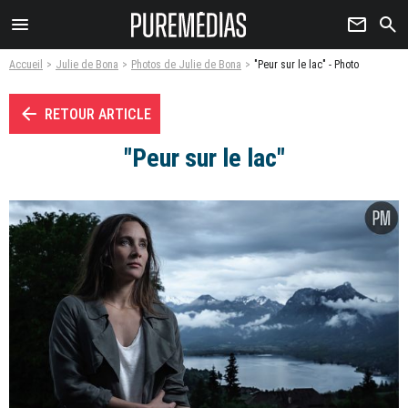
menu
newsletter
search
Accueil
Julie de Bona
Photos de Julie de Bona
"Peur sur le lac" - Photo
arrow_left
RETOUR ARTICLE
"Peur sur le lac"