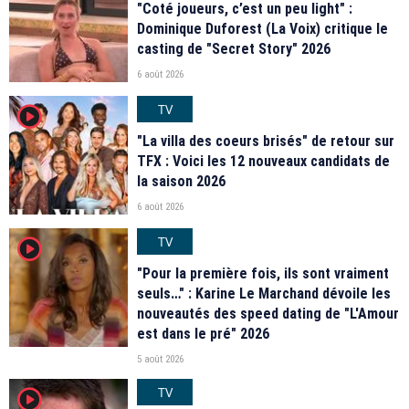
"Coté joueurs, c’est un peu light" :
Dominique Duforest (La Voix) critique le
casting de "Secret Story" 2026
6 août 2026
TV
player2
"La villa des coeurs brisés" de retour sur
TFX : Voici les 12 nouveaux candidats de
la saison 2026
6 août 2026
TV
player2
"Pour la première fois, ils sont vraiment
seuls…" : Karine Le Marchand dévoile les
nouveautés des speed dating de "L'Amour
est dans le pré" 2026
5 août 2026
TV
player2