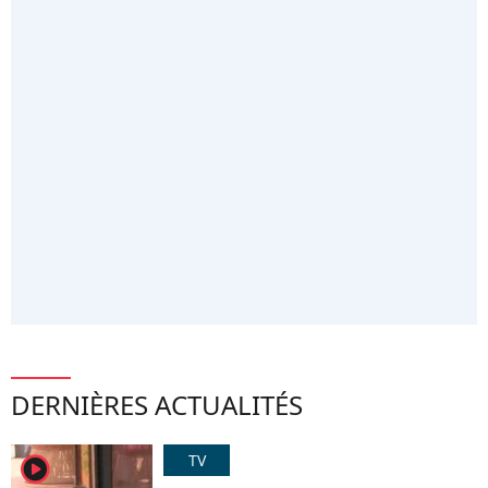
DERNIÈRES ACTUALITÉS
TV
player2