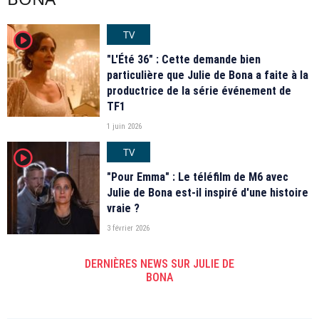
TV
player2
"L'Été 36" : Cette demande bien
particulière que Julie de Bona a faite à la
productrice de la série événement de
TF1
1 juin 2026
TV
player2
"Pour Emma" : Le téléfilm de M6 avec
Julie de Bona est-il inspiré d'une histoire
vraie ?
3 février 2026
DERNIÈRES NEWS SUR JULIE DE
BONA