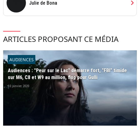
chevron_right
Julie de Bona
ARTICLES PROPOSANT CE MÉDIA
AUDIENCES
Audiences : "Peur sur le Lac" démarre fort, "FBI" timide
sur M6, C8 et W9 au million, flop pour Gulli
10 janvier 2020