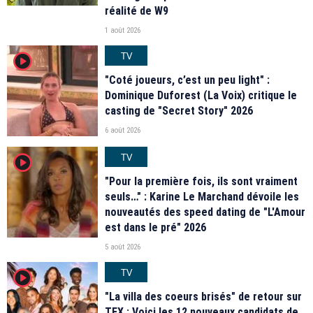
réalité de W9
1 août 2026
TV
player2
"Coté joueurs, c’est un peu light" :
Dominique Duforest (La Voix) critique le
casting de "Secret Story" 2026
6 août 2026
TV
player2
"Pour la première fois, ils sont vraiment
seuls…" : Karine Le Marchand dévoile les
nouveautés des speed dating de "L'Amour
est dans le pré" 2026
5 août 2026
TV
player2
"La villa des coeurs brisés" de retour sur
TFX : Voici les 12 nouveaux candidats de