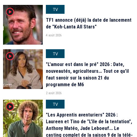
TV
player2
TF1 annonce (déjà) la date de lancement
de "Koh-Lanta All Stars"
4 août 2026
TV
player2
"L'amour est dans le pré" 2026 : Date,
nouveautés, agriculteurs… Tout ce qu'il
faut savoir sur la saison 21 du
programme de M6
2 août 2026
TV
player2
"Les Apprentis aventuriers" 2026 :
Laureen et Tino de "L'île de la tentation",
Anthony Matéo, Jade Leboeuf... Le
casting complet de la saison 9 de la télé-