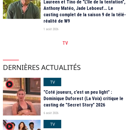
Laureen et Tino de "L'île de la tentation",
Anthony Matéo, Jade Leboeuf... Le
casting complet de la saison 9 de la télé-
réalité de W9
1 août 2026
TV
DERNIÈRES ACTUALITÉS
TV
player2
"Coté joueurs, c’est un peu light" :
Dominique Duforest (La Voix) critique le
casting de "Secret Story" 2026
6 août 2026
TV
player2