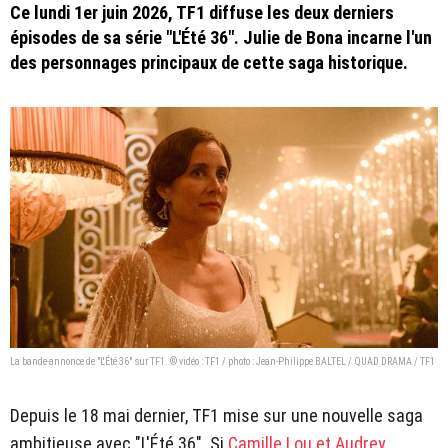
Ce lundi 1er juin 2026, TF1 diffuse les deux derniers
épisodes de sa série "L'Été 36". Julie de Bona incarne l'un
des personnages principaux de cette saga historique.
La bande-annonce de "L'Été 36" sur TF1. © vidéo : TF1 / photo : Jean-Philippe BALTEL / QUAD DRAMA / TF1
Depuis le 18 mai dernier, TF1 mise sur une nouvelle saga
ambitieuse avec "L'Été 36". Si
Camille Lou et Audrey