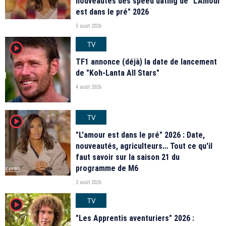
nouveautés des speed dating de "L'Amour
est dans le pré" 2026
5 août 2026
TV
player2
TF1 annonce (déjà) la date de lancement
de "Koh-Lanta All Stars"
4 août 2026
TV
player2
"L'amour est dans le pré" 2026 : Date,
nouveautés, agriculteurs… Tout ce qu'il
faut savoir sur la saison 21 du
programme de M6
2 août 2026
TV
player2
"Les Apprentis aventuriers" 2026 :