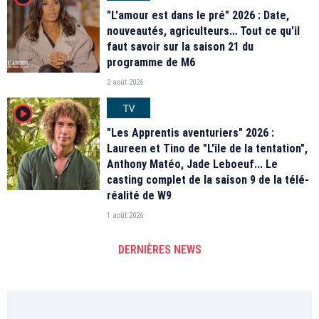
"L'amour est dans le pré" 2026 : Date,
nouveautés, agriculteurs… Tout ce qu'il
faut savoir sur la saison 21 du
programme de M6
2 août 2026
TV
player2
"Les Apprentis aventuriers" 2026 :
Laureen et Tino de "L'île de la tentation",
Anthony Matéo, Jade Leboeuf... Le
casting complet de la saison 9 de la télé-
réalité de W9
1 août 2026
DERNIÈRES NEWS