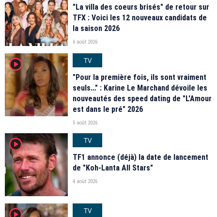
"La villa des coeurs brisés" de retour sur
TFX : Voici les 12 nouveaux candidats de
la saison 2026
6 août 2026
TV
player2
"Pour la première fois, ils sont vraiment
seuls…" : Karine Le Marchand dévoile les
nouveautés des speed dating de "L'Amour
est dans le pré" 2026
5 août 2026
TV
player2
TF1 annonce (déjà) la date de lancement
de "Koh-Lanta All Stars"
4 août 2026
TV
player2