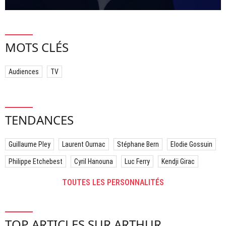
MOTS CLÉS
Audiences
TV
TENDANCES
Guillaume Pley
Laurent Ournac
Stéphane Bern
Elodie Gossuin
Philippe Etchebest
Cyril Hanouna
Luc Ferry
Kendji Girac
TOUTES LES PERSONNALITÉS
TOP ARTICLES SUR ARTHUR