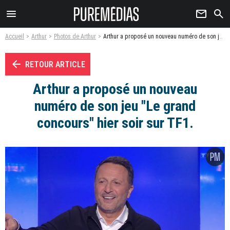
menu
newsletter
search
Accueil
Arthur
Photos de Arthur
Arthur a proposé un nouveau numéro de son jeu "Le grand concours" hier soir sur TF1. - Photo
arrow_left
RETOUR ARTICLE
Arthur a proposé un nouveau
numéro de son jeu "Le grand
concours" hier soir sur TF1.