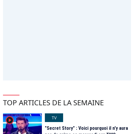
TOP ARTICLES DE LA SEMAINE
TV
player2
"Secret Story" : Voici pourquoi il n'y aura