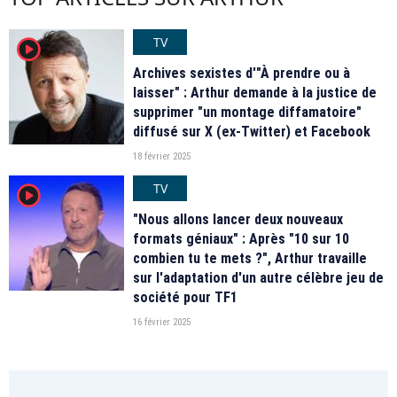
TV
player2
Archives sexistes d'"À prendre ou à
laisser" : Arthur demande à la justice de
supprimer "un montage diffamatoire"
diffusé sur X (ex-Twitter) et Facebook
18 février 2025
TV
player2
"Nous allons lancer deux nouveaux
formats géniaux" : Après "10 sur 10
combien tu te mets ?", Arthur travaille
sur l'adaptation d'un autre célèbre jeu de
société pour TF1
16 février 2025