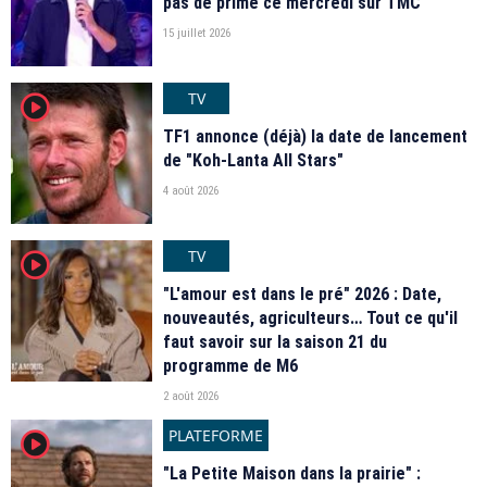
pas de prime ce mercredi sur TMC
15 juillet 2026
TV
player2
TF1 annonce (déjà) la date de lancement
de "Koh-Lanta All Stars"
4 août 2026
TV
player2
"L'amour est dans le pré" 2026 : Date,
nouveautés, agriculteurs… Tout ce qu'il
faut savoir sur la saison 21 du
programme de M6
2 août 2026
PLATEFORME
player2
"La Petite Maison dans la prairie" :