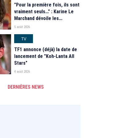
"Pour la première fois, ils sont
vraiment seuls…" : Karine Le
Marchand dévoile les
nouveautés des speed dating
5 août 2026
de "L'Amour est dans le pré"
2026
TV
TF1 annonce (déjà) la date de
lancement de "Koh-Lanta All
Stars"
4 août 2026
DERNIÈRES NEWS