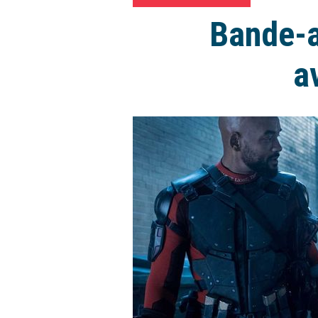
Bande-a
a