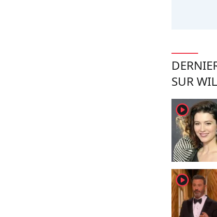
DERNIER
SUR WIL
player2
player2