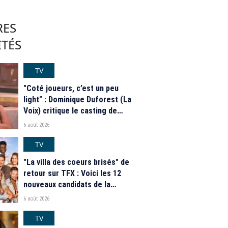
RES
ITÉS
TV
"Coté joueurs, c’est un peu
light" : Dominique Duforest (La
Voix) critique le casting de
"Secret Story" 2026
6 août 2026
TV
"La villa des coeurs brisés" de
retour sur TFX : Voici les 12
nouveaux candidats de la
saison 2026
6 août 2026
TV