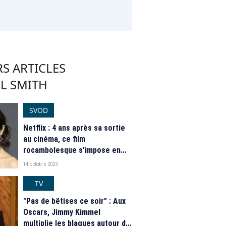
S ARTICLES
L SMITH
SVOD
Netflix : 4 ans après sa sortie
au cinéma, ce film
rocambolesque s'impose en
tête du top en France
14 octobre 2023
TV
"Pas de bêtises ce soir" : Aux
Oscars, Jimmy Kimmel
multiplie les blagues autour de