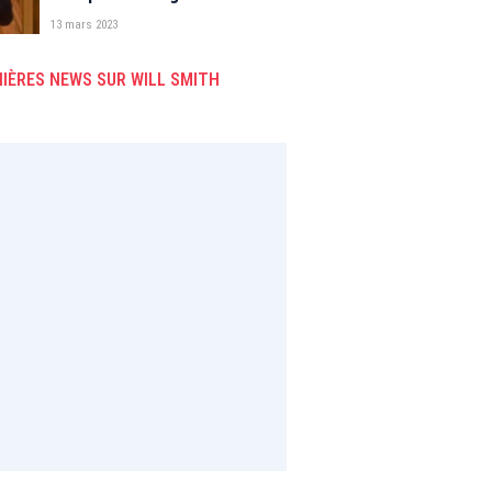
la gifle de Will Smith à Chris
13 mars 2023
Rock
IÈRES NEWS SUR WILL SMITH