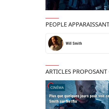
PEOPLE APPARAISSANT
Will Smith
ARTICLES PROPOSANT 
player2
CINÉMA
Plus que quelques jours pour voir c
Smith sur Netflix
30 juillet 2022