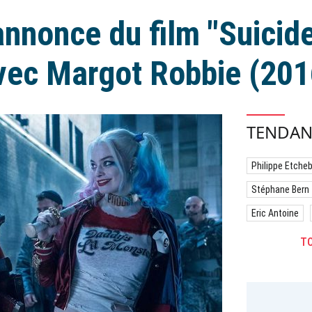
nnonce du film "Suicid
vec Margot Robbie (201
TENDAN
Philippe Etche
Stéphane Bern
Eric Antoine
TO