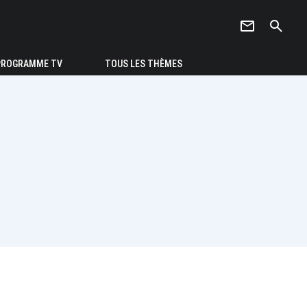
newsletter
search
PROGRAMME TV
TOUS LES THÈMES