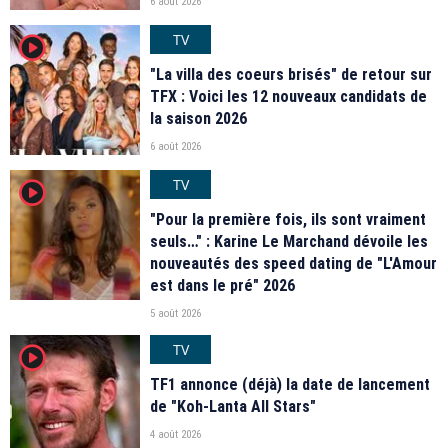
6 août 2026
TV
player2
"La villa des coeurs brisés" de retour sur
TFX : Voici les 12 nouveaux candidats de
la saison 2026
6 août 2026
TV
player2
"Pour la première fois, ils sont vraiment
seuls…" : Karine Le Marchand dévoile les
nouveautés des speed dating de "L'Amour
est dans le pré" 2026
5 août 2026
TV
player2
TF1 annonce (déjà) la date de lancement
de "Koh-Lanta All Stars"
4 août 2026