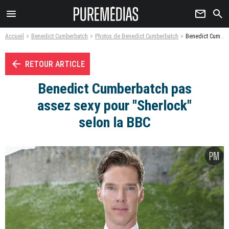
menu
newsletter
search
Accueil
Benedict Cumberbatch
Photos de Benedict Cumberbatch
Benedict Cumberbatch pas assez sexy pour "Sherlock" selon la BBC - Photo
arrow_left
RETOUR ARTICLE
Benedict Cumberbatch pas
assez sexy pour "Sherlock"
selon la BBC