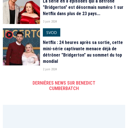
La série en 8 épisodes qui a détrôné
"Bridgerton" est désormais numéro 1 sur
Netflix dans plus de 23 pays...
3 juin 2024
SVOD
player2
Netflix : 24 heures après sa sortie, cette
mini-série captivante menace déjà de
détrôner "Bridgerton" au sommet du top
mondial
2 juin 2024
DERNIÈRES NEWS SUR BENEDICT
CUMBERBATCH