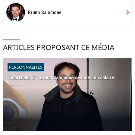
chevron_right
Bruno Salomone
ARTICLES PROPOSANT CE MÉDIA
PERSONNALITÉS
"Sharknado 3" : Bruno Salomone dévoile son salaire
1 avril 2015