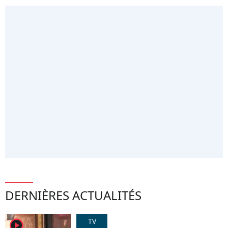
DERNIÈRES ACTUALITÉS
TV
player2