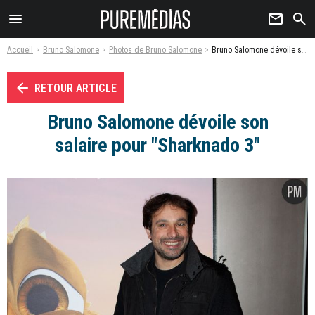
menu
newsletter
search
Accueil
Bruno Salomone
Photos de Bruno Salomone
Bruno Salomone dévoile son salaire pour "Sharknado 3" - Photo
arrow_left
RETOUR ARTICLE
Bruno Salomone dévoile son
salaire pour "Sharknado 3"