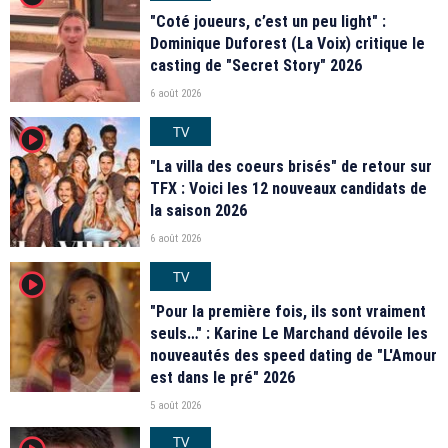
"Coté joueurs, c’est un peu light" :
Dominique Duforest (La Voix) critique le
casting de "Secret Story" 2026
6 août 2026
TV
player2
"La villa des coeurs brisés" de retour sur
TFX : Voici les 12 nouveaux candidats de
la saison 2026
6 août 2026
TV
player2
"Pour la première fois, ils sont vraiment
seuls…" : Karine Le Marchand dévoile les
nouveautés des speed dating de "L'Amour
est dans le pré" 2026
5 août 2026
TV