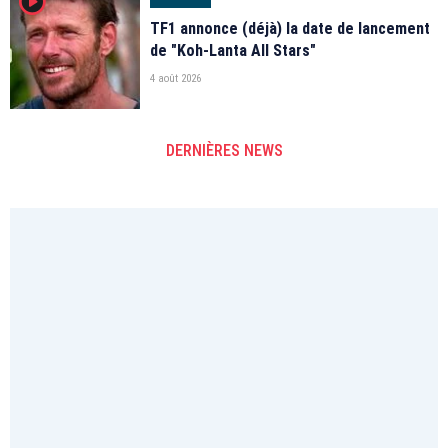
player2
TF1 annonce (déjà) la date de lancement
de "Koh-Lanta All Stars"
4 août 2026
DERNIÈRES NEWS