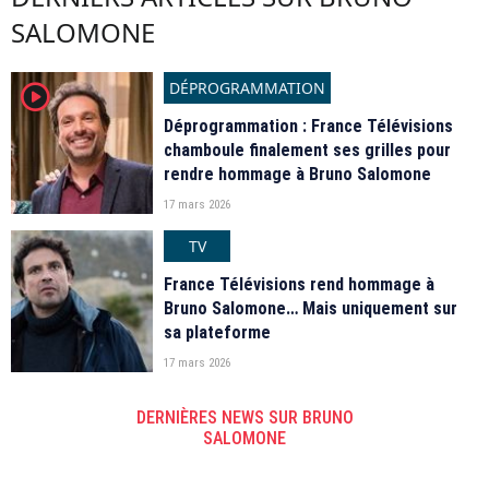
SALOMONE
DÉPROGRAMMATION
player2
Déprogrammation : France Télévisions
chamboule finalement ses grilles pour
rendre hommage à Bruno Salomone
17 mars 2026
TV
France Télévisions rend hommage à
Bruno Salomone… Mais uniquement sur
sa plateforme
17 mars 2026
DERNIÈRES NEWS SUR BRUNO
SALOMONE