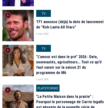
TV
player2
TF1 annonce (déjà) la date de lancement
de "Koh-Lanta All Stars"
4 août 2026
TV
player2
"L'amour est dans le pré" 2026 : Date,
nouveautés, agriculteurs… Tout ce qu'il
faut savoir sur la saison 21 du
programme de M6
2 août 2026
PLATEFORME
player2
"La Petite Maison dans la prairie" :
Pourquoi le personnage de Carrie Ingalls
est absente de la nouvelle série de