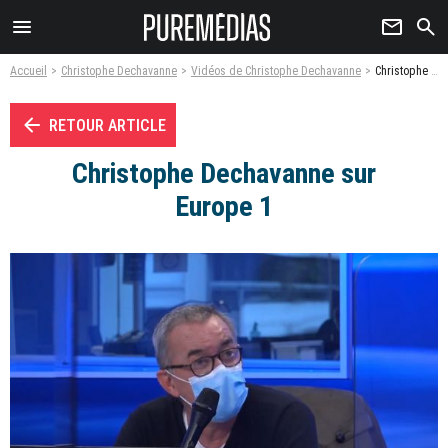
menu
newsletter
search
Accueil
Christophe Dechavanne
Vidéos de Christophe Dechavanne
Christophe Dechavanne sur Europe 1 - Vidéo
arrow_left
RETOUR ARTICLE
Christophe Dechavanne sur
Europe 1