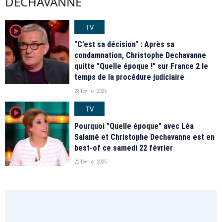
DECHAVANNE
TV
player2
"C’est sa décision" : Après sa
condamnation, Christophe Dechavanne
quitte "Quelle époque !" sur France 2 le
temps de la procédure judiciaire
28 février 2025
TV
player2
Pourquoi "Quelle époque" avec Léa
Salamé et Christophe Dechavanne est en
best-of ce samedi 22 février
22 février 2025