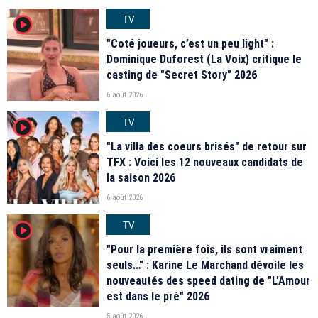
TV
player2
"Coté joueurs, c’est un peu light" :
Dominique Duforest (La Voix) critique le
casting de "Secret Story" 2026
6 août 2026
TV
player2
"La villa des coeurs brisés" de retour sur
TFX : Voici les 12 nouveaux candidats de
la saison 2026
6 août 2026
TV
player2
"Pour la première fois, ils sont vraiment
seuls…" : Karine Le Marchand dévoile les
nouveautés des speed dating de "L'Amour
est dans le pré" 2026
5 août 2026