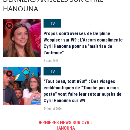
HANOUNA
TV
player2
Propos controversés de Delphine
Wespiser sur W9 : L’Arcom complimente
Cyril Hanouna pour sa "maîtrise de
l’antenne"
6 août 2026
TV
player2
"Tout beau, tout n9uf" : Des visages
emblématiques de "Touche pas à mon
poste" vont faire leur retour auprès de
Cyril Hanouna sur W9
24 juillet 2026
DERNIÈRES NEWS SUR CYRIL
HANOUNA