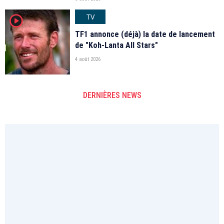
TV
player2
TF1 annonce (déjà) la date de lancement
de "Koh-Lanta All Stars"
4 août 2026
DERNIÈRES NEWS