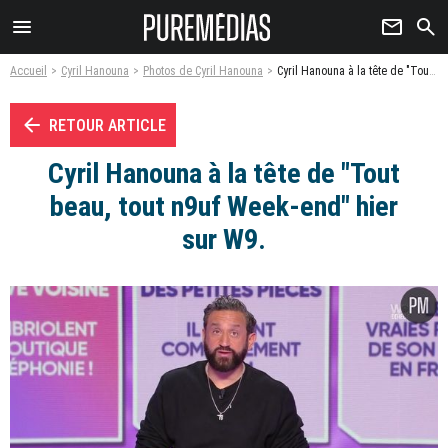
menu
newsletter
search
Accueil
Cyril Hanouna
Photos de Cyril Hanouna
Cyril Hanouna à la tête de "Tout beau, tout n9uf Week-end" hier sur W9. - Photo
arrow_left
RETOUR ARTICLE
Cyril Hanouna à la tête de "Tout
beau, tout n9uf Week-end" hier
sur W9.