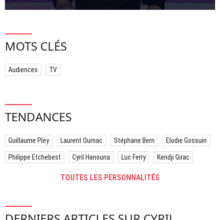
MOTS CLÉS
Audiences
TV
TENDANCES
Guillaume Pley
Laurent Ournac
Stéphane Bern
Elodie Gossuin
Philippe Etchebest
Cyril Hanouna
Luc Ferry
Kendji Girac
TOUTES LES PERSONNALITÉS
DERNIERS ARTICLES SUR CYRIL