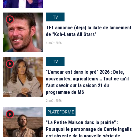
TV
player2
TF1 annonce (déjà) la date de lancement
de "Koh-Lanta All Stars"
4 août 2026
TV
player2
"L'amour est dans le pré" 2026 : Date,
nouveautés, agriculteurs… Tout ce qu'il
faut savoir sur la saison 21 du
programme de M6
2 août 2026
PLATEFORME
player2
"La Petite Maison dans la prairie" :
Pourquoi le personnage de Carrie Ingalls
est absente de la nouvelle série de