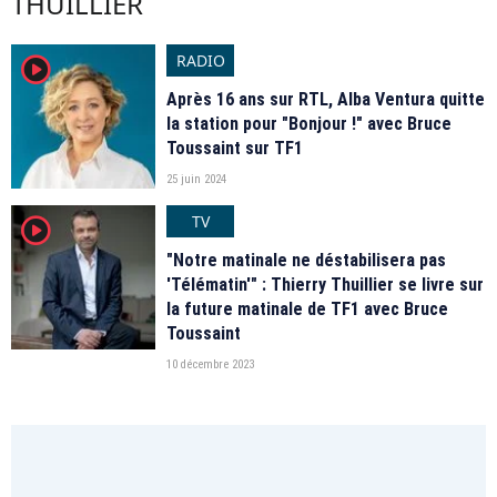
THUILLIER
RADIO
player2
Après 16 ans sur RTL, Alba Ventura quitte
la station pour "Bonjour !" avec Bruce
Toussaint sur TF1
25 juin 2024
TV
player2
"Notre matinale ne déstabilisera pas
'Télématin'" : Thierry Thuillier se livre sur
la future matinale de TF1 avec Bruce
Toussaint
10 décembre 2023