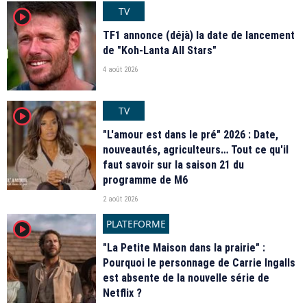
TV
player2
TF1 annonce (déjà) la date de lancement
de "Koh-Lanta All Stars"
4 août 2026
TV
player2
"L'amour est dans le pré" 2026 : Date,
nouveautés, agriculteurs… Tout ce qu'il
faut savoir sur la saison 21 du
programme de M6
2 août 2026
PLATEFORME
player2
"La Petite Maison dans la prairie" :
Pourquoi le personnage de Carrie Ingalls
est absente de la nouvelle série de
Netflix ?