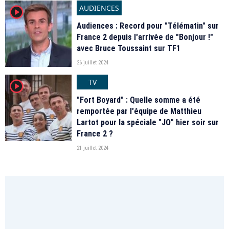
AUDIENCES
player2
Audiences : Record pour "Télématin" sur
France 2 depuis l'arrivée de "Bonjour !"
avec Bruce Toussaint sur TF1
26 juillet 2024
TV
player2
"Fort Boyard" : Quelle somme a été
remportée par l'équipe de Matthieu
Lartot pour la spéciale "JO" hier soir sur
France 2 ?
21 juillet 2024