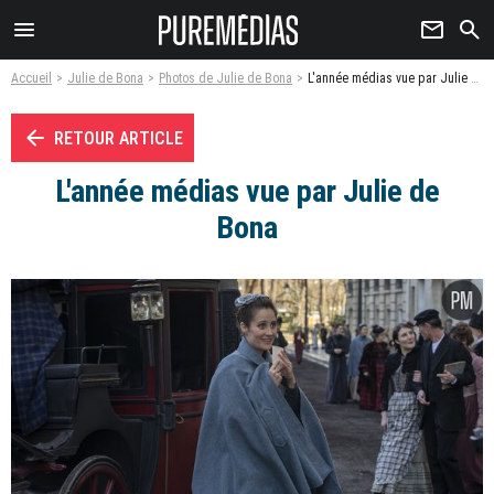
menu
newsletter
search
Accueil
Julie de Bona
Photos de Julie de Bona
L'année médias vue par Julie de Bona - Photo
arrow_left
RETOUR ARTICLE
L'année médias vue par Julie de
Bona