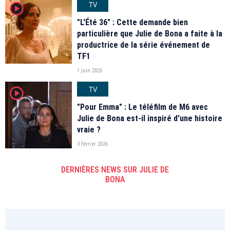
TV
player2
"L'Été 36" : Cette demande bien
particulière que Julie de Bona a faite à la
productrice de la série événement de
TF1
1 juin 2026
TV
player2
"Pour Emma" : Le téléfilm de M6 avec
Julie de Bona est-il inspiré d'une histoire
vraie ?
3 février 2026
DERNIÈRES NEWS SUR JULIE DE
BONA