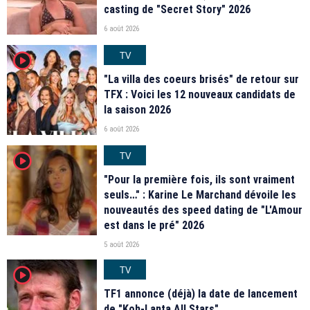
casting de "Secret Story" 2026
6 août 2026
TV
player2
"La villa des coeurs brisés" de retour sur
TFX : Voici les 12 nouveaux candidats de
la saison 2026
6 août 2026
TV
player2
"Pour la première fois, ils sont vraiment
seuls…" : Karine Le Marchand dévoile les
nouveautés des speed dating de "L'Amour
est dans le pré" 2026
5 août 2026
TV
player2
TF1 annonce (déjà) la date de lancement
de "Koh-Lanta All Stars"