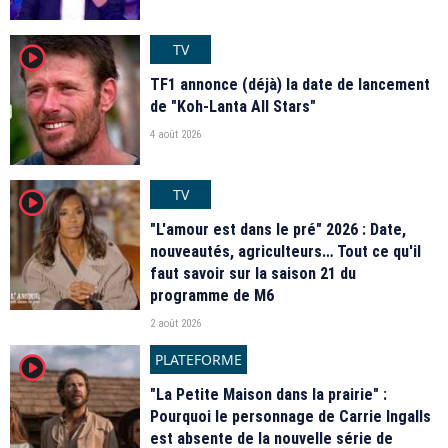
TV
player2
TF1 annonce (déjà) la date de lancement
de "Koh-Lanta All Stars"
4 août 2026
TV
player2
"L'amour est dans le pré" 2026 : Date,
nouveautés, agriculteurs… Tout ce qu'il
faut savoir sur la saison 21 du
programme de M6
2 août 2026
PLATEFORME
player2
"La Petite Maison dans la prairie" :
Pourquoi le personnage de Carrie Ingalls
est absente de la nouvelle série de