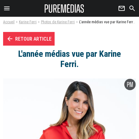
menu
newsletter
search
Accueil
Karine Ferri
Photos de Karine Ferri
L'année médias vue par Karine Ferri. - Photo
arrow_left
RETOUR ARTICLE
L'année médias vue par Karine
Ferri.