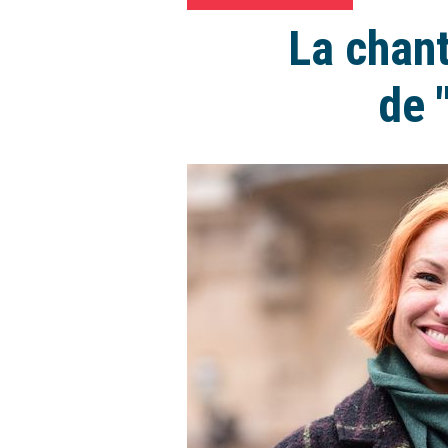
La chant
de 