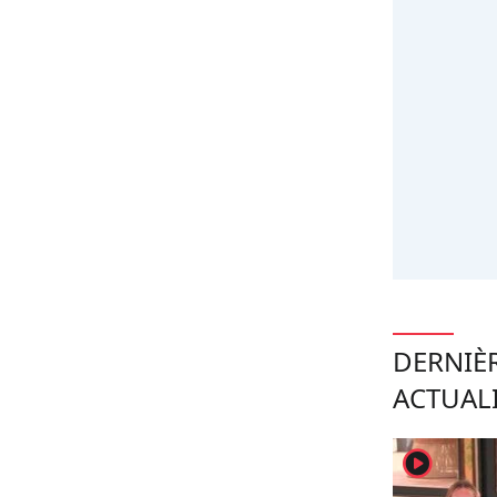
DERNIÈ
ACTUAL
player2