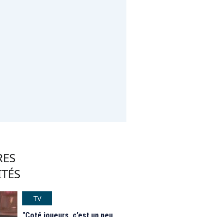
RES
ITÉS
TV
"Coté joueurs, c’est un peu