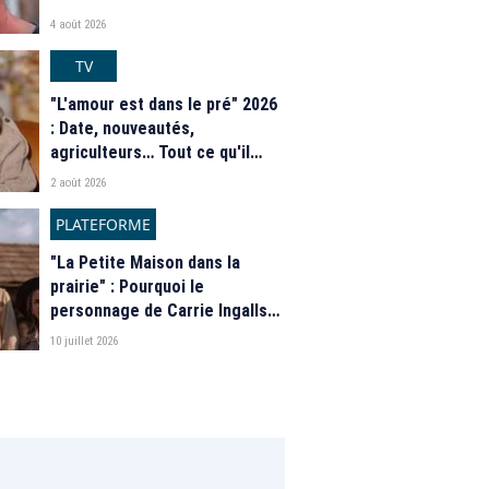
4 août 2026
TV
"L'amour est dans le pré" 2026
: Date, nouveautés,
agriculteurs… Tout ce qu'il
faut savoir sur la saison 21 du
2 août 2026
programme de M6
PLATEFORME
"La Petite Maison dans la
prairie" : Pourquoi le
personnage de Carrie Ingalls
est absente de la nouvelle
10 juillet 2026
série de Netflix ?