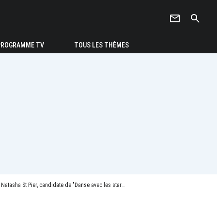
newsletter
search
PROGRAMME TV
TOUS LES THÈMES
asha St Pier, candidate de "Danse avec les stars" 2024 - Photo