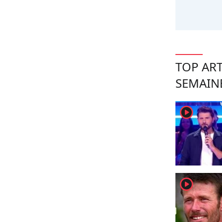
TOP ART
SEMAIN
player2
player2