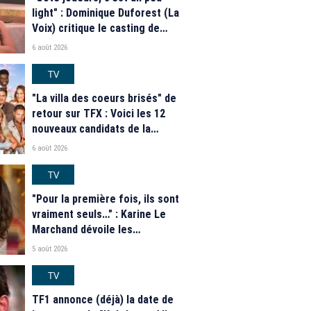
light" : Dominique Duforest (La
Voix) critique le casting de
"Secret Story" 2026
6 août 2026
TV
"La villa des coeurs brisés" de
retour sur TFX : Voici les 12
nouveaux candidats de la
saison 2026
6 août 2026
TV
"Pour la première fois, ils sont
vraiment seuls…" : Karine Le
Marchand dévoile les
nouveautés des speed dating
5 août 2026
de "L'Amour est dans le pré"
2026
TV
TF1 annonce (déjà) la date de