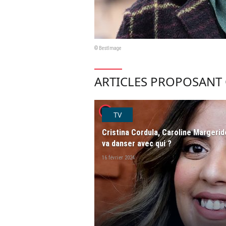
© BestImage
ARTICLES PROPOSANT 
player2
TV
Cristina Cordula, Caroline Margerido
va danser avec qui ?
16 février 2024