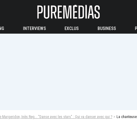
NG
INTERVIEWS
EXCLUS
BUSINESS
ne Margeridon, Inès Reg... "Danse avec les stars" : Qui va danser avec qui ?
La chanteuse Nat