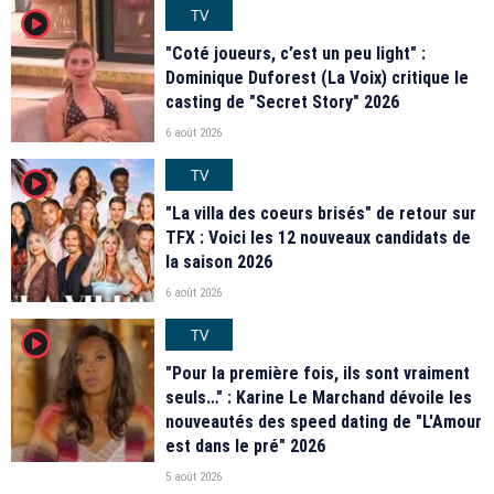
TV
player2
"Coté joueurs, c’est un peu light" :
Dominique Duforest (La Voix) critique le
casting de "Secret Story" 2026
6 août 2026
TV
player2
"La villa des coeurs brisés" de retour sur
TFX : Voici les 12 nouveaux candidats de
la saison 2026
6 août 2026
TV
player2
"Pour la première fois, ils sont vraiment
seuls…" : Karine Le Marchand dévoile les
nouveautés des speed dating de "L'Amour
est dans le pré" 2026
5 août 2026