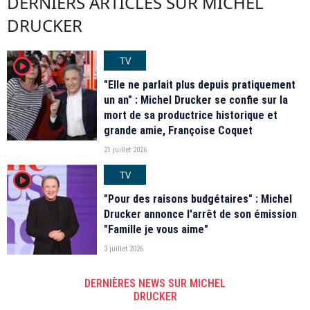
DERNIERS ARTICLES SUR MICHEL
DRUCKER
TV
player2
"Elle ne parlait plus depuis pratiquement
un an" : Michel Drucker se confie sur la
mort de sa productrice historique et
grande amie, Françoise Coquet
21 juillet 2026
TV
player2
"Pour des raisons budgétaires" : Michel
Drucker annonce l'arrêt de son émission
"Famille je vous aime"
3 juillet 2026
DERNIÈRES NEWS SUR MICHEL
DRUCKER