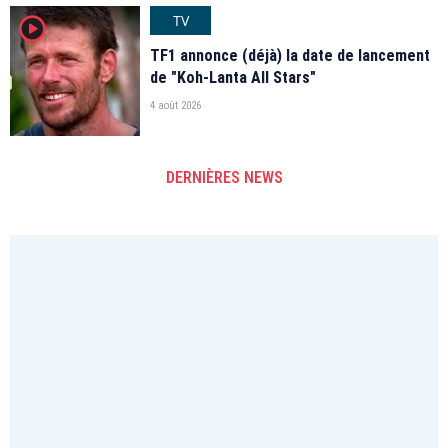
TV
player2
TF1 annonce (déjà) la date de lancement
de "Koh-Lanta All Stars"
4 août 2026
DERNIÈRES NEWS