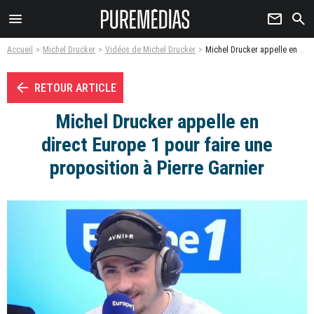
menu
newsletter
search
Accueil
Michel Drucker
Vidéos de Michel Drucker
Michel Drucker appelle en direct Europe 1 pour faire une proposition à Pierre Garnier - Vidéo
arrow_left
RETOUR ARTICLE
Michel Drucker appelle en
direct Europe 1 pour faire une
proposition à Pierre Garnier