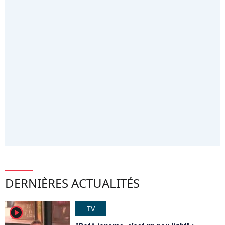
DERNIÈRES ACTUALITÉS
TV
player2