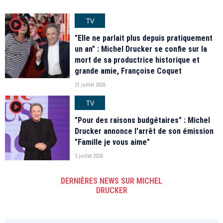
TV
player2
"Elle ne parlait plus depuis pratiquement
un an" : Michel Drucker se confie sur la
mort de sa productrice historique et
grande amie, Françoise Coquet
21 juillet 2026
TV
player2
"Pour des raisons budgétaires" : Michel
Drucker annonce l'arrêt de son émission
"Famille je vous aime"
3 juillet 2026
DERNIÈRES NEWS SUR MICHEL
DRUCKER