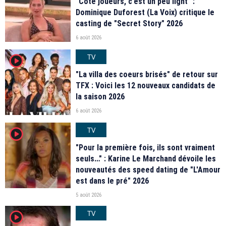
"Coté joueurs, c’est un peu light" :
Dominique Duforest (La Voix) critique le
casting de "Secret Story" 2026
6 août 2026
TV
player2
"La villa des coeurs brisés" de retour sur
TFX : Voici les 12 nouveaux candidats de
la saison 2026
6 août 2026
TV
player2
"Pour la première fois, ils sont vraiment
seuls…" : Karine Le Marchand dévoile les
nouveautés des speed dating de "L'Amour
est dans le pré" 2026
5 août 2026
TV
player2