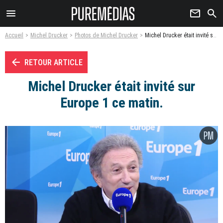
menu
newsletter
search
Accueil
Michel Drucker
Photos de Michel Drucker
Michel Drucker était invité sur Europe 1 ce matin. - Photo
arrow_left
RETOUR ARTICLE
Michel Drucker était invité sur
Europe 1 ce matin.