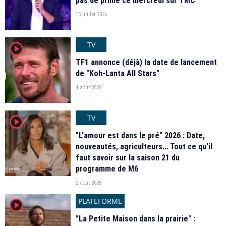
pas de prime ce mercredi sur TMC
15 juillet 2026
TV
player2
TF1 annonce (déjà) la date de lancement
de "Koh-Lanta All Stars"
4 août 2026
TV
player2
"L'amour est dans le pré" 2026 : Date,
nouveautés, agriculteurs… Tout ce qu'il
faut savoir sur la saison 21 du
programme de M6
2 août 2026
PLATEFORME
player2
"La Petite Maison dans la prairie" :