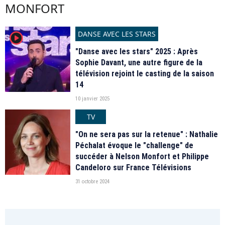
MONFORT
DANSE AVEC LES STARS
player2
"Danse avec les stars" 2025 : Après
Sophie Davant, une autre figure de la
télévision rejoint le casting de la saison
14
10 janvier 2025
TV
"On ne sera pas sur la retenue" : Nathalie
Péchalat évoque le "challenge" de
succéder à Nelson Monfort et Philippe
Candeloro sur France Télévisions
31 octobre 2024