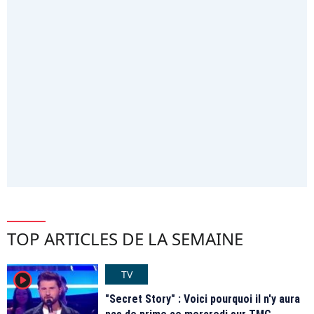
TOP ARTICLES DE LA SEMAINE
TV
player2
"Secret Story" : Voici pourquoi il n'y aura