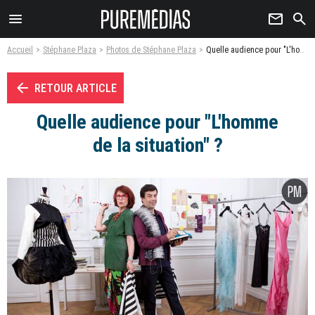
menu
newsletter
search
Accueil
Stéphane Plaza
Photos de Stéphane Plaza
Quelle audience pour "L'homme de la situation" ? - Photo
arrow_left
RETOUR ARTICLE
Quelle audience pour "L'homme
de la situation" ?