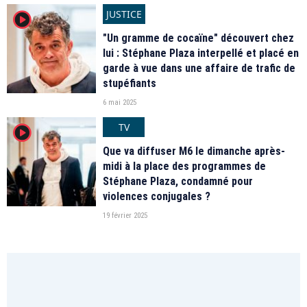
JUSTICE
player2
"Un gramme de cocaïne" découvert chez
lui : Stéphane Plaza interpellé et placé en
garde à vue dans une affaire de trafic de
stupéfiants
6 mai 2025
TV
player2
Que va diffuser M6 le dimanche après-
midi à la place des programmes de
Stéphane Plaza, condamné pour
violences conjugales ?
19 février 2025