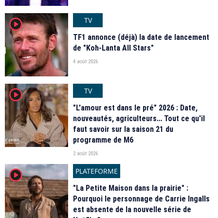
TV
player2
TF1 annonce (déjà) la date de lancement
de "Koh-Lanta All Stars"
4 août 2026
TV
player2
"L'amour est dans le pré" 2026 : Date,
nouveautés, agriculteurs… Tout ce qu'il
faut savoir sur la saison 21 du
programme de M6
2 août 2026
PLATEFORME
player2
"La Petite Maison dans la prairie" :
Pourquoi le personnage de Carrie Ingalls
est absente de la nouvelle série de