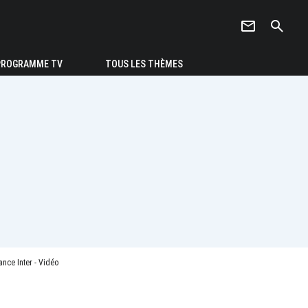
newsletter
search
PROGRAMME TV
TOUS LES THÈMES
nce Inter - Vidéo