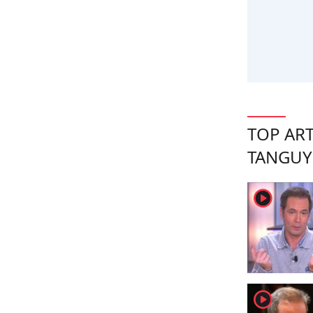
TOP ART
TANGUY
player2
player2