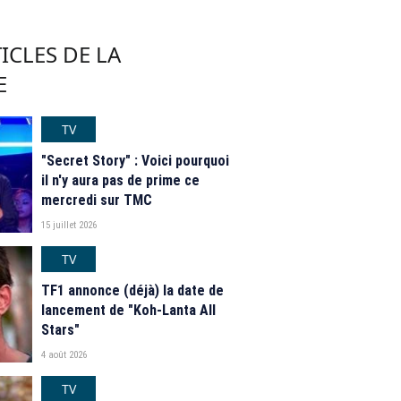
ICLES DE LA
E
TV
"Secret Story" : Voici pourquoi
il n'y aura pas de prime ce
mercredi sur TMC
15 juillet 2026
TV
TF1 annonce (déjà) la date de
lancement de "Koh-Lanta All
Stars"
4 août 2026
TV