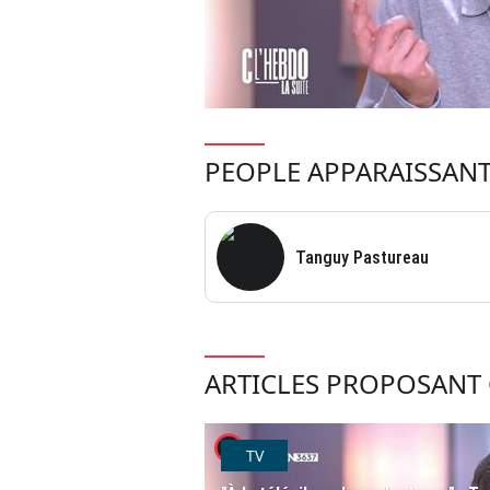
PEOPLE APPARAISSANT
Tanguy Pastureau
ARTICLES PROPOSANT 
player2
TV