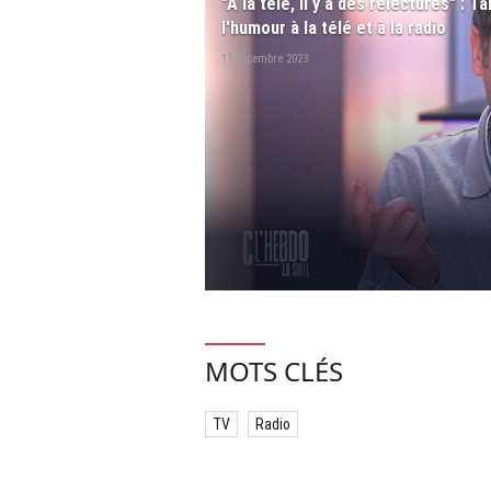
"À la télé, il y a des relectures" :
l'humour à la télé et à la radio
17 décembre 2023
MOTS CLÉS
TV
Radio