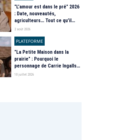
"L'amour est dans le pré" 2026
: Date, nouveautés,
agriculteurs… Tout ce qu'il
faut savoir sur la saison 21 du
2 août 2026
programme de M6
PLATEFORME
"La Petite Maison dans la
prairie" : Pourquoi le
personnage de Carrie Ingalls
est absente de la nouvelle
10 juillet 2026
série de Netflix ?