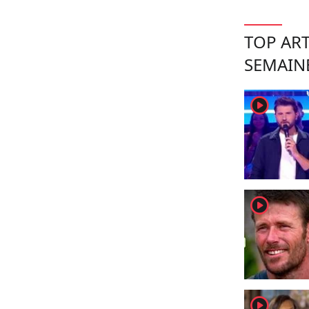
TOP ART
SEMAIN
player2
player2
player2