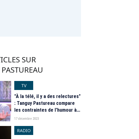
ICLES SUR
 PASTUREAU
TV
"À la télé, il y a des relectures"
: Tanguy Pastureau compare
les contraintes de l'humour à
la télé et à la radio
17 décembre 2023
RADIO