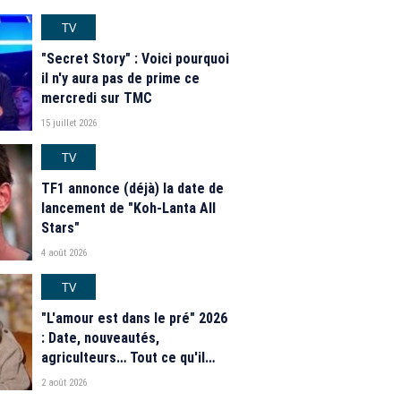
TV
"Secret Story" : Voici pourquoi
il n'y aura pas de prime ce
mercredi sur TMC
15 juillet 2026
TV
TF1 annonce (déjà) la date de
lancement de "Koh-Lanta All
Stars"
4 août 2026
TV
"L'amour est dans le pré" 2026
: Date, nouveautés,
agriculteurs… Tout ce qu'il
faut savoir sur la saison 21 du
2 août 2026
programme de M6