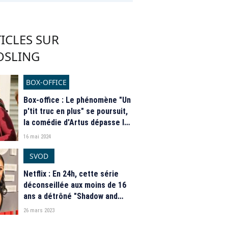
ICLES SUR
OSLING
BOX-OFFICE
Box-office : Le phénomène "Un
p'tit truc en plus" se poursuit,
la comédie d'Artus dépasse les
2 millions d'entrées en France
16 mai 2024
SVOD
Netflix : En 24h, cette série
déconseillée aux moins de 16
ans a détrôné "Shadow and
Bone" du top 1 de la
26 mars 2023
plateforme