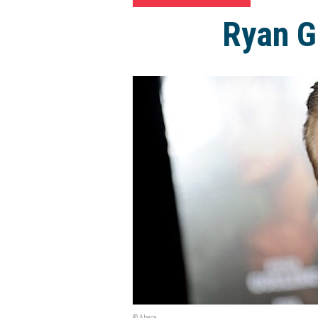
Ryan G
© Abaca