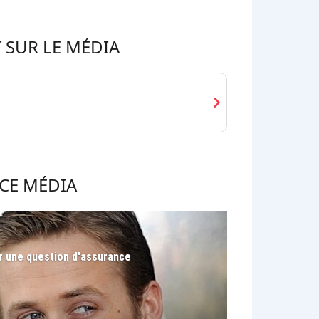
 SUR LE MÉDIA
chevron_right
CE MÉDIA
r une question d'assurance