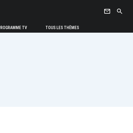
newsletter
search
PROGRAMME TV
TOUS LES THÈMES