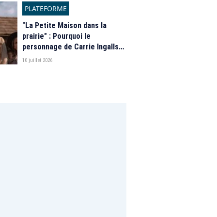
PLATEFORME
"La Petite Maison dans la
prairie" : Pourquoi le
personnage de Carrie Ingalls
est absente de la nouvelle
10 juillet 2026
série de Netflix ?