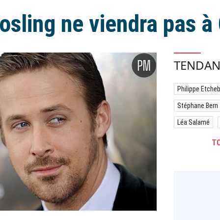
osling ne viendra pas à
TENDAN
Philippe Etche
Stéphane Bern
Léa Salamé
TO