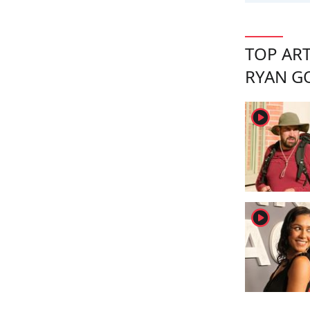
TOP ART
RYAN G
player2
player2