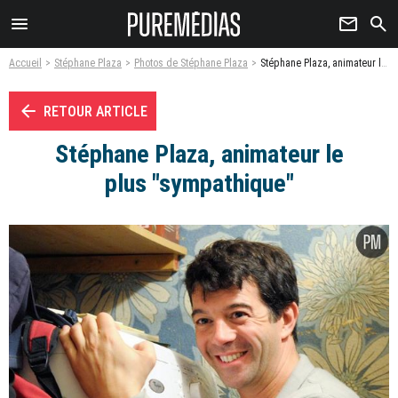
menu
newsletter
search
Accueil
Stéphane Plaza
Photos de Stéphane Plaza
Stéphane Plaza, animateur le plus "sympathique" - Photo
arrow_left
RETOUR ARTICLE
Stéphane Plaza, animateur le
plus "sympathique"