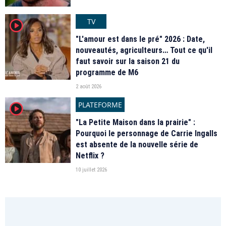
TV
player2
"L'amour est dans le pré" 2026 : Date,
nouveautés, agriculteurs… Tout ce qu'il
faut savoir sur la saison 21 du
programme de M6
2 août 2026
PLATEFORME
player2
"La Petite Maison dans la prairie" :
Pourquoi le personnage de Carrie Ingalls
est absente de la nouvelle série de
Netflix ?
10 juillet 2026