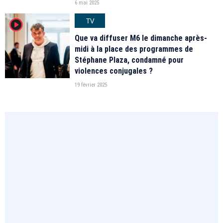
6 mai 2025
TV
player2
Que va diffuser M6 le dimanche après-
midi à la place des programmes de
Stéphane Plaza, condamné pour
violences conjugales ?
19 février 2025