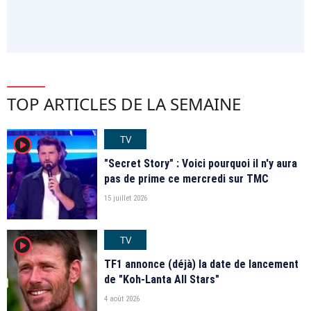
TOP ARTICLES DE LA SEMAINE
TV
player2
"Secret Story" : Voici pourquoi il n'y aura
pas de prime ce mercredi sur TMC
15 juillet 2026
TV
player2
TF1 annonce (déjà) la date de lancement
de "Koh-Lanta All Stars"
4 août 2026