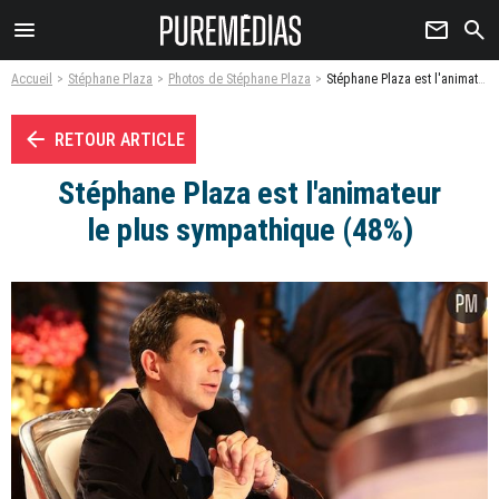
menu
newsletter
search
Accueil
Stéphane Plaza
Photos de Stéphane Plaza
Stéphane Plaza est l'animateur le plus sympathique (48%) - Photo
arrow_left
RETOUR ARTICLE
Stéphane Plaza est l'animateur
le plus sympathique (48%)