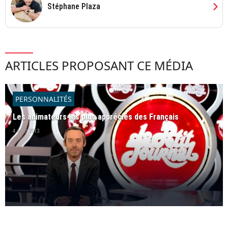
chevron_right
Stéphane Plaza
ARTICLES PROPOSANT CE MÉDIA
PERSONNALITÉS
Les animateurs les plus appréciés des Français
4 avril 2013