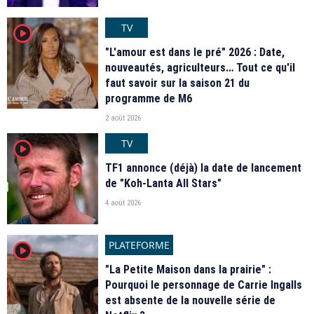
TV
player2
"L'amour est dans le pré" 2026 : Date,
nouveautés, agriculteurs… Tout ce qu'il
faut savoir sur la saison 21 du
programme de M6
2 août 2026
TV
player2
TF1 annonce (déjà) la date de lancement
de "Koh-Lanta All Stars"
4 août 2026
PLATEFORME
player2
"La Petite Maison dans la prairie" :
Pourquoi le personnage de Carrie Ingalls
est absente de la nouvelle série de