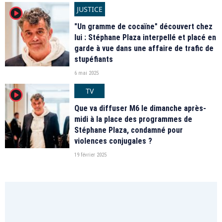
JUSTICE
player2
"Un gramme de cocaïne" découvert chez
lui : Stéphane Plaza interpellé et placé en
garde à vue dans une affaire de trafic de
stupéfiants
6 mai 2025
TV
player2
Que va diffuser M6 le dimanche après-
midi à la place des programmes de
Stéphane Plaza, condamné pour
violences conjugales ?
19 février 2025