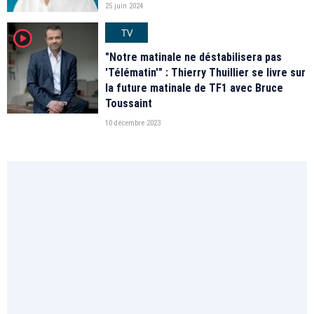
25 juin 2024
TV
player2
"Notre matinale ne déstabilisera pas
'Télématin'" : Thierry Thuillier se livre sur
la future matinale de TF1 avec Bruce
Toussaint
10 décembre 2023