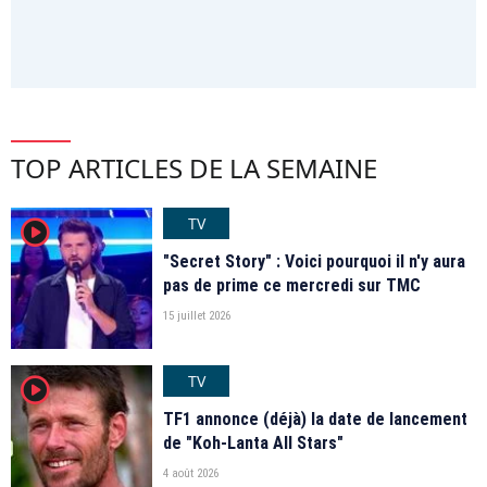
TOP ARTICLES DE LA SEMAINE
TV
player2
"Secret Story" : Voici pourquoi il n'y aura
pas de prime ce mercredi sur TMC
15 juillet 2026
TV
player2
TF1 annonce (déjà) la date de lancement
de "Koh-Lanta All Stars"
4 août 2026