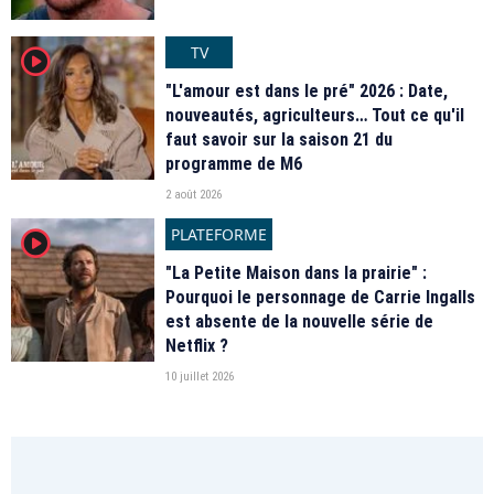
TV
player2
"L'amour est dans le pré" 2026 : Date,
nouveautés, agriculteurs… Tout ce qu'il
faut savoir sur la saison 21 du
programme de M6
2 août 2026
PLATEFORME
player2
"La Petite Maison dans la prairie" :
Pourquoi le personnage de Carrie Ingalls
est absente de la nouvelle série de
Netflix ?
10 juillet 2026