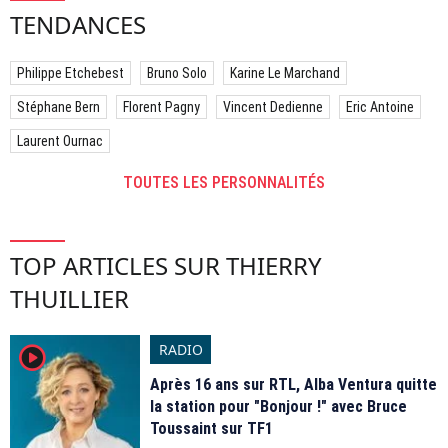
TENDANCES
Philippe Etchebest
Bruno Solo
Karine Le Marchand
Stéphane Bern
Florent Pagny
Vincent Dedienne
Eric Antoine
Laurent Ournac
TOUTES LES PERSONNALITÉS
TOP ARTICLES SUR THIERRY
THUILLIER
RADIO
player2
Après 16 ans sur RTL, Alba Ventura quitte
la station pour "Bonjour !" avec Bruce
Toussaint sur TF1