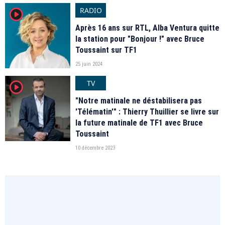
RADIO
player2
Après 16 ans sur RTL, Alba Ventura quitte
la station pour "Bonjour !" avec Bruce
Toussaint sur TF1
25 juin 2024
TV
player2
"Notre matinale ne déstabilisera pas
'Télématin'" : Thierry Thuillier se livre sur
la future matinale de TF1 avec Bruce
Toussaint
10 décembre 2023