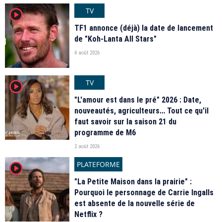
TV
player2
TF1 annonce (déjà) la date de lancement
de "Koh-Lanta All Stars"
4 août 2026
TV
player2
"L'amour est dans le pré" 2026 : Date,
nouveautés, agriculteurs… Tout ce qu'il
faut savoir sur la saison 21 du
programme de M6
2 août 2026
PLATEFORME
player2
"La Petite Maison dans la prairie" :
Pourquoi le personnage de Carrie Ingalls
est absente de la nouvelle série de
Netflix ?