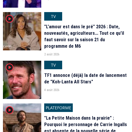
TV
player2
"L'amour est dans le pré" 2026 : Date,
nouveautés, agriculteurs… Tout ce qu'il
faut savoir sur la saison 21 du
programme de M6
2 août 2026
TV
player2
TF1 annonce (déjà) la date de lancement
de "Koh-Lanta All Stars"
4 août 2026
PLATEFORME
player2
"La Petite Maison dans la prairie" :
Pourquoi le personnage de Carrie Ingalls
est absente de la nouvelle série de