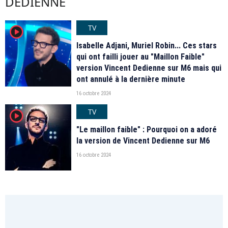
DEDIENNE
TV
player2
Isabelle Adjani, Muriel Robin... Ces stars
qui ont failli jouer au "Maillon Faible"
version Vincent Dedienne sur M6 mais qui
ont annulé à la dernière minute
16 octobre 2024
TV
player2
"Le maillon faible" : Pourquoi on a adoré
la version de Vincent Dedienne sur M6
16 octobre 2024