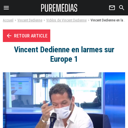
menu
newsletter
search
Accueil
Vincent Dedienne
Vidéos de Vincent Dedienne
Vincent Dedienne en larmes sur Europe 1 - Vidéo
arrow_left
RETOUR ARTICLE
Vincent Dedienne en larmes sur
Europe 1