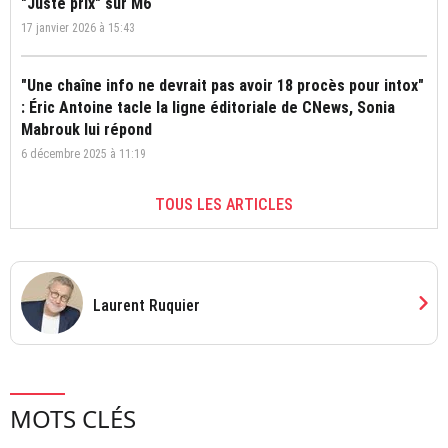
"Juste prix" sur M6
17 janvier 2026 à 15:43
"Une chaîne info ne devrait pas avoir 18 procès pour intox"
: Éric Antoine tacle la ligne éditoriale de CNews, Sonia
Mabrouk lui répond
6 décembre 2025 à 11:19
TOUS LES ARTICLES
chevron_right
Laurent Ruquier
MOTS CLÉS