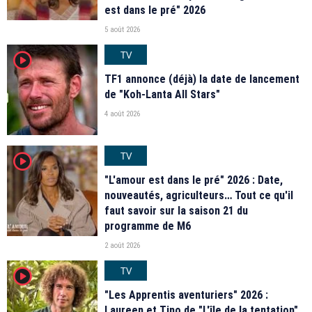
est dans le pré" 2026
5 août 2026
TV
player2
TF1 annonce (déjà) la date de lancement
de "Koh-Lanta All Stars"
4 août 2026
TV
player2
"L'amour est dans le pré" 2026 : Date,
nouveautés, agriculteurs… Tout ce qu'il
faut savoir sur la saison 21 du
programme de M6
2 août 2026
TV
player2
"Les Apprentis aventuriers" 2026 :
Laureen et Tino de "L'île de la tentation",