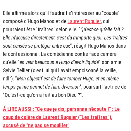
Elle affirme alors qu'il faudrait s'intéresser au "couple"
composé d'Hugo Manos et de
Laurent Ruquier
, qui
pourraient être 'traîtres' selon elle. "
Qu'est-ce qu'elle fait ?
Elle m'accuse directement, c'est du n'importe quoi. Les 'traîtres'
sont censés se protéger entre eux
", réagit Hugo Manos dans
le confessionnal. La comédienne confie face caméra
qu'elle "
en veut beaucoup à Hugo d'avoir liquidé
" son amie
Sylvie Tellier (c'est lui qui l'avait empoisonné la veille,
ndlr). "
Mon objectif est de faire tomber Hugo, et en même
temps ça me permet de faire diversion
", poursuit l'actrice de
"Qu'est-ce qu'on a fait au bon Dieu ?".
À LIRE AUSSI : "Ce que je dis, personne n'écoute !" : Le
coup de colère de Laurent Ruquier ("Les traîtres"),
accusé de "ne pas se mouiller"