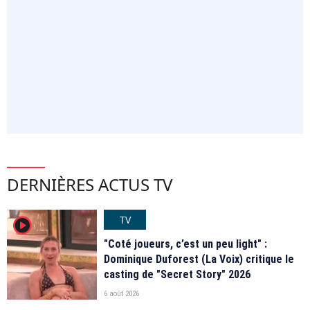
DERNIÈRES ACTUS TV
TV
player2
"Coté joueurs, c’est un peu light" :
Dominique Duforest (La Voix) critique le
casting de "Secret Story" 2026
6 août 2026