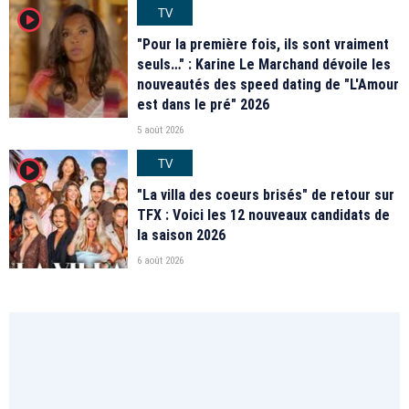
TV
player2
"Pour la première fois, ils sont vraiment
seuls…" : Karine Le Marchand dévoile les
nouveautés des speed dating de "L'Amour
est dans le pré" 2026
5 août 2026
TV
player2
"La villa des coeurs brisés" de retour sur
TFX : Voici les 12 nouveaux candidats de
la saison 2026
6 août 2026