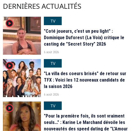
DERNIÈRES ACTUALITÉS
TV
player2
"Coté joueurs, c’est un peu light" :
Dominique Duforest (La Voix) critique le
casting de "Secret Story" 2026
6 août 2026
TV
player2
"La villa des coeurs brisés" de retour sur
TFX : Voici les 12 nouveaux candidats de
la saison 2026
6 août 2026
TV
player2
"Pour la première fois, ils sont vraiment
seuls…" : Karine Le Marchand dévoile les
nouveautés des speed dating de "L'Amour