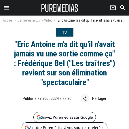
menu
newsletter
search
Accueil
Dernières actus
Video
"Eric Antoine m'a dit qu'il n'avait jamais vu une sortie comme ça" : Frédérique Bel ("Les traîtres") revient sur son élimination "spectaculaire"
TV
"Eric Antoine m'a dit qu'il n'avait
jamais vu une sortie comme ça"
: Frédérique Bel ("Les traîtres")
revient sur son élimination
"spectaculaire"
share
Publié le 29 août 2024 à 22:30
Partager
Suivez Puremédias sur Google
Ajoutez Puremédias à vos sources préférées