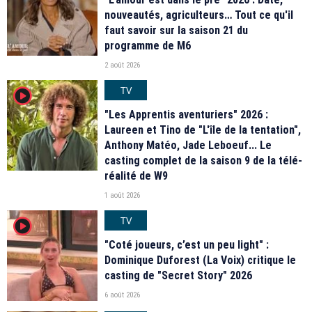
nouveautés, agriculteurs… Tout ce qu'il
faut savoir sur la saison 21 du
programme de M6
2 août 2026
TV
player2
"Les Apprentis aventuriers" 2026 :
Laureen et Tino de "L'île de la tentation",
Anthony Matéo, Jade Leboeuf... Le
casting complet de la saison 9 de la télé-
réalité de W9
1 août 2026
TV
player2
"Coté joueurs, c’est un peu light" :
Dominique Duforest (La Voix) critique le
casting de "Secret Story" 2026
6 août 2026