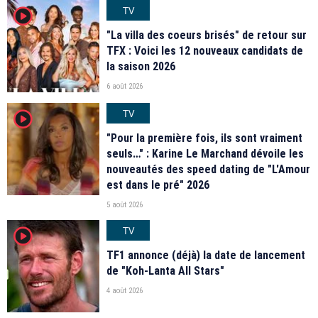
TV
player2
"La villa des coeurs brisés" de retour sur
TFX : Voici les 12 nouveaux candidats de
la saison 2026
6 août 2026
TV
player2
"Pour la première fois, ils sont vraiment
seuls…" : Karine Le Marchand dévoile les
nouveautés des speed dating de "L'Amour
est dans le pré" 2026
5 août 2026
TV
player2
TF1 annonce (déjà) la date de lancement
de "Koh-Lanta All Stars"
4 août 2026