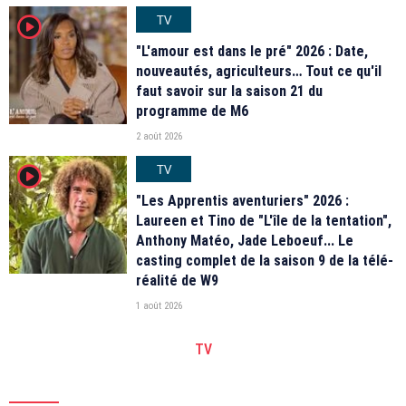
TV
player2
"L'amour est dans le pré" 2026 : Date,
nouveautés, agriculteurs… Tout ce qu'il
faut savoir sur la saison 21 du
programme de M6
2 août 2026
TV
player2
"Les Apprentis aventuriers" 2026 :
Laureen et Tino de "L'île de la tentation",
Anthony Matéo, Jade Leboeuf... Le
casting complet de la saison 9 de la télé-
réalité de W9
1 août 2026
TV