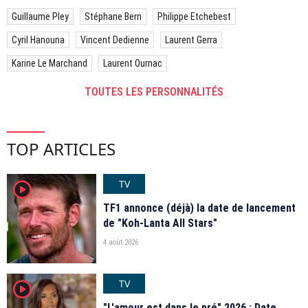
Guillaume Pley
Stéphane Bern
Philippe Etchebest
Cyril Hanouna
Vincent Dedienne
Laurent Gerra
Karine Le Marchand
Laurent Ournac
TOUTES LES PERSONNALITÉS
TOP ARTICLES
TV
player2
TF1 annonce (déjà) la date de lancement
de "Koh-Lanta All Stars"
4 août 2026
TV
player2
"L'amour est dans le pré" 2026 : Date,