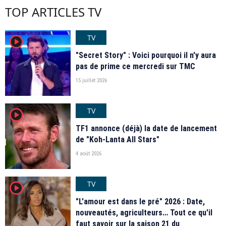
TOP ARTICLES TV
TV
player2
"Secret Story" : Voici pourquoi il n'y aura
pas de prime ce mercredi sur TMC
15 juillet 2026
TV
player2
TF1 annonce (déjà) la date de lancement
de "Koh-Lanta All Stars"
4 août 2026
TV
player2
"L'amour est dans le pré" 2026 : Date,
nouveautés, agriculteurs… Tout ce qu'il
faut savoir sur la saison 21 du