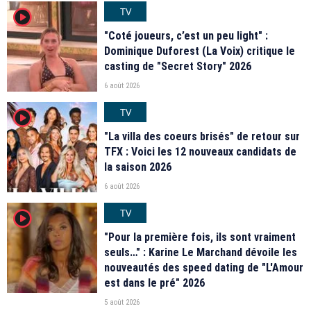
TV
player2
"Coté joueurs, c’est un peu light" :
Dominique Duforest (La Voix) critique le
casting de "Secret Story" 2026
6 août 2026
TV
player2
"La villa des coeurs brisés" de retour sur
TFX : Voici les 12 nouveaux candidats de
la saison 2026
6 août 2026
TV
player2
"Pour la première fois, ils sont vraiment
seuls…" : Karine Le Marchand dévoile les
nouveautés des speed dating de "L'Amour
est dans le pré" 2026
5 août 2026