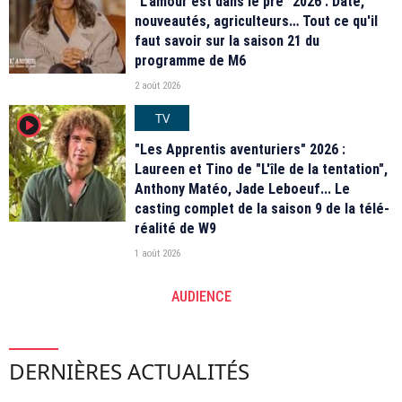
"L'amour est dans le pré" 2026 : Date,
nouveautés, agriculteurs… Tout ce qu'il
faut savoir sur la saison 21 du
programme de M6
2 août 2026
TV
player2
"Les Apprentis aventuriers" 2026 :
Laureen et Tino de "L'île de la tentation",
Anthony Matéo, Jade Leboeuf... Le
casting complet de la saison 9 de la télé-
réalité de W9
1 août 2026
AUDIENCE
DERNIÈRES ACTUALITÉS