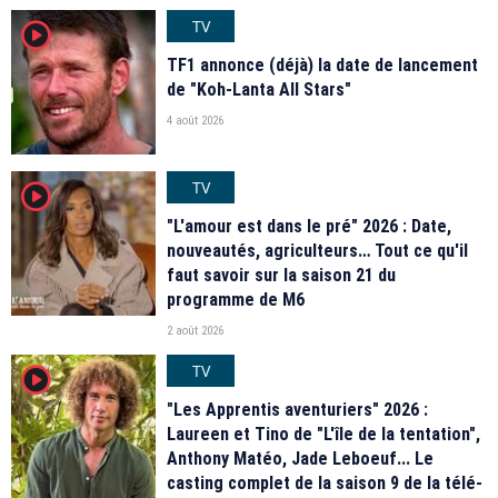
TV
player2
TF1 annonce (déjà) la date de lancement
de "Koh-Lanta All Stars"
4 août 2026
TV
player2
"L'amour est dans le pré" 2026 : Date,
nouveautés, agriculteurs… Tout ce qu'il
faut savoir sur la saison 21 du
programme de M6
2 août 2026
TV
player2
"Les Apprentis aventuriers" 2026 :
Laureen et Tino de "L'île de la tentation",
Anthony Matéo, Jade Leboeuf... Le
casting complet de la saison 9 de la télé-