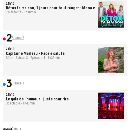
21h10
Détox ta maison, 7 jours pour tout ranger
- Mona et
Bastien
Téléréalité - 1h30min.
France 2
21h10
Capitaine Marleau
- Pace è salute
Série - Saison 3 - Épisode 4 - 1h35min.
France 3
21h10
Le gala de l'humour - juste pour rire
Spectacle - 1h45min.
Canal+