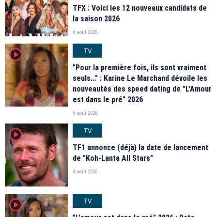
TFX : Voici les 12 nouveaux candidats de
la saison 2026
6 août 2026
TV
player2
"Pour la première fois, ils sont vraiment
seuls…" : Karine Le Marchand dévoile les
nouveautés des speed dating de "L'Amour
est dans le pré" 2026
5 août 2026
TV
player2
TF1 annonce (déjà) la date de lancement
de "Koh-Lanta All Stars"
4 août 2026
TV
player2