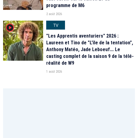
programme de M6
2 août 2026
TV
player2
"Les Apprentis aventuriers" 2026 :
Laureen et Tino de "L'île de la tentation",
Anthony Matéo, Jade Leboeuf... Le
casting complet de la saison 9 de la télé-
réalité de W9
1 août 2026