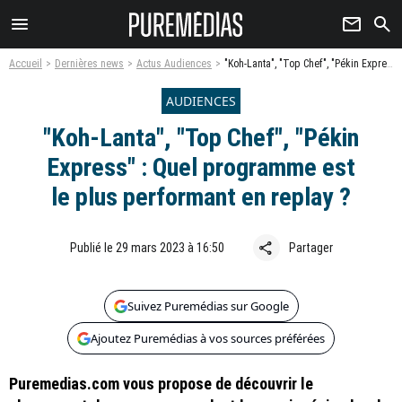
menu
newsletter
search
Accueil
Dernières news
Actus Audiences
"Koh-Lanta", "Top Chef", "Pékin Express" : Quel programme est le plus performant en replay ?
AUDIENCES
"Koh-Lanta", "Top Chef", "Pékin
Express" : Quel programme est
le plus performant en replay ?
share
Publié le 29 mars 2023 à 16:50
Partager
Suivez Puremédias sur Google
Ajoutez Puremédias à vos sources préférées
Puremedias.com vous propose de découvrir le