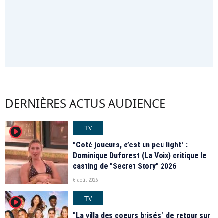
DERNIÈRES ACTUS AUDIENCE
TV
player2
"Coté joueurs, c’est un peu light" :
Dominique Duforest (La Voix) critique le
casting de "Secret Story" 2026
6 août 2026
TV
player2
"La villa des coeurs brisés" de retour sur