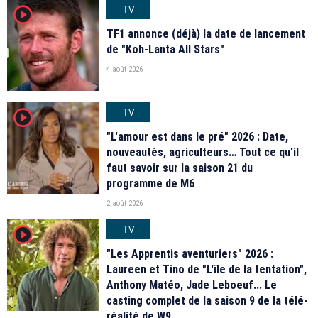
TV
player2
TF1 annonce (déjà) la date de lancement
de "Koh-Lanta All Stars"
4 août 2026
TV
player2
"L'amour est dans le pré" 2026 : Date,
nouveautés, agriculteurs… Tout ce qu'il
faut savoir sur la saison 21 du
programme de M6
2 août 2026
TV
player2
"Les Apprentis aventuriers" 2026 :
Laureen et Tino de "L'île de la tentation",
Anthony Matéo, Jade Leboeuf... Le
casting complet de la saison 9 de la télé-
réalité de W9