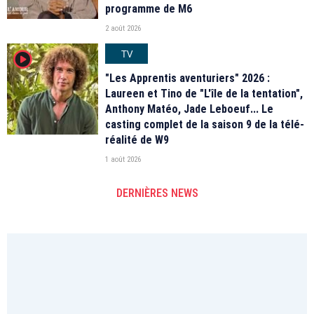
programme de M6
2 août 2026
TV
player2
"Les Apprentis aventuriers" 2026 :
Laureen et Tino de "L'île de la tentation",
Anthony Matéo, Jade Leboeuf... Le
casting complet de la saison 9 de la télé-
réalité de W9
1 août 2026
DERNIÈRES NEWS