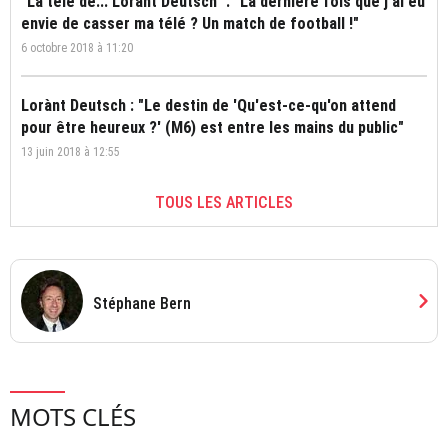
"La télé de... Lorant Deutsch" : "La dernière fois que j'ai eu
envie de casser ma télé ? Un match de football !"
6 octobre 2018 à 11:20
Lorànt Deutsch : "Le destin de 'Qu'est-ce-qu'on attend
pour être heureux ?' (M6) est entre les mains du public"
13 juin 2018 à 12:55
TOUS LES ARTICLES
chevron_right
Stéphane Bern
MOTS CLÉS