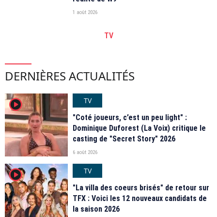
1 août 2026
TV
DERNIÈRES ACTUALITÉS
TV
player2
"Coté joueurs, c’est un peu light" :
Dominique Duforest (La Voix) critique le
casting de "Secret Story" 2026
6 août 2026
TV
player2
"La villa des coeurs brisés" de retour sur
TFX : Voici les 12 nouveaux candidats de
la saison 2026