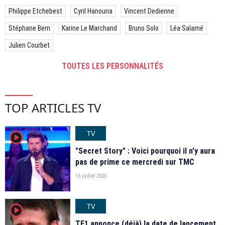
Philippe Etchebest
Cyril Hanouna
Vincent Dedienne
Stéphane Bern
Karine Le Marchand
Bruno Solo
Léa Salamé
Julien Courbet
TOUTES LES PERSONNALITÉS
TOP ARTICLES TV
TV
player2
"Secret Story" : Voici pourquoi il n'y aura
pas de prime ce mercredi sur TMC
15 juillet 2026
TV
player2
TF1 annonce (déjà) la date de lancement