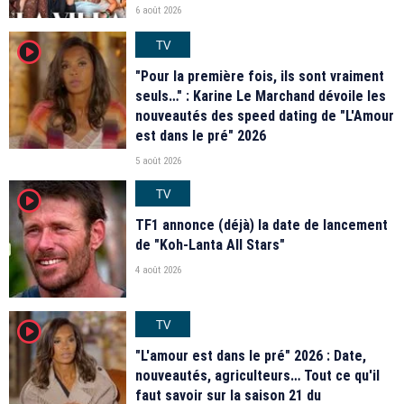
6 août 2026
TV
player2
"Pour la première fois, ils sont vraiment
seuls…" : Karine Le Marchand dévoile les
nouveautés des speed dating de "L'Amour
est dans le pré" 2026
5 août 2026
TV
player2
TF1 annonce (déjà) la date de lancement
de "Koh-Lanta All Stars"
4 août 2026
TV
player2
"L'amour est dans le pré" 2026 : Date,
nouveautés, agriculteurs… Tout ce qu'il
faut savoir sur la saison 21 du