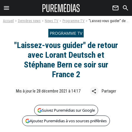
menu
newsletter
search
Accueil
Dernières news
News TV
Programme TV
"Laissez-vous guider" de retour avec Lorant Deutsch et Stéphane Bern ce soir sur France 2
PROGRAMME TV
"Laissez-vous guider" de retour
avec Lorant Deutsch et
Stéphane Bern ce soir sur
France 2
share
Mis à jour le 28 décembre 2021 à 14:17
Partager
Suivez Puremédias sur Google
Ajoutez Puremédias à vos sources préférées