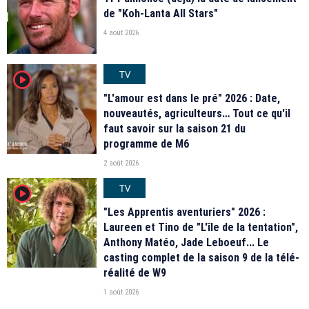
de "Koh-Lanta All Stars"
4 août 2026
TV
player2
"L'amour est dans le pré" 2026 : Date,
nouveautés, agriculteurs… Tout ce qu'il
faut savoir sur la saison 21 du
programme de M6
2 août 2026
TV
player2
"Les Apprentis aventuriers" 2026 :
Laureen et Tino de "L'île de la tentation",
Anthony Matéo, Jade Leboeuf... Le
casting complet de la saison 9 de la télé-
réalité de W9
1 août 2026