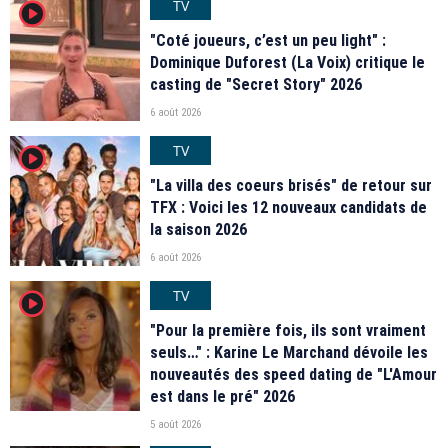
TV
player2
"Coté joueurs, c’est un peu light" :
Dominique Duforest (La Voix) critique le
casting de "Secret Story" 2026
6 août 2026
TV
player2
"La villa des coeurs brisés" de retour sur
TFX : Voici les 12 nouveaux candidats de
la saison 2026
6 août 2026
TV
player2
"Pour la première fois, ils sont vraiment
seuls…" : Karine Le Marchand dévoile les
nouveautés des speed dating de "L'Amour
est dans le pré" 2026
5 août 2026