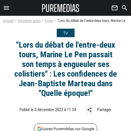
menu
newsletter
search
Accueil
Dernières actus
Video
"Lors du débat de l'entre-deux tours, Marine Le Pen passait son temps à engueuler ses colistiers" : Les confidences de Jean-Baptiste Marteau dans "Quelle époque!"
TV
"Lors du débat de l'entre-deux
tours, Marine Le Pen passait
son temps à engueuler ses
colistiers" : Les confidences de
Jean-Baptiste Marteau dans
"Quelle époque!"
share
Publié le 3 décembre 2023 à 11:34
Partager
Suivez Puremédias sur Google