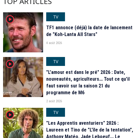
TOP ARTICLES
TV
player2
TF1 annonce (déjà) la date de lancement
de "Koh-Lanta All Stars"
4 août 2026
TV
player2
"L'amour est dans le pré" 2026 : Date,
nouveautés, agriculteurs… Tout ce qu'il
faut savoir sur la saison 21 du
programme de M6
2 août 2026
TV
player2
"Les Apprentis aventuriers" 2026 :
Laureen et Tino de "L'île de la tentation",
Anthony Matéo, Jade Leboeuf... Le