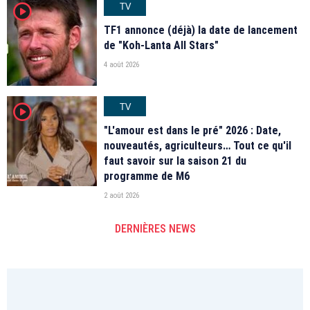
TV
player2
TF1 annonce (déjà) la date de lancement
de "Koh-Lanta All Stars"
4 août 2026
TV
player2
"L'amour est dans le pré" 2026 : Date,
nouveautés, agriculteurs… Tout ce qu'il
faut savoir sur la saison 21 du
programme de M6
2 août 2026
DERNIÈRES NEWS