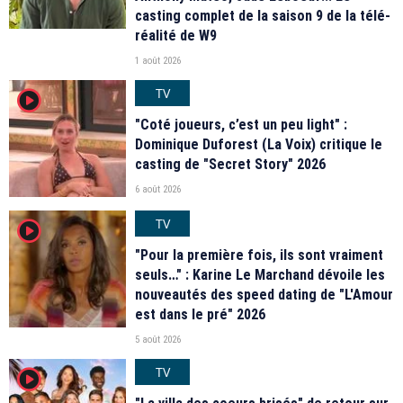
casting complet de la saison 9 de la télé-
réalité de W9
1 août 2026
TV
player2
"Coté joueurs, c’est un peu light" :
Dominique Duforest (La Voix) critique le
casting de "Secret Story" 2026
6 août 2026
TV
player2
"Pour la première fois, ils sont vraiment
seuls…" : Karine Le Marchand dévoile les
nouveautés des speed dating de "L'Amour
est dans le pré" 2026
5 août 2026
TV
player2