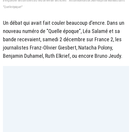
à engueuler ses colistiers au lieu de réviser ses fiches" : les confidences de Jean-Baptiste Marteau dans
"Quelle époque!"
Un débat qui avait fait couler beaucoup d'encre. Dans un
nouveau numéro de "Quelle époque", Léa Salamé et sa
bande recevaient, samedi 2 décembre sur France 2, les
journalistes Franz-Olivier Giesbert, Natacha Polony,
Benjamin Duhamel, Ruth Elkrief, ou encore Bruno Jeudy.