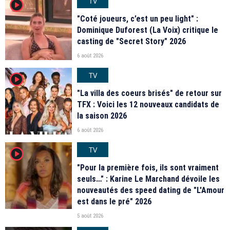
TV
player2
"Coté joueurs, c’est un peu light" :
Dominique Duforest (La Voix) critique le
casting de "Secret Story" 2026
6 août 2026
TV
player2
"La villa des coeurs brisés" de retour sur
TFX : Voici les 12 nouveaux candidats de
la saison 2026
6 août 2026
TV
player2
"Pour la première fois, ils sont vraiment
seuls…" : Karine Le Marchand dévoile les
nouveautés des speed dating de "L'Amour
est dans le pré" 2026
5 août 2026