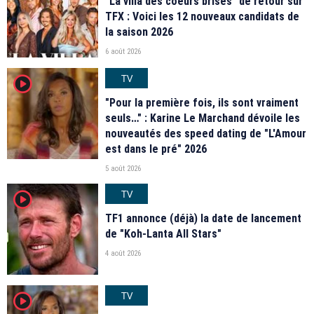
"La villa des coeurs brisés" de retour sur
TFX : Voici les 12 nouveaux candidats de
la saison 2026
6 août 2026
TV
player2
"Pour la première fois, ils sont vraiment
seuls…" : Karine Le Marchand dévoile les
nouveautés des speed dating de "L'Amour
est dans le pré" 2026
5 août 2026
TV
player2
TF1 annonce (déjà) la date de lancement
de "Koh-Lanta All Stars"
4 août 2026
TV
player2