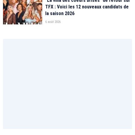
"La villa des coeurs brisés" de retour sur
TFX : Voici les 12 nouveaux candidats de
la saison 2026
6 août 2026