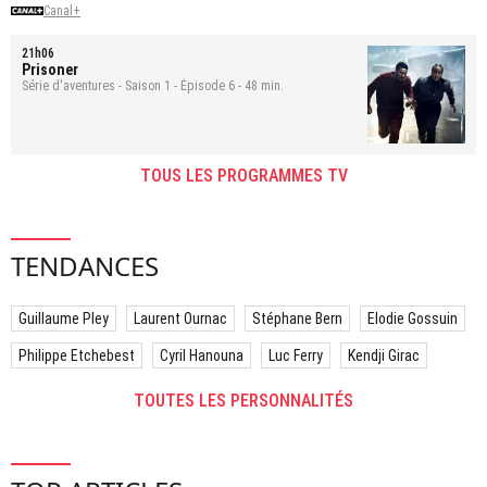
Canal+
21h06
Prisoner
Série d'aventures - Saison 1 - Épisode 6 - 48 min.
TOUS LES PROGRAMMES TV
TENDANCES
Guillaume Pley
Laurent Ournac
Stéphane Bern
Elodie Gossuin
Philippe Etchebest
Cyril Hanouna
Luc Ferry
Kendji Girac
TOUTES LES PERSONNALITÉS