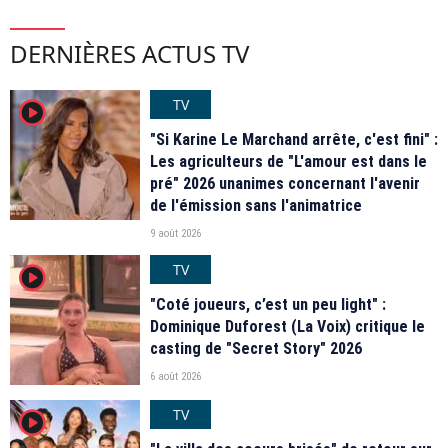
DERNIÈRES ACTUS TV
TV
player2
"Si Karine Le Marchand arrête, c'est fini" :
Les agriculteurs de "L'amour est dans le
pré" 2026 unanimes concernant l'avenir
de l'émission sans l'animatrice
9 août 2026
TV
player2
"Coté joueurs, c’est un peu light" :
Dominique Duforest (La Voix) critique le
casting de "Secret Story" 2026
6 août 2026
TV
player2